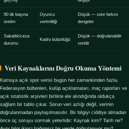
geçmiş
değişir
90 dk başına
Oyuncu
Düşük — süre farkını
üretim
verimliliği
dengeler
Sakatlık/ceza
Düşük — doğrulanabilir
Kadro bütünlüğü
durumu
veridir
Veri Kaynaklarını Doğru Okuma Yöntemi
Kamuya açık spor verisi bugün her zamankinden fazla.
Federasyon bültenleri, kulüp açıklamaları, maç raporları ve
açık istatistik arşivleri birlikte ele alındığında oldukça
sağlam bir tablo çıkar. Sorun veri azlığı değil, verinin
doğrulanmadan paylaşılmasıdır. Bir bilgiyi ciddiye almadan
önce üç soruyu sormak yeterlidir: Kaynak kim? Tarih ne?
Aynı bilgi ikinci bağımsız bir yerde doğrulanıyor mu?