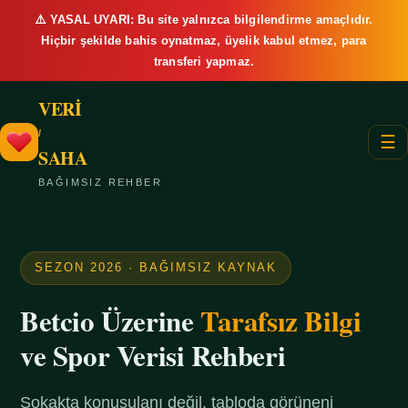
⚠️ YASAL UYARI: Bu site yalnızca bilgilendirme amaçlıdır.
Hiçbir şekilde bahis oynatmaz, üyelik kabul etmez, para
transferi yapmaz.
VERİ
/
☰
SAHA
BAĞIMSIZ REHBER
SEZON 2026 · BAĞIMSIZ KAYNAK
Betcio Üzerine
Tarafsız Bilgi
ve Spor Verisi Rehberi
Sokakta konuşulanı değil, tabloda görüneni