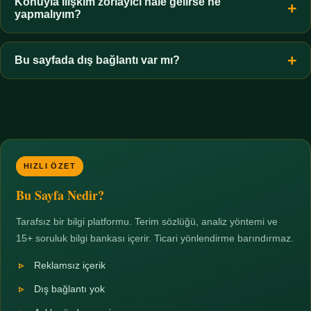
hiçbir koşulda uygun değildir. Sınır yasal olduğu kadar etik bir
Konuyla ilişkim zorlayıcı hale gelirse ne
yapmalıyım?
zorunluluktur.
Zaman sınırı koyun, harcadığınız süreyi ölçün ve gerekirse
profesyonel destek alın. Türkiye'de ücretsiz danışma hatları
Bu sayfada dış bağlantı var mı?
mevcuttur; yardım istemek güçlü bir adımdır.
Hayır. Tüm bağlantılar sayfa içi bölümlere yöneliktir; üçüncü
taraf ticari sayfalara hiçbir bağlantı verilmez.
HIZLI ÖZET
Bu Sayfa Nedir?
Tarafsız bir bilgi platformu. Terim sözlüğü, analiz yöntemi ve
15+ soruluk bilgi bankası içerir. Ticari yönlendirme barındırmaz.
Reklamsız içerik
Dış bağlantı yok