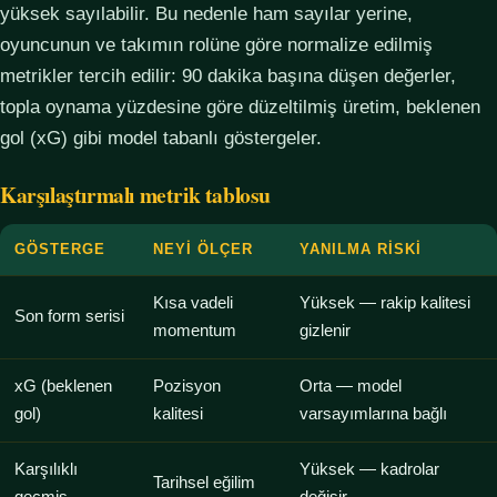
yüksek sayılabilir. Bu nedenle ham sayılar yerine,
oyuncunun ve takımın rolüne göre normalize edilmiş
metrikler tercih edilir: 90 dakika başına düşen değerler,
topla oynama yüzdesine göre düzeltilmiş üretim, beklenen
gol (xG) gibi model tabanlı göstergeler.
Karşılaştırmalı metrik tablosu
GÖSTERGE
NEYI ÖLÇER
YANILMA RISKI
Kısa vadeli
Yüksek — rakip kalitesi
Son form serisi
momentum
gizlenir
xG (beklenen
Pozisyon
Orta — model
gol)
kalitesi
varsayımlarına bağlı
Karşılıklı
Yüksek — kadrolar
Tarihsel eğilim