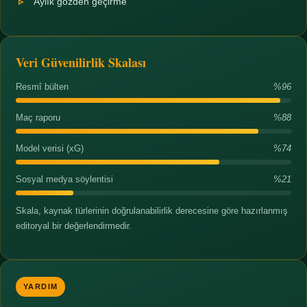
Aylık gözden geçirme
Veri Güvenilirlik Skalası
Resmî bülten
%96
Maç raporu
%88
Model verisi (xG)
%74
Sosyal medya söylentisi
%21
Skala, kaynak türlerinin doğrulanabilirlik derecesine göre hazırlanmış
editoryal bir değerlendirmedir.
YARDIM