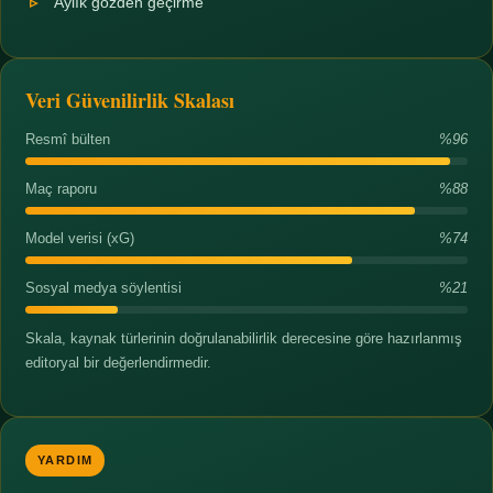
Aylık gözden geçirme
Veri Güvenilirlik Skalası
Resmî bülten
%96
Maç raporu
%88
Model verisi (xG)
%74
Sosyal medya söylentisi
%21
Skala, kaynak türlerinin doğrulanabilirlik derecesine göre hazırlanmış
editoryal bir değerlendirmedir.
YARDIM