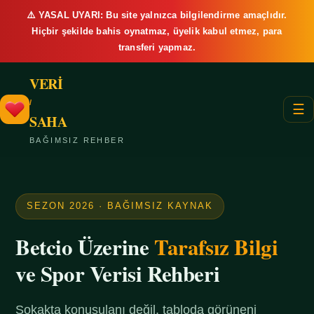
⚠️ YASAL UYARI: Bu site yalnızca bilgilendirme amaçlıdır.
Hiçbir şekilde bahis oynatmaz, üyelik kabul etmez, para
transferi yapmaz.
VERİ
/
☰
SAHA
BAĞIMSIZ REHBER
SEZON 2026 · BAĞIMSIZ KAYNAK
Betcio Üzerine
Tarafsız Bilgi
ve Spor Verisi Rehberi
Sokakta konuşulanı değil, tabloda görüneni