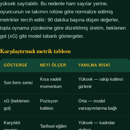
yüksek sayılabilir. Bu nedenle ham sayılar yerine,
oyuncunun ve takımın rolüne göre normalize edilmiş
metrikler tercih edilir: 90 dakika başına düşen değerler,
topla oynama yüzdesine göre düzeltilmiş üretim, beklenen
gol (xG) gibi model tabanlı göstergeler.
Karşılaştırmalı metrik tablosu
GÖSTERGE
NEYI ÖLÇER
YANILMA RISKI
Kısa vadeli
Yüksek — rakip kalitesi
Son form serisi
momentum
gizlenir
xG (beklenen
Pozisyon
Orta — model
gol)
kalitesi
varsayımlarına bağlı
Karşılıklı
Yüksek — kadrolar
Tarihsel eğilim