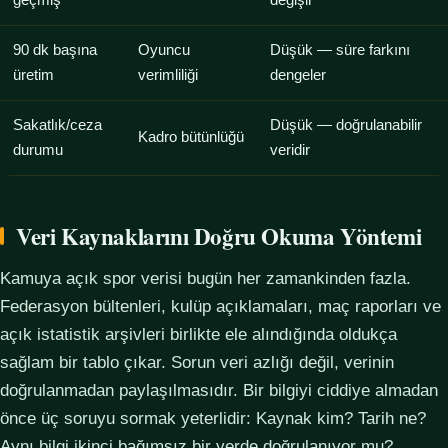
geçmiş
değişir
90 dk başına
Oyuncu
Düşük — süre farkını
üretim
verimliliği
dengeler
Sakatlık/ceza
Düşük — doğrulanabilir
Kadro bütünlüğü
durumu
veridir
Veri Kaynaklarını Doğru Okuma Yöntemi
Kamuya açık spor verisi bugün her zamankinden fazla.
Federasyon bültenleri, kulüp açıklamaları, maç raporları ve
açık istatistik arşivleri birlikte ele alındığında oldukça
sağlam bir tablo çıkar. Sorun veri azlığı değil, verinin
doğrulanmadan paylaşılmasıdır. Bir bilgiyi ciddiye almadan
önce üç soruyu sormak yeterlidir: Kaynak kim? Tarih ne?
Aynı bilgi ikinci bağımsız bir yerde doğrulanıyor mu?