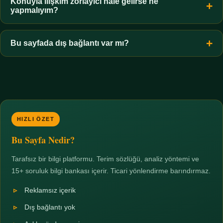
hiçbir koşulda uygun değildir. Sınır yasal olduğu kadar etik bir
Konuyla ilişkim zorlayıcı hale gelirse ne
yapmalıyım?
zorunluluktur.
Zaman sınırı koyun, harcadığınız süreyi ölçün ve gerekirse
profesyonel destek alın. Türkiye'de ücretsiz danışma hatları
Bu sayfada dış bağlantı var mı?
mevcuttur; yardım istemek güçlü bir adımdır.
Hayır. Tüm bağlantılar sayfa içi bölümlere yöneliktir; üçüncü
taraf ticari sayfalara hiçbir bağlantı verilmez.
HIZLI ÖZET
Bu Sayfa Nedir?
Tarafsız bir bilgi platformu. Terim sözlüğü, analiz yöntemi ve
15+ soruluk bilgi bankası içerir. Ticari yönlendirme barındırmaz.
Reklamsız içerik
Dış bağlantı yok