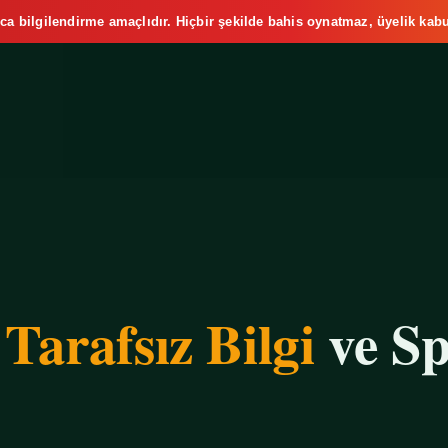
ca bilgilendirme amaçlıdır. Hiçbir şekilde bahis oynatmaz, üyelik kabu
e
Tarafsız Bilgi
ve Sp