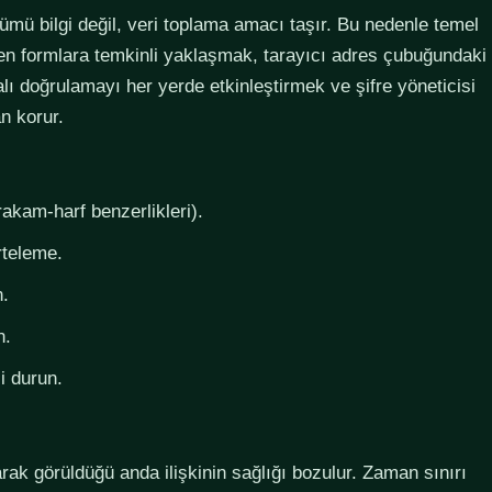
lümü bilgi değil, veri toplama amacı taşır. Bu nedenle temel
steyen formlara temkinli yaklaşmak, tarayıcı adres çubuğundaki
lı doğrulamayı her yerde etkinleştirmek ve şifre yöneticisi
n korur.
rakam-harf benzerlikleri).
rteleme.
n.
n.
i durun.
larak görüldüğü anda ilişkinin sağlığı bozulur. Zaman sınırı