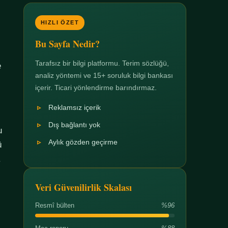
HIZLI ÖZET
Bu Sayfa Nedir?
Tarafsız bir bilgi platformu. Terim sözlüğü,
e
analiz yöntemi ve 15+ soruluk bilgi bankası
içerir. Ticari yönlendirme barındırmaz.
Reklamsız içerik
Dış bağlantı yok
u
Aylık gözden geçirme
ü
.
Veri Güvenilirlik Skalası
Resmî bülten
%96