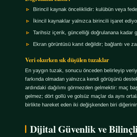
Birincil kaynak önceliklidir: kulübün veya fe
İkincil kaynaklar yalnızca birincili işaret ediyo
Tarihsiz içerik, güncelliği doğrulanana kadar g
Ekran görüntüsü kanıt değildir; bağlantı ve 
Veri okurken sık düşülen tuzaklar
En yaygın tuzak, sonucu önceden belirleyip veriy
farkında olmadan yalnızca kendi görüşünü destekl
ardındaki dağılımı görmezden gelmektir: maç başı
gelmez; dört gollü ve golsüz maçlar da aynı orta
birlikte hareket eden iki değişkenden biri diğerin
Dijital Güvenlik ve Bilinç