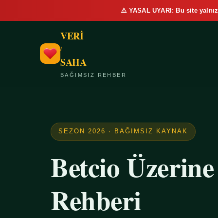
⚠️ YASAL UYARI: Bu site yalnız
VERİ
/
SAHA
BAĞIMSIZ REHBER
SEZON 2026 · BAĞIMSIZ KAYNAK
Betcio Üzerin
Rehberi