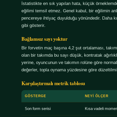
İstatistikte en sık yapılan hata, küçük örneklem
eğilimi temsil etmez. Genel kabul, bir eğilimin an
pencereye ihtiyaç duyulduğu yönündedir. Daha kı
gibi gösterir.
Bağlamsız sayı yoktur
Bir forvetin maç başına 4,2 şut ortalaması, tak
olan bir takımda bu sayı düşük, kontratak ağırlık
yerine, oyuncunun ve takımın rolüne göre normali
değerler, topla oynama yüzdesine göre düzeltilmiş
Karşılaştırmalı metrik tablosu
GÖSTERGE
NEYI ÖLÇER
Son form serisi
Kısa vadeli mome