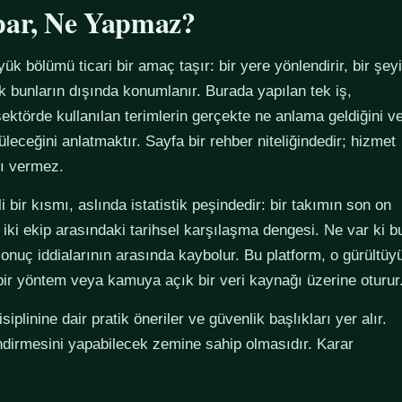
par, Ne Yapmaz?
yük bölümü ticari bir amaç taşır: bir yere yönlendirir, bir şeyi
ak bunların dışında konumlanır. Burada yapılan tek iş,
ektörde kullanılan terimlerin gerçekte ne anlama geldiğini v
züleceğini anlatmaktır. Sayfa bir rehber niteliğindedir; hizmet
tı vermez.
 bir kısmı, aslında istatistik peşindedir: bir takımın son on
 iki ekip arasındaki tarihsel karşılaşma dengesi. Ne var ki b
sonuç iddialarının arasında kaybolur. Bu platform, o gürültüy
 bir yöntem veya kamuya açık bir veri kaynağı üzerine oturur
plinine dair pratik öneriler ve güvenlik başlıkları yer alır.
ndirmesini yapabilecek zemine sahip olmasıdır. Karar