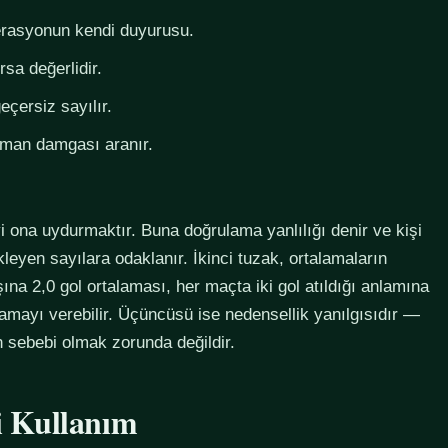
derasyonun kendi duyurusu.
rsa değerlidir.
eçersiz sayılır.
zaman damgası aranır.
i ona uydurmaktır. Buna doğrulama yanlılığı denir ve kişi
eyen sayılara odaklanır. İkinci tuzak, ortalamaların
na 2,0 gol ortalaması, her maçta iki gol atıldığı anlamına
lamayı verebilir. Üçüncüsü ise nedensellik yanılgısıdır —
in sebebi olmak zorunda değildir.
li Kullanım