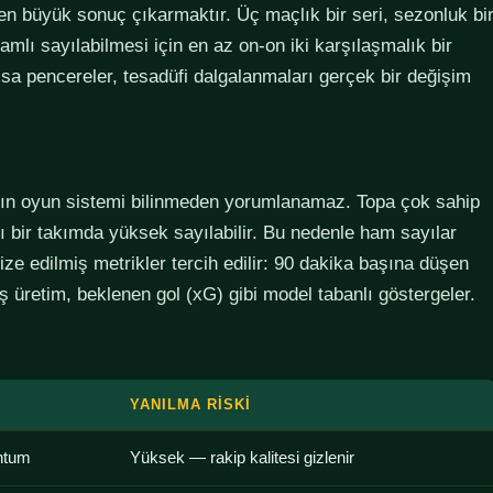
den büyük sonuç çıkarmaktır. Üç maçlık bir seri, sezonluk bi
lamlı sayılabilmesi için en az on-on iki karşılaşmalık bir
sa pencereler, tesadüfi dalgalanmaları gerçek bir değişim
ımın oyun sistemi bilinmeden yorumlanamaz. Topa çok sahip
lı bir takımda yüksek sayılabilir. Bu nedenle ham sayılar
ze edilmiş metrikler tercih edilir: 90 dakika başına düşen
 üretim, beklenen gol (xG) gibi model tabanlı göstergeler.
YANILMA RISKI
ntum
Yüksek — rakip kalitesi gizlenir