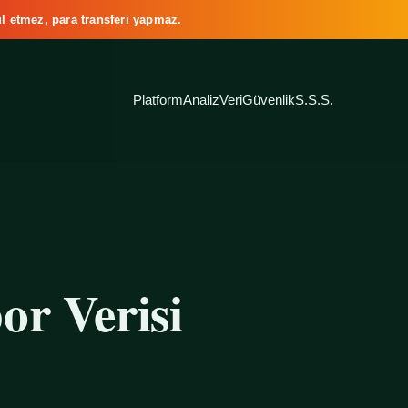
l etmez, para transferi yapmaz.
Platform
Analiz
Veri
Güvenlik
S.S.S.
or Verisi