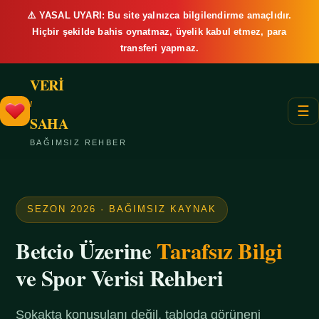
⚠️ YASAL UYARI: Bu site yalnızca bilgilendirme amaçlıdır.
Hiçbir şekilde bahis oynatmaz, üyelik kabul etmez, para
transferi yapmaz.
VERİ
/
☰
SAHA
BAĞIMSIZ REHBER
SEZON 2026 · BAĞIMSIZ KAYNAK
Betcio Üzerine
Tarafsız Bilgi
ve Spor Verisi Rehberi
Sokakta konuşulanı değil, tabloda görüneni