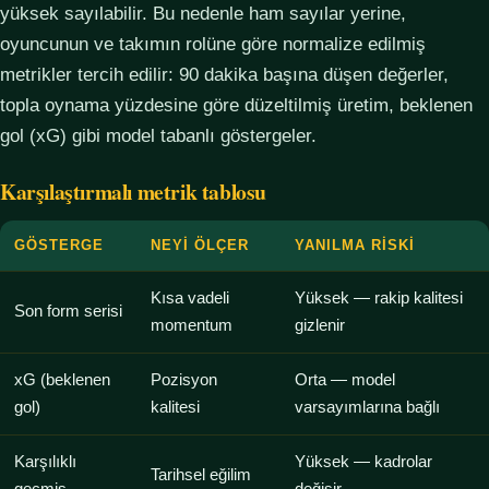
yüksek sayılabilir. Bu nedenle ham sayılar yerine,
oyuncunun ve takımın rolüne göre normalize edilmiş
metrikler tercih edilir: 90 dakika başına düşen değerler,
topla oynama yüzdesine göre düzeltilmiş üretim, beklenen
gol (xG) gibi model tabanlı göstergeler.
Karşılaştırmalı metrik tablosu
GÖSTERGE
NEYI ÖLÇER
YANILMA RISKI
Kısa vadeli
Yüksek — rakip kalitesi
Son form serisi
momentum
gizlenir
xG (beklenen
Pozisyon
Orta — model
gol)
kalitesi
varsayımlarına bağlı
Karşılıklı
Yüksek — kadrolar
Tarihsel eğilim