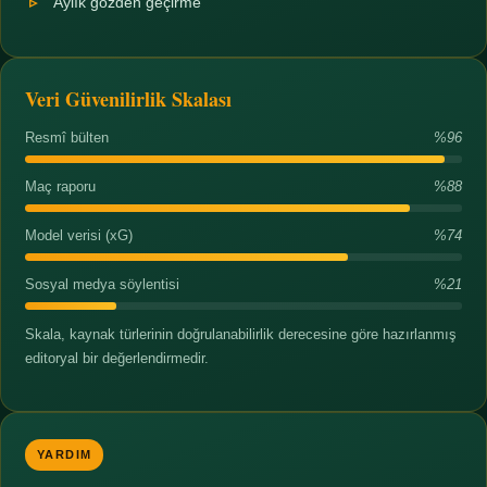
Aylık gözden geçirme
Veri Güvenilirlik Skalası
Resmî bülten
%96
Maç raporu
%88
Model verisi (xG)
%74
Sosyal medya söylentisi
%21
Skala, kaynak türlerinin doğrulanabilirlik derecesine göre hazırlanmış
editoryal bir değerlendirmedir.
YARDIM