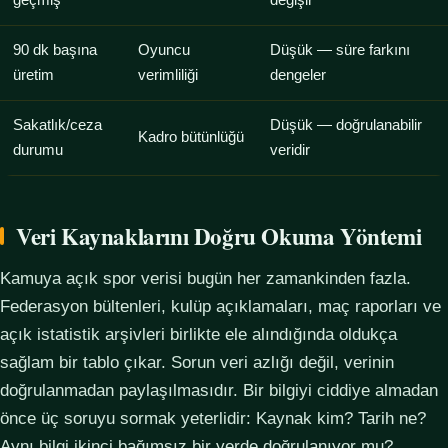
geçmiş
değişir
90 dk başına
Oyuncu
Düşük — süre farkını
üretim
verimliliği
dengeler
Sakatlık/ceza
Düşük — doğrulanabilir
Kadro bütünlüğü
durumu
veridir
Veri Kaynaklarını Doğru Okuma Yöntemi
Kamuya açık spor verisi bugün her zamankinden fazla.
Federasyon bültenleri, kulüp açıklamaları, maç raporları ve
açık istatistik arşivleri birlikte ele alındığında oldukça
sağlam bir tablo çıkar. Sorun veri azlığı değil, verinin
doğrulanmadan paylaşılmasıdır. Bir bilgiyi ciddiye almadan
önce üç soruyu sormak yeterlidir: Kaynak kim? Tarih ne?
Aynı bilgi ikinci bağımsız bir yerde doğrulanıyor mu?