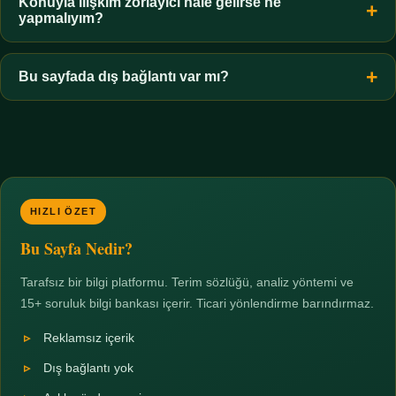
hiçbir koşulda uygun değildir. Sınır yasal olduğu kadar etik bir
Konuyla ilişkim zorlayıcı hale gelirse ne
yapmalıyım?
zorunluluktur.
Zaman sınırı koyun, harcadığınız süreyi ölçün ve gerekirse
profesyonel destek alın. Türkiye'de ücretsiz danışma hatları
Bu sayfada dış bağlantı var mı?
mevcuttur; yardım istemek güçlü bir adımdır.
Hayır. Tüm bağlantılar sayfa içi bölümlere yöneliktir; üçüncü
taraf ticari sayfalara hiçbir bağlantı verilmez.
HIZLI ÖZET
Bu Sayfa Nedir?
Tarafsız bir bilgi platformu. Terim sözlüğü, analiz yöntemi ve
15+ soruluk bilgi bankası içerir. Ticari yönlendirme barındırmaz.
Reklamsız içerik
Dış bağlantı yok