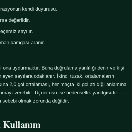
derasyonun kendi duyurusu.
rsa değerlidir.
eçersiz sayılır.
zaman damgası aranır.
i ona uydurmaktır. Buna doğrulama yanlılığı denir ve kişi
eyen sayılara odaklanır. İkinci tuzak, ortalamaların
na 2,0 gol ortalaması, her maçta iki gol atıldığı anlamına
lamayı verebilir. Üçüncüsü ise nedensellik yanılgısıdır —
in sebebi olmak zorunda değildir.
li Kullanım