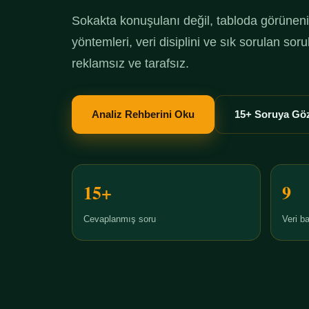
Sokakta konuşulanı değil, tabloda görüneni 
yöntemleri, veri disiplini ve sık sorulan so
reklamsız ve tarafsız.
Analiz Rehberini Oku
15+ Soruya Göz
15+
9
Cevaplanmış soru
Veri ba