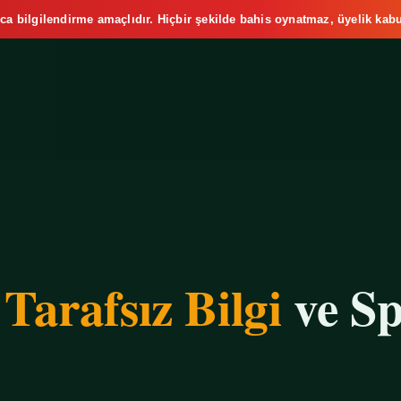
ca bilgilendirme amaçlıdır. Hiçbir şekilde bahis oynatmaz, üyelik kabu
e
Tarafsız Bilgi
ve Sp