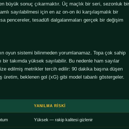
den büyük sonuç çıkarmaktır. Üç maçlık bir seri, sezonluk bi
lamlı sayılabilmesi için en az on-on iki karşılaşmalık bir
sa pencereler, tesadüfi dalgalanmaları gerçek bir değişim
ımın oyun sistemi bilinmeden yorumlanamaz. Topa çok sahip
lı bir takımda yüksek sayılabilir. Bu nedenle ham sayılar
ze edilmiş metrikler tercih edilir: 90 dakika başına düşen
 üretim, beklenen gol (xG) gibi model tabanlı göstergeler.
YANILMA RISKI
ntum
Yüksek — rakip kalitesi gizlenir