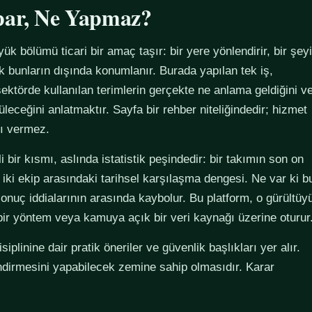
par, Ne Yapmaz?
yük bölümü ticari bir amaç taşır: bir yere yönlendirir, bir şeyi
ak bunların dışında konumlanır. Burada yapılan tek iş,
ektörde kullanılan terimlerin gerçekte ne anlama geldiğini v
züleceğini anlatmaktır. Sayfa bir rehber niteliğindedir; hizmet
tı vermez.
 bir kısmı, aslında istatistik peşindedir: bir takımın son on
 iki ekip arasındaki tarihsel karşılaşma dengesi. Ne var ki b
sonuç iddialarının arasında kaybolur. Bu platform, o gürültüy
 bir yöntem veya kamuya açık bir veri kaynağı üzerine oturur
plinine dair pratik öneriler ve güvenlik başlıkları yer alır.
ndirmesini yapabilecek zemine sahip olmasıdır. Karar