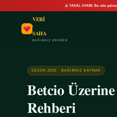
⚠️ YASAL UYARI: Bu site yalnız
VERİ
/
SAHA
BAĞIMSIZ REHBER
SEZON 2026 · BAĞIMSIZ KAYNAK
Betcio Üzerin
Rehberi