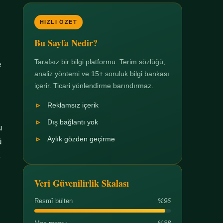
HIZLI ÖZET
Bu Sayfa Nedir?
Tarafsız bir bilgi platformu. Terim sözlüğü,
e
analiz yöntemi ve 15+ soruluk bilgi bankası
içerir. Ticari yönlendirme barındırmaz.
Reklamsız içerik
Dış bağlantı yok
u
Aylık gözden geçirme
ü
.
Veri Güvenilirlik Skalası
Resmî bülten
%96