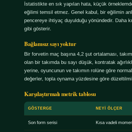
İstatistikte en sık yapılan hata, küçük örneklem
eğilimi temsil etmez. Genel kabul, bir eğilimin an
pencereye ihtiyaç duyulduğu yönündedir. Daha kı
gibi gösterir.
Bağlamsız sayı yoktur
Bir forvetin maç başına 4,2 şut ortalaması, tak
olan bir takımda bu sayı düşük, kontratak ağırlık
yerine, oyuncunun ve takımın rolüne göre normali
değerler, topla oynama yüzdesine göre düzeltilmiş
Karşılaştırmalı metrik tablosu
GÖSTERGE
NEYI ÖLÇER
Son form serisi
Kısa vadeli mome