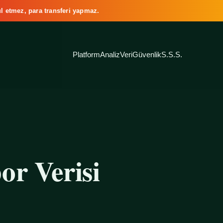
l etmez, para transferi yapmaz.
Platform
Analiz
Veri
Güvenlik
S.S.S.
or Verisi