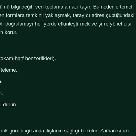
lümü bilgi değil, veri toplama amacı taşır. Bu nedenle temel
steyen formlara temkinli yaklaşmak, tarayıcı adres çubuğundaki
lı doğrulamayı her yerde etkinleştirmek ve şifre yöneticisi
n korur.
rakam-harf benzerlikleri).
rteleme.
n.
n.
i durun.
larak görüldüğü anda ilişkinin sağlığı bozulur. Zaman sınırı