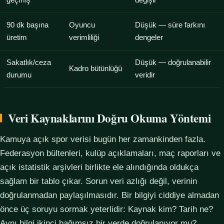
geçmiş
değişir
90 dk başına
Oyuncu
Düşük — süre farkını
üretim
verimliliği
dengeler
Sakatlık/ceza
Düşük — doğrulanabilir
Kadro bütünlüğü
durumu
veridir
Veri Kaynaklarını Doğru Okuma Yöntemi
Kamuya açık spor verisi bugün her zamankinden fazla.
Federasyon bültenleri, kulüp açıklamaları, maç raporları ve
açık istatistik arşivleri birlikte ele alındığında oldukça
sağlam bir tablo çıkar. Sorun veri azlığı değil, verinin
doğrulanmadan paylaşılmasıdır. Bir bilgiyi ciddiye almadan
önce üç soruyu sormak yeterlidir: Kaynak kim? Tarih ne?
Aynı bilgi ikinci bağımsız bir yerde doğrulanıyor mu?