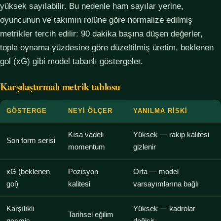
yüksek sayılabilir. Bu nedenle ham sayılar yerine,
oyuncunun ve takımın rolüne göre normalize edilmiş
metrikler tercih edilir: 90 dakika başına düşen değerler,
topla oynama yüzdesine göre düzeltilmiş üretim, beklenen
gol (xG) gibi model tabanlı göstergeler.
Karşılaştırmalı metrik tablosu
GÖSTERGE
NEYI ÖLÇER
YANILMA RISKI
Kısa vadeli
Yüksek — rakip kalitesi
Son form serisi
momentum
gizlenir
xG (beklenen
Pozisyon
Orta — model
gol)
kalitesi
varsayımlarına bağlı
Karşılıklı
Yüksek — kadrolar
Tarihsel eğilim