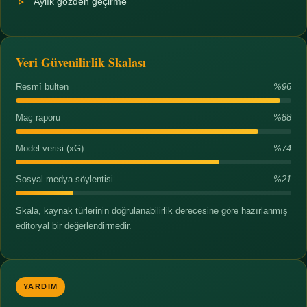
Aylık gözden geçirme
Veri Güvenilirlik Skalası
Resmî bülten
%96
Maç raporu
%88
Model verisi (xG)
%74
Sosyal medya söylentisi
%21
Skala, kaynak türlerinin doğrulanabilirlik derecesine göre hazırlanmış
editoryal bir değerlendirmedir.
YARDIM