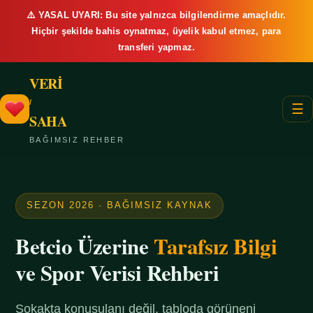
⚠️ YASAL UYARI: Bu site yalnızca bilgilendirme amaçlıdır.
Hiçbir şekilde bahis oynatmaz, üyelik kabul etmez, para
transferi yapmaz.
VERİ
/
☰
SAHA
BAĞIMSIZ REHBER
SEZON 2026 · BAĞIMSIZ KAYNAK
Betcio Üzerine
Tarafsız Bilgi
ve Spor Verisi Rehberi
Sokakta konuşulanı değil, tabloda görüneni