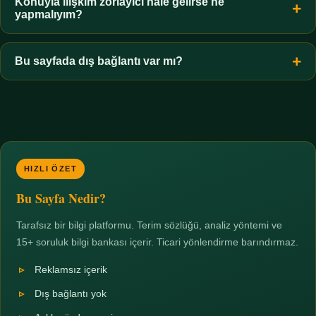
hiçbir koşulda uygun değildir. Sınır yasal olduğu kadar etik bir
Konuyla ilişkim zorlayıcı hale gelirse ne
yapmalıyım?
zorunluluktur.
Zaman sınırı koyun, harcadığınız süreyi ölçün ve gerekirse
profesyonel destek alın. Türkiye'de ücretsiz danışma hatları
Bu sayfada dış bağlantı var mı?
mevcuttur; yardım istemek güçlü bir adımdır.
Hayır. Tüm bağlantılar sayfa içi bölümlere yöneliktir; üçüncü
taraf ticari sayfalara hiçbir bağlantı verilmez.
HIZLI ÖZET
Bu Sayfa Nedir?
Tarafsız bir bilgi platformu. Terim sözlüğü, analiz yöntemi ve
15+ soruluk bilgi bankası içerir. Ticari yönlendirme barındırmaz.
Reklamsız içerik
Dış bağlantı yok