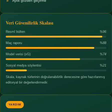
Aylık gözden geçirme
Veri Güvenilirlik Skalası
Resmî bülten
%96
Maç raporu
%88
Model verisi (xG)
%74
Sosyal medya söylentisi
%21
Skala, kaynak türlerinin doğrulanabilirlik derecesine göre hazırlanmış
editoryal bir değerlendirmedir.
YARDIM