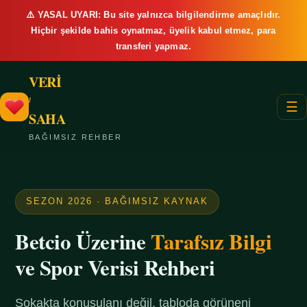
⚠️ YASAL UYARI: Bu site yalnızca bilgilendirme amaçlıdır.
Hiçbir şekilde bahis oynatmaz, üyelik kabul etmez, para
transferi yapmaz.
VERİ
/
☰
SAHA
BAĞIMSIZ REHBER
SEZON 2026 · BAĞIMSIZ KAYNAK
Betcio Üzerine
Tarafsız Bilgi
ve Spor Verisi Rehberi
Sokakta konuşulanı değil, tabloda görüneni