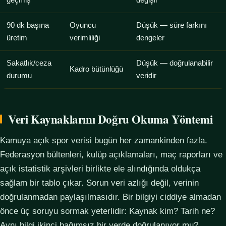
geçmiş
değişir
90 dk başına
Oyuncu
Düşük — süre farkını
üretim
verimliliği
dengeler
Sakatlık/ceza
Düşük — doğrulanabilir
Kadro bütünlüğü
durumu
veridir
Veri Kaynaklarını Doğru Okuma Yöntemi
Kamuya açık spor verisi bugün her zamankinden fazla.
Federasyon bültenleri, kulüp açıklamaları, maç raporları ve
açık istatistik arşivleri birlikte ele alındığında oldukça
sağlam bir tablo çıkar. Sorun veri azlığı değil, verinin
doğrulanmadan paylaşılmasıdır. Bir bilgiyi ciddiye almadan
önce üç soruyu sormak yeterlidir: Kaynak kim? Tarih ne?
Aynı bilgi ikinci bağımsız bir yerde doğrulanıyor mu?