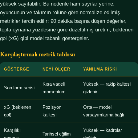
yüksek sayılabilir. Bu nedenle ham sayılar yerine,
oyuncunun ve takımın rolüne göre normalize edilmiş
metrikler tercih edilir: 90 dakika başına düşen değerler,
topla oynama yüzdesine göre düzeltilmiş üretim, beklenen
gol (xG) gibi model tabanlı göstergeler.
Karşılaştırmalı metrik tablosu
GÖSTERGE
NEYI ÖLÇER
YANILMA RISKI
Kısa vadeli
Yüksek — rakip kalitesi
Son form serisi
momentum
gizlenir
xG (beklenen
Pozisyon
Orta — model
gol)
kalitesi
varsayımlarına bağlı
Karşılıklı
Yüksek — kadrolar
Tarihsel eğilim