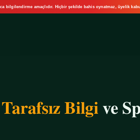
ca bilgilendirme amaçlıdır. Hiçbir şekilde bahis oynatmaz, üyelik kabu
e
Tarafsız Bilgi
ve Sp