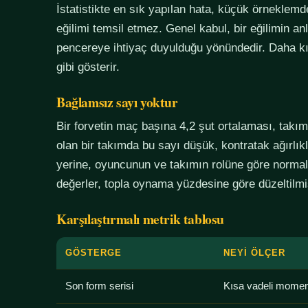
İstatistikte en sık yapılan hata, küçük örneklem
eğilimi temsil etmez. Genel kabul, bir eğilimin an
pencereye ihtiyaç duyulduğu yönündedir. Daha kı
gibi gösterir.
Bağlamsız sayı yoktur
Bir forvetin maç başına 4,2 şut ortalaması, tak
olan bir takımda bu sayı düşük, kontratak ağırlık
yerine, oyuncunun ve takımın rolüne göre normali
değerler, topla oynama yüzdesine göre düzeltilmiş
Karşılaştırmalı metrik tablosu
GÖSTERGE
NEYI ÖLÇER
Son form serisi
Kısa vadeli mome