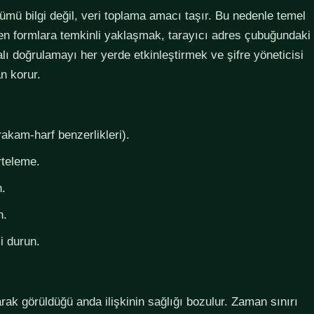
lümü bilgi değil, veri toplama amacı taşır. Bu nedenle temel
steyen formlara temkinli yaklaşmak, tarayıcı adres çubuğundaki
lı doğrulamayı her yerde etkinleştirmek ve şifre yöneticisi
n korur.
rakam-harf benzerlikleri).
rteleme.
n.
n.
i durun.
larak görüldüğü anda ilişkinin sağlığı bozulur. Zaman sınırı