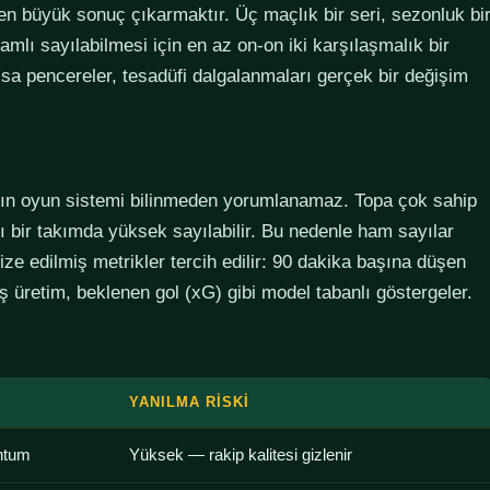
den büyük sonuç çıkarmaktır. Üç maçlık bir seri, sezonluk bi
lamlı sayılabilmesi için en az on-on iki karşılaşmalık bir
sa pencereler, tesadüfi dalgalanmaları gerçek bir değişim
ımın oyun sistemi bilinmeden yorumlanamaz. Topa çok sahip
lı bir takımda yüksek sayılabilir. Bu nedenle ham sayılar
ze edilmiş metrikler tercih edilir: 90 dakika başına düşen
 üretim, beklenen gol (xG) gibi model tabanlı göstergeler.
YANILMA RISKI
ntum
Yüksek — rakip kalitesi gizlenir