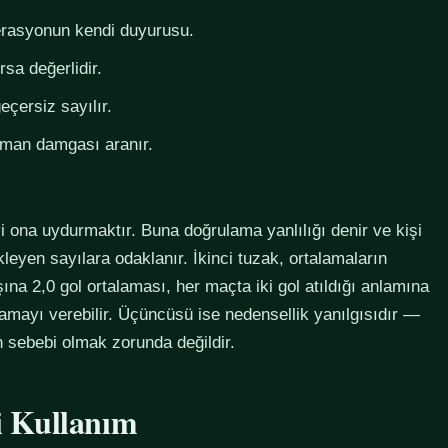
derasyonun kendi duyurusu.
rsa değerlidir.
eçersiz sayılır.
zaman damgası aranır.
i ona uydurmaktır. Buna doğrulama yanlılığı denir ve kişi
eyen sayılara odaklanır. İkinci tuzak, ortalamaların
na 2,0 gol ortalaması, her maçta iki gol atıldığı anlamına
lamayı verebilir. Üçüncüsü ise nedensellik yanılgısıdır —
in sebebi olmak zorunda değildir.
li Kullanım