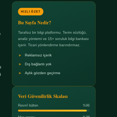
HIZLI ÖZET
Bu Sayfa Nedir?
Tarafsız bir bilgi platformu. Terim sözlüğü,
e
analiz yöntemi ve 15+ soruluk bilgi bankası
içerir. Ticari yönlendirme barındırmaz.
Reklamsız içerik
Dış bağlantı yok
u
Aylık gözden geçirme
ü
.
Veri Güvenilirlik Skalası
Resmî bülten
%96