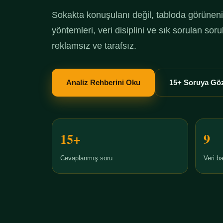
Sokakta konuşulanı değil, tabloda görüneni 
yöntemleri, veri disiplini ve sık sorulan so
reklamsız ve tarafsız.
Analiz Rehberini Oku
15+ Soruya Göz
15+
9
Cevaplanmış soru
Veri ba