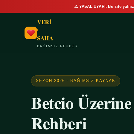
⚠️ YASAL UYARI: Bu site yalnız
VERİ
/
SAHA
BAĞIMSIZ REHBER
SEZON 2026 · BAĞIMSIZ KAYNAK
Betcio Üzerin
Rehberi