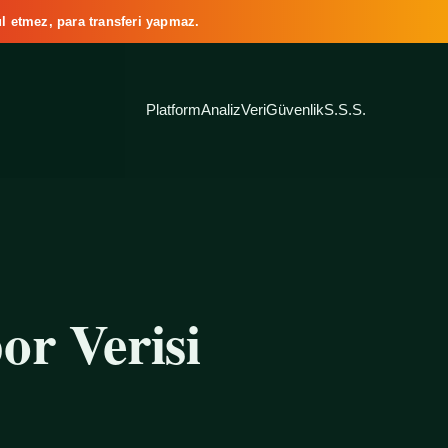
l etmez, para transferi yapmaz.
Platform
Analiz
Veri
Güvenlik
S.S.S.
or Verisi