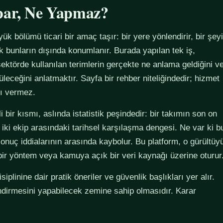
par, Ne Yapmaz?
yük bölümü ticari bir amaç taşır: bir yere yönlendirir, bir şeyi
ak bunların dışında konumlanır. Burada yapılan tek iş,
ektörde kullanılan terimlerin gerçekte ne anlama geldiğini v
züleceğini anlatmaktır. Sayfa bir rehber niteliğindedir; hizmet
tı vermez.
 bir kısmı, aslında istatistik peşindedir: bir takımın son on
 iki ekip arasındaki tarihsel karşılaşma dengesi. Ne var ki b
sonuç iddialarının arasında kaybolur. Bu platform, o gürültüy
 bir yöntem veya kamuya açık bir veri kaynağı üzerine oturur
plinine dair pratik öneriler ve güvenlik başlıkları yer alır.
ndirmesini yapabilecek zemine sahip olmasıdır. Karar