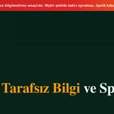
ca bilgilendirme amaçlıdır. Hiçbir şekilde bahis oynatmaz, üyelik kabu
e
Tarafsız Bilgi
ve Sp