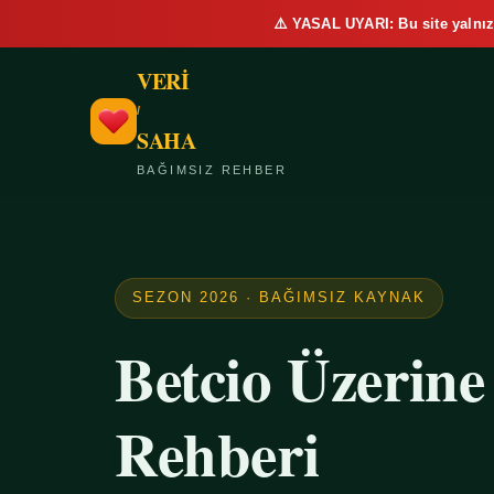
⚠️ YASAL UYARI: Bu site yalnız
VERİ
/
SAHA
BAĞIMSIZ REHBER
SEZON 2026 · BAĞIMSIZ KAYNAK
Betcio Üzerin
Rehberi