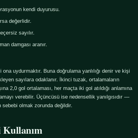
derasyonun kendi duyurusu.
rsa değerlidir.
eçersiz sayılır.
zaman damgası aranır.
i ona uydurmaktır. Buna doğrulama yanlılığı denir ve kişi
eyen sayılara odaklanır. İkinci tuzak, ortalamaların
na 2,0 gol ortalaması, her maçta iki gol atıldığı anlamına
lamayı verebilir. Üçüncüsü ise nedensellik yanılgısıdır —
in sebebi olmak zorunda değildir.
li Kullanım