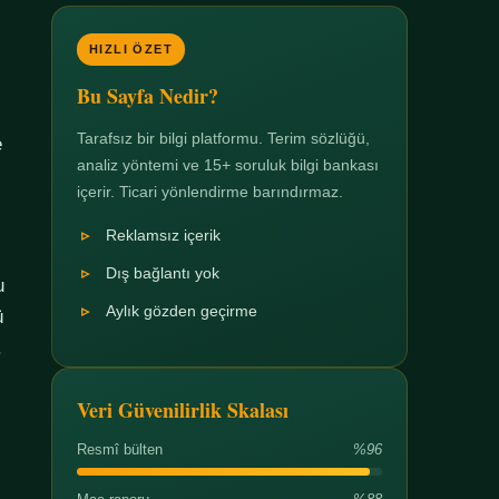
HIZLI ÖZET
Bu Sayfa Nedir?
Tarafsız bir bilgi platformu. Terim sözlüğü,
e
analiz yöntemi ve 15+ soruluk bilgi bankası
içerir. Ticari yönlendirme barındırmaz.
Reklamsız içerik
Dış bağlantı yok
u
Aylık gözden geçirme
ü
.
Veri Güvenilirlik Skalası
Resmî bülten
%96