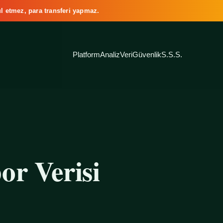
l etmez, para transferi yapmaz.
Platform
Analiz
Veri
Güvenlik
S.S.S.
or Verisi