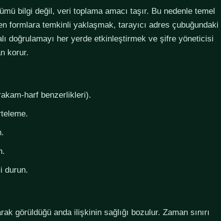
lümü bilgi değil, veri toplama amacı taşır. Bu nedenle temel
steyen formlara temkinli yaklaşmak, tarayıcı adres çubuğundaki
lı doğrulamayı her yerde etkinleştirmek ve şifre yöneticisi
n korur.
rakam-harf benzerlikleri).
rteleme.
n.
n.
i durun.
larak görüldüğü anda ilişkinin sağlığı bozulur. Zaman sınırı