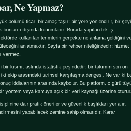
par, Ne Yapmaz?
yük bölümü ticari bir amaç taşır: bir yere yönlendirir, bir şeyi
ak bunların dışında konumlanır. Burada yapılan tek iş,
ektörde kullanılan terimlerin gerçekte ne anlama geldiğini v
züleceğini anlatmaktır. Sayfa bir rehber niteliğindedir; hizmet
tı vermez.
 bir kısmı, aslında istatistik peşindedir: bir takımın son on
 iki ekip arasındaki tarihsel karşılaşma dengesi. Ne var ki b
sonuç iddialarının arasında kaybolur. Bu platform, o gürültüy
 bir yöntem veya kamuya açık bir veri kaynağı üzerine oturur
plinine dair pratik öneriler ve güvenlik başlıkları yer alır.
ndirmesini yapabilecek zemine sahip olmasıdır. Karar