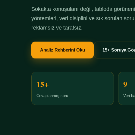
Sokakta konuşulanı değil, tabloda görüneni 
yöntemleri, veri disiplini ve sık sorulan so
reklamsız ve tarafsız.
Analiz Rehberini Oku
15+ Soruya Göz
15+
9
Cevaplanmış soru
Veri ba