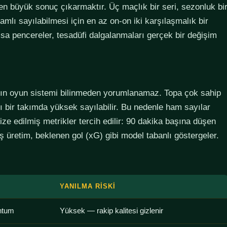
den büyük sonuç çıkarmaktır. Üç maçlık bir seri, sezonluk bi
lamlı sayılabilmesi için en az on-on iki karşılaşmalık bir
sa pencereler, tesadüfi dalgalanmaları gerçek bir değişim
ımın oyun sistemi bilinmeden yorumlanamaz. Topa çok sahip
lı bir takımda yüksek sayılabilir. Bu nedenle ham sayılar
ze edilmiş metrikler tercih edilir: 90 dakika başına düşen
 üretim, beklenen gol (xG) gibi model tabanlı göstergeler.
YANILMA RISKI
ntum
Yüksek — rakip kalitesi gizlenir