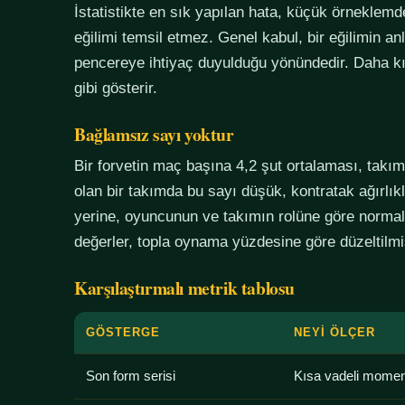
İstatistikte en sık yapılan hata, küçük örneklem
eğilimi temsil etmez. Genel kabul, bir eğilimin an
pencereye ihtiyaç duyulduğu yönündedir. Daha kı
gibi gösterir.
Bağlamsız sayı yoktur
Bir forvetin maç başına 4,2 şut ortalaması, tak
olan bir takımda bu sayı düşük, kontratak ağırlık
yerine, oyuncunun ve takımın rolüne göre normali
değerler, topla oynama yüzdesine göre düzeltilmiş
Karşılaştırmalı metrik tablosu
GÖSTERGE
NEYI ÖLÇER
Son form serisi
Kısa vadeli mome