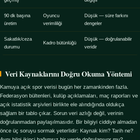
geçmiş
değişir
90 dk başına
Oyuncu
Düşük — süre farkını
üretim
verimliliği
dengeler
Sakatlık/ceza
Düşük — doğrulanabilir
Kadro bütünlüğü
durumu
veridir
Veri Kaynaklarını Doğru Okuma Yöntemi
Kamuya açık spor verisi bugün her zamankinden fazla.
Federasyon bültenleri, kulüp açıklamaları, maç raporları ve
açık istatistik arşivleri birlikte ele alındığında oldukça
sağlam bir tablo çıkar. Sorun veri azlığı değil, verinin
doğrulanmadan paylaşılmasıdır. Bir bilgiyi ciddiye almadan
önce üç soruyu sormak yeterlidir: Kaynak kim? Tarih ne?
Aynı bilgi ikinci bağımsız bir yerde doğrulanıyor mu?