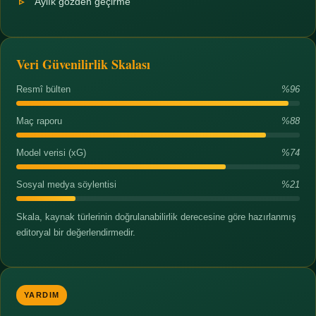
Aylık gözden geçirme
Veri Güvenilirlik Skalası
Resmî bülten
%96
Maç raporu
%88
Model verisi (xG)
%74
Sosyal medya söylentisi
%21
Skala, kaynak türlerinin doğrulanabilirlik derecesine göre hazırlanmış
editoryal bir değerlendirmedir.
YARDIM