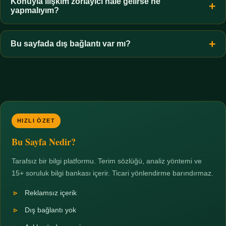
hiçbir koşulda uygun değildir. Sınır yasal olduğu kadar etik bir
Konuyla ilişkim zorlayıcı hale gelirse ne
yapmalıyım?
zorunluluktur.
Zaman sınırı koyun, harcadığınız süreyi ölçün ve gerekirse
profesyonel destek alın. Türkiye'de ücretsiz danışma hatları
Bu sayfada dış bağlantı var mı?
mevcuttur; yardım istemek güçlü bir adımdır.
Hayır. Tüm bağlantılar sayfa içi bölümlere yöneliktir; üçüncü
taraf ticari sayfalara hiçbir bağlantı verilmez.
HIZLI ÖZET
Bu Sayfa Nedir?
Tarafsız bir bilgi platformu. Terim sözlüğü, analiz yöntemi ve
15+ soruluk bilgi bankası içerir. Ticari yönlendirme barındırmaz.
Reklamsız içerik
Dış bağlantı yok