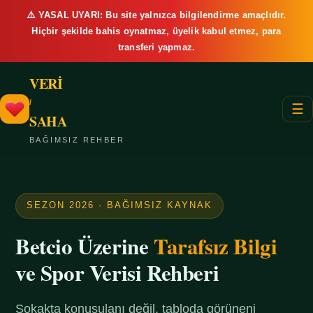
⚠️ YASAL UYARI: Bu site yalnızca bilgilendirme amaçlıdır.
Hiçbir şekilde bahis oynatmaz, üyelik kabul etmez, para
transferi yapmaz.
VERİ
/
☰
SAHA
BAĞIMSIZ REHBER
SEZON 2026 · BAĞIMSIZ KAYNAK
Betcio Üzerine
Tarafsız Bilgi
ve Spor Verisi Rehberi
Sokakta konuşulanı değil, tabloda görüneni