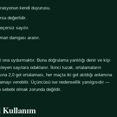
derasyonun kendi duyurusu.
rsa değerlidir.
eçersiz sayılır.
zaman damgası aranır.
i ona uydurmaktır. Buna doğrulama yanlılığı denir ve kişi
eyen sayılara odaklanır. İkinci tuzak, ortalamaların
na 2,0 gol ortalaması, her maçta iki gol atıldığı anlamına
lamayı verebilir. Üçüncüsü ise nedensellik yanılgısıdır —
in sebebi olmak zorunda değildir.
li Kullanım