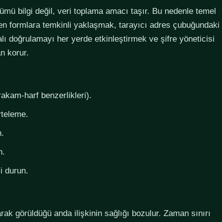
lümü bilgi değil, veri toplama amacı taşır. Bu nedenle temel
steyen formlara temkinli yaklaşmak, tarayıcı adres çubuğundaki
lı doğrulamayı her yerde etkinleştirmek ve şifre yöneticisi
n korur.
rakam-harf benzerlikleri).
rteleme.
n.
n.
i durun.
larak görüldüğü anda ilişkinin sağlığı bozulur. Zaman sınırı