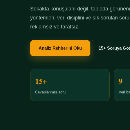
Sokakta konuşulanı değil, tabloda görüneni 
yöntemleri, veri disiplini ve sık sorulan so
reklamsız ve tarafsız.
Analiz Rehberini Oku
15+ Soruya Göz
15+
9
Cevaplanmış soru
Veri ba