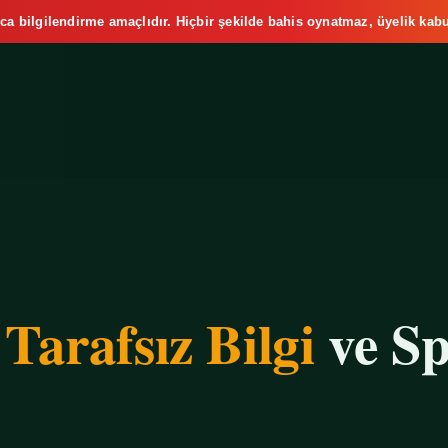
ca bilgilendirme amaçlıdır. Hiçbir şekilde bahis oynatmaz, üyelik kabu
e
Tarafsız Bilgi
ve Sp