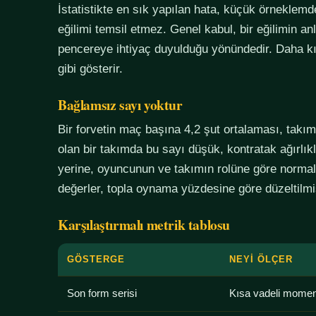
İstatistikte en sık yapılan hata, küçük örneklem
eğilimi temsil etmez. Genel kabul, bir eğilimin an
pencereye ihtiyaç duyulduğu yönündedir. Daha kı
gibi gösterir.
Bağlamsız sayı yoktur
Bir forvetin maç başına 4,2 şut ortalaması, tak
olan bir takımda bu sayı düşük, kontratak ağırlık
yerine, oyuncunun ve takımın rolüne göre normali
değerler, topla oynama yüzdesine göre düzeltilmiş
Karşılaştırmalı metrik tablosu
GÖSTERGE
NEYI ÖLÇER
Son form serisi
Kısa vadeli mome