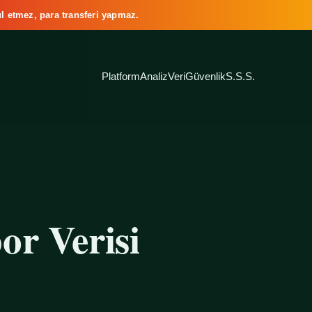
l etmez, para transferi yapmaz.
Platform
Analiz
Veri
Güvenlik
S.S.S.
or Verisi