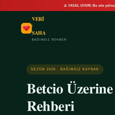
⚠️ YASAL UYARI: Bu site yalnız
VERİ
/
SAHA
BAĞIMSIZ REHBER
SEZON 2026 · BAĞIMSIZ KAYNAK
Betcio Üzerin
Rehberi