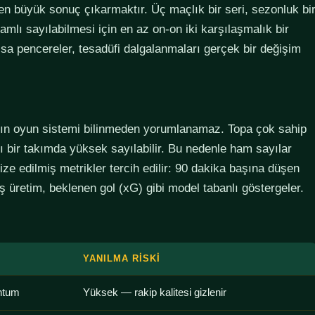
den büyük sonuç çıkarmaktır. Üç maçlık bir seri, sezonluk bi
lamlı sayılabilmesi için en az on-on iki karşılaşmalık bir
sa pencereler, tesadüfi dalgalanmaları gerçek bir değişim
ımın oyun sistemi bilinmeden yorumlanamaz. Topa çok sahip
lı bir takımda yüksek sayılabilir. Bu nedenle ham sayılar
ze edilmiş metrikler tercih edilir: 90 dakika başına düşen
 üretim, beklenen gol (xG) gibi model tabanlı göstergeler.
YANILMA RISKI
ntum
Yüksek — rakip kalitesi gizlenir