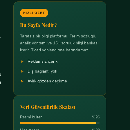
HIZLI ÖZET
Bu Sayfa Nedir?
Tarafsız bir bilgi platformu. Terim sözlüğü,
e
analiz yöntemi ve 15+ soruluk bilgi bankası
içerir. Ticari yönlendirme barındırmaz.
Reklamsız içerik
Dış bağlantı yok
u
Aylık gözden geçirme
ü
.
Veri Güvenilirlik Skalası
Resmî bülten
%96