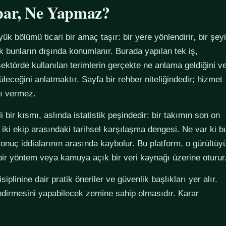
par, Ne Yapmaz?
yük bölümü ticari bir amaç taşır: bir yere yönlendirir, bir şeyi
ak bunların dışında konumlanır. Burada yapılan tek iş,
ektörde kullanılan terimlerin gerçekte ne anlama geldiğini v
züleceğini anlatmaktır. Sayfa bir rehber niteliğindedir; hizmet
tı vermez.
 bir kısmı, aslında istatistik peşindedir: bir takımın son on
 iki ekip arasındaki tarihsel karşılaşma dengesi. Ne var ki b
sonuç iddialarının arasında kaybolur. Bu platform, o gürültüy
 bir yöntem veya kamuya açık bir veri kaynağı üzerine oturur
plinine dair pratik öneriler ve güvenlik başlıkları yer alır.
ndirmesini yapabilecek zemine sahip olmasıdır. Karar