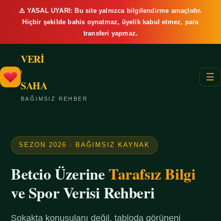
⚠️ YASAL UYARI: Bu site yalnızca bilgilendirme amaçlıdır.
Hiçbir şekilde bahis oynatmaz, üyelik kabul etmez, para
transferi yapmaz.
VERİ
/
☰
SAHA
BAĞIMSIZ REHBER
SEZON 2026 · BAĞIMSIZ KAYNAK
Betcio Üzerine
Tarafsız Bilgi
ve Spor Verisi Rehberi
Sokakta konuşulanı değil, tabloda görüneni