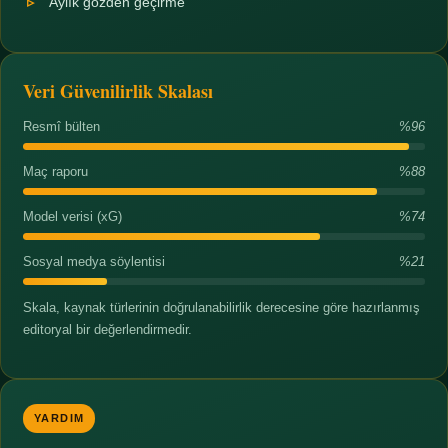
Aylık gözden geçirme
Veri Güvenilirlik Skalası
Resmî bülten
%96
Maç raporu
%88
Model verisi (xG)
%74
Sosyal medya söylentisi
%21
Skala, kaynak türlerinin doğrulanabilirlik derecesine göre hazırlanmış
editoryal bir değerlendirmedir.
YARDIM