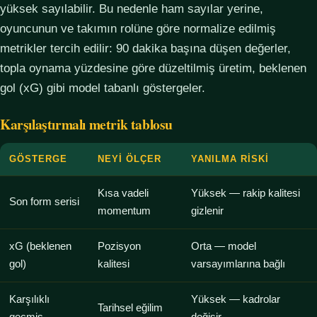
yüksek sayılabilir. Bu nedenle ham sayılar yerine,
oyuncunun ve takımın rolüne göre normalize edilmiş
metrikler tercih edilir: 90 dakika başına düşen değerler,
topla oynama yüzdesine göre düzeltilmiş üretim, beklenen
gol (xG) gibi model tabanlı göstergeler.
Karşılaştırmalı metrik tablosu
GÖSTERGE
NEYI ÖLÇER
YANILMA RISKI
Kısa vadeli
Yüksek — rakip kalitesi
Son form serisi
momentum
gizlenir
xG (beklenen
Pozisyon
Orta — model
gol)
kalitesi
varsayımlarına bağlı
Karşılıklı
Yüksek — kadrolar
Tarihsel eğilim