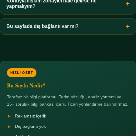
hiçbir koşulda uygun değildir. Sınır yasal olduğu kadar etik bir
Konuyla ilişkim zorlayıcı hale gelirse ne
yapmalıyım?
zorunluluktur.
Zaman sınırı koyun, harcadığınız süreyi ölçün ve gerekirse
profesyonel destek alın. Türkiye'de ücretsiz danışma hatları
Bu sayfada dış bağlantı var mı?
mevcuttur; yardım istemek güçlü bir adımdır.
Hayır. Tüm bağlantılar sayfa içi bölümlere yöneliktir; üçüncü
taraf ticari sayfalara hiçbir bağlantı verilmez.
HIZLI ÖZET
Bu Sayfa Nedir?
Tarafsız bir bilgi platformu. Terim sözlüğü, analiz yöntemi ve
15+ soruluk bilgi bankası içerir. Ticari yönlendirme barındırmaz.
Reklamsız içerik
Dış bağlantı yok