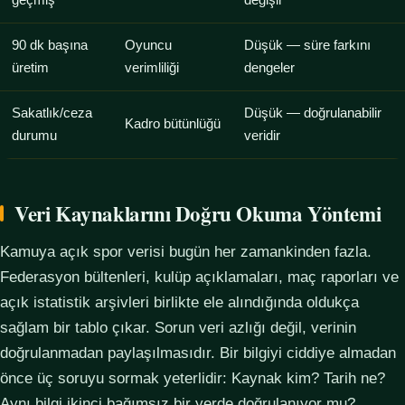
geçmiş
değişir
90 dk başına
Oyuncu
Düşük — süre farkını
üretim
verimliliği
dengeler
Sakatlık/ceza
Düşük — doğrulanabilir
Kadro bütünlüğü
durumu
veridir
Veri Kaynaklarını Doğru Okuma Yöntemi
Kamuya açık spor verisi bugün her zamankinden fazla.
Federasyon bültenleri, kulüp açıklamaları, maç raporları ve
açık istatistik arşivleri birlikte ele alındığında oldukça
sağlam bir tablo çıkar. Sorun veri azlığı değil, verinin
doğrulanmadan paylaşılmasıdır. Bir bilgiyi ciddiye almadan
önce üç soruyu sormak yeterlidir: Kaynak kim? Tarih ne?
Aynı bilgi ikinci bağımsız bir yerde doğrulanıyor mu?