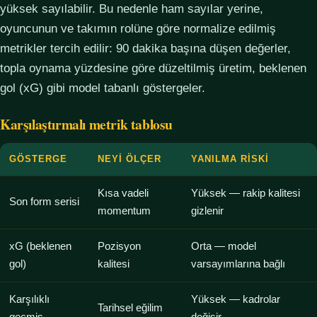
yüksek sayılabilir. Bu nedenle ham sayılar yerine,
oyuncunun ve takımın rolüne göre normalize edilmiş
metrikler tercih edilir: 90 dakika başına düşen değerler,
topla oynama yüzdesine göre düzeltilmiş üretim, beklenen
gol (xG) gibi model tabanlı göstergeler.
Karşılaştırmalı metrik tablosu
GÖSTERGE
NEYI ÖLÇER
YANILMA RISKI
Kısa vadeli
Yüksek — rakip kalitesi
Son form serisi
momentum
gizlenir
xG (beklenen
Pozisyon
Orta — model
gol)
kalitesi
varsayımlarına bağlı
Karşılıklı
Yüksek — kadrolar
Tarihsel eğilim