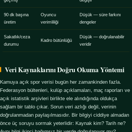
geçmiş
değişir
90 dk başına
Oyuncu
Düşük — süre farkını
üretim
verimliliği
dengeler
Sakatlık/ceza
Düşük — doğrulanabilir
Kadro bütünlüğü
durumu
veridir
Veri Kaynaklarını Doğru Okuma Yöntemi
Kamuya açık spor verisi bugün her zamankinden fazla.
Federasyon bültenleri, kulüp açıklamaları, maç raporları ve
açık istatistik arşivleri birlikte ele alındığında oldukça
sağlam bir tablo çıkar. Sorun veri azlığı değil, verinin
doğrulanmadan paylaşılmasıdır. Bir bilgiyi ciddiye almadan
önce üç soruyu sormak yeterlidir: Kaynak kim? Tarih ne?
Aynı bilgi ikinci bağımsız bir yerde doğrulanıyor mu?