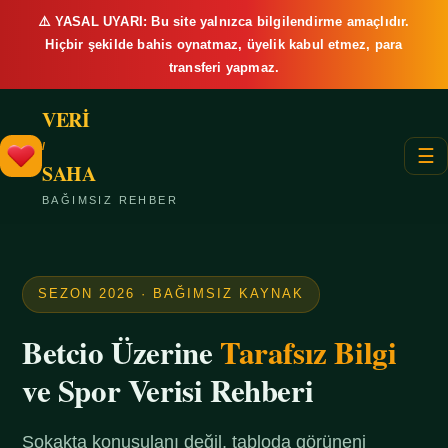
⚠️ YASAL UYARI: Bu site yalnızca bilgilendirme amaçlıdır.
Hiçbir şekilde bahis oynatmaz, üyelik kabul etmez, para
transferi yapmaz.
VERİ
/
☰
SAHA
BAĞIMSIZ REHBER
SEZON 2026 · BAĞIMSIZ KAYNAK
Betcio Üzerine
Tarafsız Bilgi
ve Spor Verisi Rehberi
Sokakta konuşulanı değil, tabloda görüneni