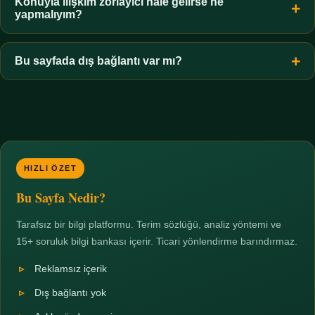
hiçbir koşulda uygun değildir. Sınır yasal olduğu kadar etik bir
Konuyla ilişkim zorlayıcı hale gelirse ne
yapmalıyım?
zorunluluktur.
Zaman sınırı koyun, harcadığınız süreyi ölçün ve gerekirse
profesyonel destek alın. Türkiye'de ücretsiz danışma hatları
Bu sayfada dış bağlantı var mı?
mevcuttur; yardım istemek güçlü bir adımdır.
Hayır. Tüm bağlantılar sayfa içi bölümlere yöneliktir; üçüncü
taraf ticari sayfalara hiçbir bağlantı verilmez.
HIZLI ÖZET
Bu Sayfa Nedir?
Tarafsız bir bilgi platformu. Terim sözlüğü, analiz yöntemi ve
15+ soruluk bilgi bankası içerir. Ticari yönlendirme barındırmaz.
Reklamsız içerik
Dış bağlantı yok