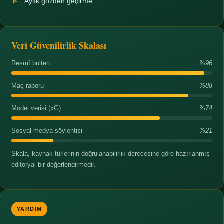
Aylık gözden geçirme
Veri Güvenilirlik Skalası
Resmî bülten
%96
Maç raporu
%88
Model verisi (xG)
%74
Sosyal medya söylentisi
%21
Skala, kaynak türlerinin doğrulanabilirlik derecesine göre hazırlanmış
editoryal bir değerlendirmedir.
YARDIM