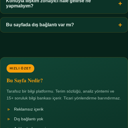
hiçbir koşulda uygun değildir. Sınır yasal olduğu kadar etik bir
Konuyla ilişkim zorlayıcı hale gelirse ne
yapmalıyım?
zorunluluktur.
Zaman sınırı koyun, harcadığınız süreyi ölçün ve gerekirse
profesyonel destek alın. Türkiye'de ücretsiz danışma hatları
Bu sayfada dış bağlantı var mı?
mevcuttur; yardım istemek güçlü bir adımdır.
Hayır. Tüm bağlantılar sayfa içi bölümlere yöneliktir; üçüncü
taraf ticari sayfalara hiçbir bağlantı verilmez.
HIZLI ÖZET
Bu Sayfa Nedir?
Tarafsız bir bilgi platformu. Terim sözlüğü, analiz yöntemi ve
15+ soruluk bilgi bankası içerir. Ticari yönlendirme barındırmaz.
Reklamsız içerik
Dış bağlantı yok