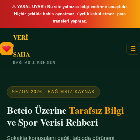
⚠️ YASAL UYARI: Bu site yalnızca bilgilendirme amaçlıdır.
Hiçbir şekilde bahis oynatmaz, üyelik kabul etmez, para
transferi yapmaz.
VERİ
/
☰
SAHA
BAĞIMSIZ REHBER
SEZON 2026 · BAĞIMSIZ KAYNAK
Betcio Üzerine
Tarafsız Bilgi
ve Spor Verisi Rehberi
Sokakta konuşulanı değil, tabloda görüneni