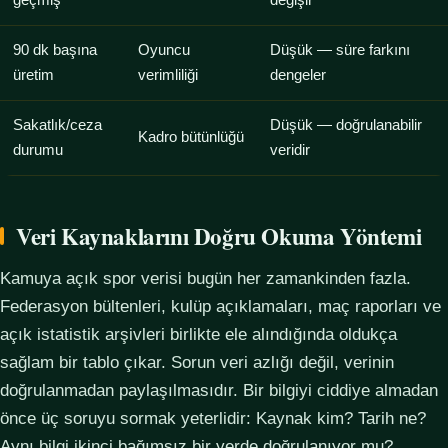
geçmiş
değişir
90 dk başına
Oyuncu
Düşük — süre farkını
üretim
verimliliği
dengeler
Sakatlık/ceza
Düşük — doğrulanabilir
Kadro bütünlüğü
durumu
veridir
Veri Kaynaklarını Doğru Okuma Yöntemi
Kamuya açık spor verisi bugün her zamankinden fazla.
Federasyon bültenleri, kulüp açıklamaları, maç raporları ve
açık istatistik arşivleri birlikte ele alındığında oldukça
sağlam bir tablo çıkar. Sorun veri azlığı değil, verinin
doğrulanmadan paylaşılmasıdır. Bir bilgiyi ciddiye almadan
önce üç soruyu sormak yeterlidir: Kaynak kim? Tarih ne?
Aynı bilgi ikinci bağımsız bir yerde doğrulanıyor mu?