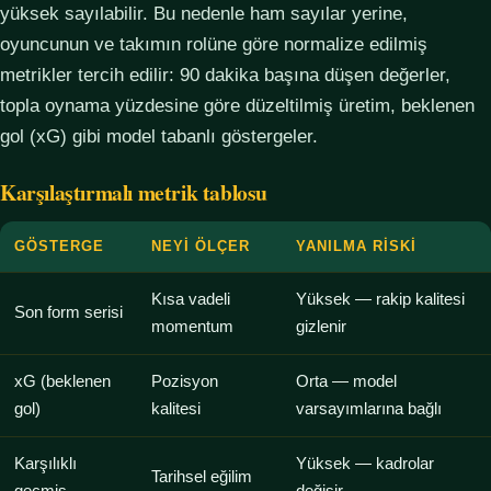
yüksek sayılabilir. Bu nedenle ham sayılar yerine,
oyuncunun ve takımın rolüne göre normalize edilmiş
metrikler tercih edilir: 90 dakika başına düşen değerler,
topla oynama yüzdesine göre düzeltilmiş üretim, beklenen
gol (xG) gibi model tabanlı göstergeler.
Karşılaştırmalı metrik tablosu
GÖSTERGE
NEYI ÖLÇER
YANILMA RISKI
Kısa vadeli
Yüksek — rakip kalitesi
Son form serisi
momentum
gizlenir
xG (beklenen
Pozisyon
Orta — model
gol)
kalitesi
varsayımlarına bağlı
Karşılıklı
Yüksek — kadrolar
Tarihsel eğilim