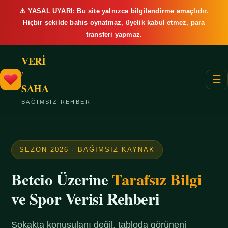
⚠️ YASAL UYARI: Bu site yalnızca bilgilendirme amaçlıdır.
Hiçbir şekilde bahis oynatmaz, üyelik kabul etmez, para
transferi yapmaz.
VERİ
/
☰
SAHA
BAĞIMSIZ REHBER
SEZON 2026 · BAĞIMSIZ KAYNAK
Betcio Üzerine
Tarafsız Bilgi
ve Spor Verisi Rehberi
Sokakta konuşulanı değil, tabloda görüneni