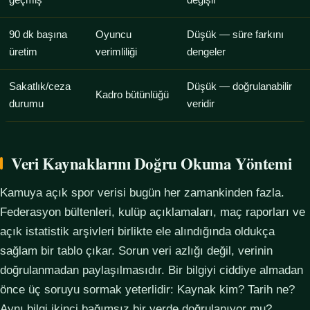
geçmiş
değişir
90 dk başına
Oyuncu
Düşük — süre farkını
üretim
verimliliği
dengeler
Sakatlık/ceza
Düşük — doğrulanabilir
Kadro bütünlüğü
durumu
veridir
Veri Kaynaklarını Doğru Okuma Yöntemi
Kamuya açık spor verisi bugün her zamankinden fazla.
Federasyon bültenleri, kulüp açıklamaları, maç raporları ve
açık istatistik arşivleri birlikte ele alındığında oldukça
sağlam bir tablo çıkar. Sorun veri azlığı değil, verinin
doğrulanmadan paylaşılmasıdır. Bir bilgiyi ciddiye almadan
önce üç soruyu sormak yeterlidir: Kaynak kim? Tarih ne?
Aynı bilgi ikinci bağımsız bir yerde doğrulanıyor mu?