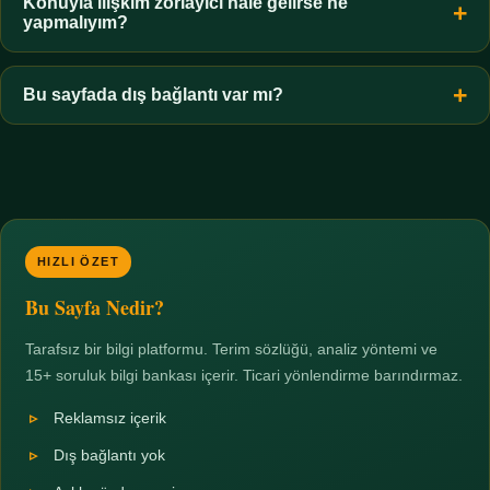
hiçbir koşulda uygun değildir. Sınır yasal olduğu kadar etik bir
Konuyla ilişkim zorlayıcı hale gelirse ne
yapmalıyım?
zorunluluktur.
Zaman sınırı koyun, harcadığınız süreyi ölçün ve gerekirse
profesyonel destek alın. Türkiye'de ücretsiz danışma hatları
Bu sayfada dış bağlantı var mı?
mevcuttur; yardım istemek güçlü bir adımdır.
Hayır. Tüm bağlantılar sayfa içi bölümlere yöneliktir; üçüncü
taraf ticari sayfalara hiçbir bağlantı verilmez.
HIZLI ÖZET
Bu Sayfa Nedir?
Tarafsız bir bilgi platformu. Terim sözlüğü, analiz yöntemi ve
15+ soruluk bilgi bankası içerir. Ticari yönlendirme barındırmaz.
Reklamsız içerik
Dış bağlantı yok