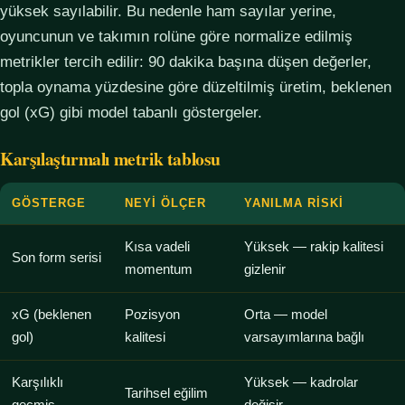
yüksek sayılabilir. Bu nedenle ham sayılar yerine,
oyuncunun ve takımın rolüne göre normalize edilmiş
metrikler tercih edilir: 90 dakika başına düşen değerler,
topla oynama yüzdesine göre düzeltilmiş üretim, beklenen
gol (xG) gibi model tabanlı göstergeler.
Karşılaştırmalı metrik tablosu
GÖSTERGE
NEYI ÖLÇER
YANILMA RISKI
Kısa vadeli
Yüksek — rakip kalitesi
Son form serisi
momentum
gizlenir
xG (beklenen
Pozisyon
Orta — model
gol)
kalitesi
varsayımlarına bağlı
Karşılıklı
Yüksek — kadrolar
Tarihsel eğilim