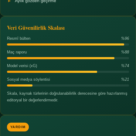
Aylık gözden geçirme
Veri Güvenilirlik Skalası
Resmî bülten
%96
Maç raporu
%88
Model verisi (xG)
%74
Sosyal medya söylentisi
%21
Skala, kaynak türlerinin doğrulanabilirlik derecesine göre hazırlanmış
editoryal bir değerlendirmedir.
YARDIM