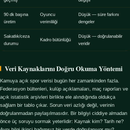
geçmiş
değişir
90 dk başına
Oyuncu
Düşük — süre farkını
üretim
verimliliği
dengeler
Sakatlık/ceza
Düşük — doğrulanabilir
Kadro bütünlüğü
durumu
veridir
Veri Kaynaklarını Doğru Okuma Yöntemi
Kamuya açık spor verisi bugün her zamankinden fazla.
Federasyon bültenleri, kulüp açıklamaları, maç raporları ve
açık istatistik arşivleri birlikte ele alındığında oldukça
sağlam bir tablo çıkar. Sorun veri azlığı değil, verinin
doğrulanmadan paylaşılmasıdır. Bir bilgiyi ciddiye almadan
önce üç soruyu sormak yeterlidir: Kaynak kim? Tarih ne?
Aynı bilgi ikinci bağımsız bir yerde doğrulanıyor mu?