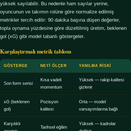
yüksek sayılabilir. Bu nedenle ham sayılar yerine,
oyuncunun ve takımın rolüne göre normalize edilmiş
metrikler tercih edilir: 90 dakika başına düşen değerler,
topla oynama yüzdesine göre düzeltilmiş üretim, beklenen
gol (xG) gibi model tabanlı göstergeler.
Karşılaştırmalı metrik tablosu
GÖSTERGE
NEYI ÖLÇER
YANILMA RISKI
Kısa vadeli
Yüksek — rakip kalitesi
Son form serisi
momentum
gizlenir
xG (beklenen
Pozisyon
Orta — model
gol)
kalitesi
varsayımlarına bağlı
Karşılıklı
Yüksek — kadrolar
Tarihsel eğilim