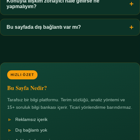
hiçbir koşulda uygun değildir. Sınır yasal olduğu kadar etik bir
Konuyla ilişkim zorlayıcı hale gelirse ne
yapmalıyım?
zorunluluktur.
Zaman sınırı koyun, harcadığınız süreyi ölçün ve gerekirse
profesyonel destek alın. Türkiye'de ücretsiz danışma hatları
Bu sayfada dış bağlantı var mı?
mevcuttur; yardım istemek güçlü bir adımdır.
Hayır. Tüm bağlantılar sayfa içi bölümlere yöneliktir; üçüncü
taraf ticari sayfalara hiçbir bağlantı verilmez.
HIZLI ÖZET
Bu Sayfa Nedir?
Tarafsız bir bilgi platformu. Terim sözlüğü, analiz yöntemi ve
15+ soruluk bilgi bankası içerir. Ticari yönlendirme barındırmaz.
Reklamsız içerik
Dış bağlantı yok