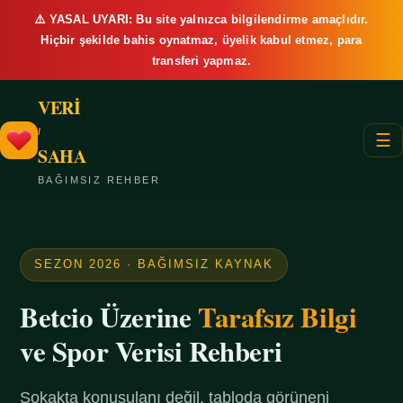
⚠️ YASAL UYARI: Bu site yalnızca bilgilendirme amaçlıdır.
Hiçbir şekilde bahis oynatmaz, üyelik kabul etmez, para
transferi yapmaz.
VERİ
/
☰
SAHA
BAĞIMSIZ REHBER
SEZON 2026 · BAĞIMSIZ KAYNAK
Betcio Üzerine
Tarafsız Bilgi
ve Spor Verisi Rehberi
Sokakta konuşulanı değil, tabloda görüneni