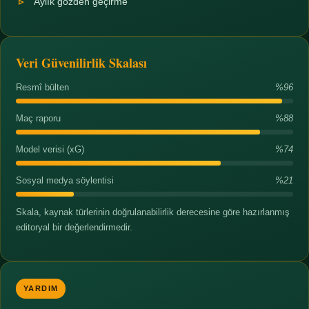
Aylık gözden geçirme
Veri Güvenilirlik Skalası
Resmî bülten
%96
Maç raporu
%88
Model verisi (xG)
%74
Sosyal medya söylentisi
%21
Skala, kaynak türlerinin doğrulanabilirlik derecesine göre hazırlanmış
editoryal bir değerlendirmedir.
YARDIM