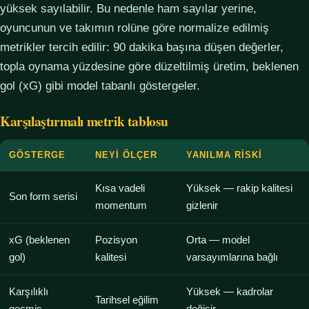
yüksek sayılabilir. Bu nedenle ham sayılar yerine,
oyuncunun ve takımın rolüne göre normalize edilmiş
metrikler tercih edilir: 90 dakika başına düşen değerler,
topla oynama yüzdesine göre düzeltilmiş üretim, beklenen
gol (xG) gibi model tabanlı göstergeler.
Karşılaştırmalı metrik tablosu
GÖSTERGE
NEYI ÖLÇER
YANILMA RISKI
Kısa vadeli
Yüksek — rakip kalitesi
Son form serisi
momentum
gizlenir
xG (beklenen
Pozisyon
Orta — model
gol)
kalitesi
varsayımlarına bağlı
Karşılıklı
Yüksek — kadrolar
Tarihsel eğilim