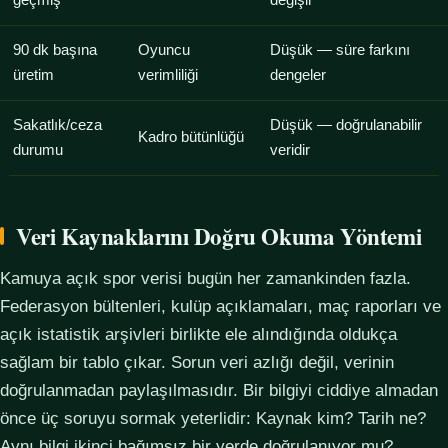
geçmiş
değişir
90 dk başına
Oyuncu
Düşük — süre farkını
üretim
verimliliği
dengeler
Sakatlık/ceza
Düşük — doğrulanabilir
Kadro bütünlüğü
durumu
veridir
Veri Kaynaklarını Doğru Okuma Yöntemi
Kamuya açık spor verisi bugün her zamankinden fazla.
Federasyon bültenleri, kulüp açıklamaları, maç raporları ve
açık istatistik arşivleri birlikte ele alındığında oldukça
sağlam bir tablo çıkar. Sorun veri azlığı değil, verinin
doğrulanmadan paylaşılmasıdır. Bir bilgiyi ciddiye almadan
önce üç soruyu sormak yeterlidir: Kaynak kim? Tarih ne?
Aynı bilgi ikinci bağımsız bir yerde doğrulanıyor mu?