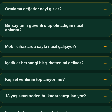
Kişinin yalnızca kendi görüşünü destekleyen verilere
odaklanmasıdır. Önlemek için tersini savunan verileri de
Ortalama değerler neyi gizler?
bilinçli olarak aramak ve sonucu baştan belirlememek gerekir.
Dağılımı gizler. Maç başına iki gol ortalaması, her maçta iki
gol atıldığı anlamına gelmez; golsüz ve dört gollü maçlar aynı
Bir sayfanın güvenli olup olmadığını nasıl
anlarım?
ortalamayı üretebilir.
Alan adını harf harf kontrol edin, şifreli bağlantı (SSL) olup
olmadığına bakın ve gereksiz kişisel bilgi isteyen formlardan
Mobil cihazlarda sayfa nasıl çalışıyor?
uzak durun. Aşırı iyimser vaatler her zaman uyarı işaretidir.
Sayfa tamamen duyarlı tasarlanmıştır; telefon, tablet ve
masaüstünde aynı içeriği okunaklı biçimde sunar. Görseller
İçerikler herhangi bir şirketten mi geliyor?
geç yüklenerek veri tüketimi azaltılır.
Hayır. Metinler bağımsız olarak hazırlanır; hiçbir şirketle
sponsorluk, ortaklık veya içerik anlaşması bulunmaz.
Kişisel verilerim toplanıyor mu?
Sayfada üyelik formu veya kişisel veri toplayan bir alan yoktur.
Yalnızca temel, anonim ziyaret istatistikleri değerlendirilir.
18 yaş sınırı neden bu kadar vurgulanıyor?
Çünkü bu alan yetişkinlere yöneliktir ve reşit olmayanlar için