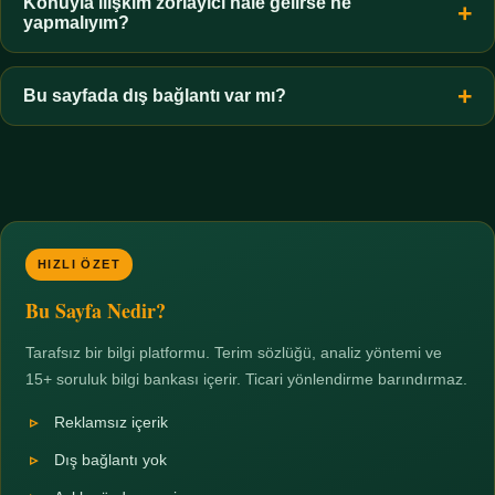
hiçbir koşulda uygun değildir. Sınır yasal olduğu kadar etik bir
Konuyla ilişkim zorlayıcı hale gelirse ne
yapmalıyım?
zorunluluktur.
Zaman sınırı koyun, harcadığınız süreyi ölçün ve gerekirse
profesyonel destek alın. Türkiye'de ücretsiz danışma hatları
Bu sayfada dış bağlantı var mı?
mevcuttur; yardım istemek güçlü bir adımdır.
Hayır. Tüm bağlantılar sayfa içi bölümlere yöneliktir; üçüncü
taraf ticari sayfalara hiçbir bağlantı verilmez.
HIZLI ÖZET
Bu Sayfa Nedir?
Tarafsız bir bilgi platformu. Terim sözlüğü, analiz yöntemi ve
15+ soruluk bilgi bankası içerir. Ticari yönlendirme barındırmaz.
Reklamsız içerik
Dış bağlantı yok