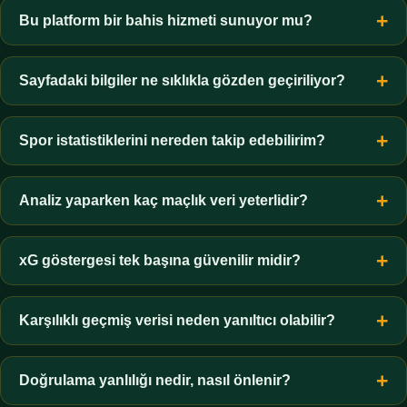
okuma yöntemleri ve sıkça sorulan sorulara verilen tarafsız
Bu platform bir bahis hizmeti sunuyor mu?
yanıtlar bulunur. Ticari bir hizmet, aracılık veya yönlendirme
Hayır. Platform yalnızca bilgi ve rehber niteliğindedir; hiçbir
yoktur.
şekilde oyun oynatmaz, üyelik kabul etmez veya finansal
Sayfadaki bilgiler ne sıklıkla gözden geçiriliyor?
işlem yapmaz.
İçerik düzenli aralıklarla, en az ayda bir kez gözden geçirilir.
Sayfanın alt kısmında son gözden geçirme tarihi açıkça
Spor istatistiklerini nereden takip edebilirim?
belirtilir.
Federasyonların resmî bültenleri, kulüplerin kendi duyuruları
ve kamuya açık maç raporları en güvenilir başlangıç
Analiz yaparken kaç maçlık veri yeterlidir?
noktalarıdır. İkincil kaynaklar ancak birincil kaynağı işaret
Genel kabul, anlamlı bir eğilim için en az on-on iki
ediyorsa değerlidir.
karşılaşmalık bir pencere gerektiğidir. Üç-dört maçlık seriler
xG göstergesi tek başına güvenilir midir?
tesadüfi dalgalanmaları gerçek eğilim gibi gösterebilir.
Tek başına değildir. xG pozisyon kalitesini ölçer ancak model
varsayımlarına bağlıdır; kadro durumu, oyun sistemi ve rakip
Karşılıklı geçmiş verisi neden yanıltıcı olabilir?
kalitesiyle birlikte okunmalıdır.
Çünkü kadrolar, teknik ekipler ve oyun anlayışları yıllar içinde
tamamen değişir. Beş yıl önceki bir sonuç, bugünkü iki takım
Doğrulama yanlılığı nedir, nasıl önlenir?
hakkında çok az şey söyler.