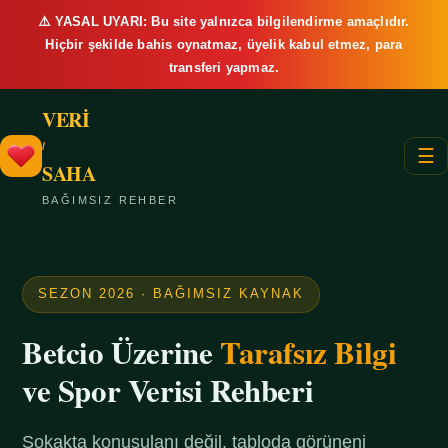
⚠️ YASAL UYARI: Bu site yalnızca bilgilendirme amaçlıdır.
Hiçbir şekilde bahis oynatmaz, üyelik kabul etmez, para
transferi yapmaz.
VERİ
/
☰
SAHA
BAĞIMSIZ REHBER
SEZON 2026 · BAĞIMSIZ KAYNAK
Betcio Üzerine
Tarafsız Bilgi
ve Spor Verisi Rehberi
Sokakta konuşulanı değil, tabloda görüneni