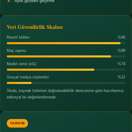
Aylık gözden geçirme
Veri Güvenilirlik Skalası
Resmî bülten
%96
Maç raporu
%88
Model verisi (xG)
%74
Sosyal medya söylentisi
%21
Skala, kaynak türlerinin doğrulanabilirlik derecesine göre hazırlanmış
editoryal bir değerlendirmedir.
YARDIM