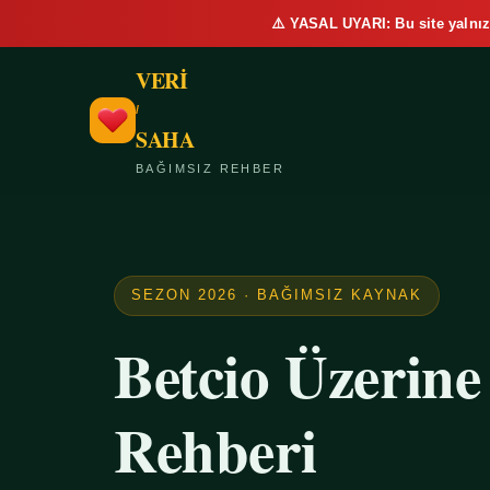
⚠️ YASAL UYARI: Bu site yalnız
VERİ
/
SAHA
BAĞIMSIZ REHBER
SEZON 2026 · BAĞIMSIZ KAYNAK
Betcio Üzerin
Rehberi