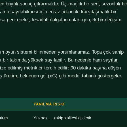
den büyük sonuç çıkarmaktır. Üç maçlık bir seri, sezonluk bi
lamlı sayılabilmesi için en az on-on iki karşılaşmalık bir
sa pencereler, tesadüfi dalgalanmaları gerçek bir değişim
ımın oyun sistemi bilinmeden yorumlanamaz. Topa çok sahip
lı bir takımda yüksek sayılabilir. Bu nedenle ham sayılar
ze edilmiş metrikler tercih edilir: 90 dakika başına düşen
 üretim, beklenen gol (xG) gibi model tabanlı göstergeler.
YANILMA RISKI
ntum
Yüksek — rakip kalitesi gizlenir