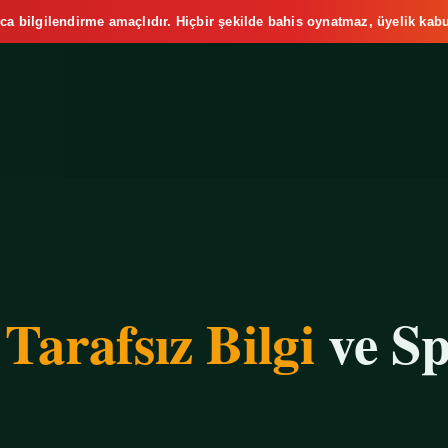
ca bilgilendirme amaçlıdır. Hiçbir şekilde bahis oynatmaz, üyelik kabu
e
Tarafsız Bilgi
ve Sp