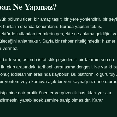
par, Ne Yapmaz?
yük bölümü ticari bir amaç taşır: bir yere yönlendirir, bir şeyi
ak bunların dışında konumlanır. Burada yapılan tek iş,
ektörde kullanılan terimlerin gerçekte ne anlama geldiğini v
züleceğini anlatmaktır. Sayfa bir rehber niteliğindedir; hizmet
tı vermez.
 bir kısmı, aslında istatistik peşindedir: bir takımın son on
 iki ekip arasındaki tarihsel karşılaşma dengesi. Ne var ki b
sonuç iddialarının arasında kaybolur. Bu platform, o gürültüy
 bir yöntem veya kamuya açık bir veri kaynağı üzerine oturur
plinine dair pratik öneriler ve güvenlik başlıkları yer alır.
ndirmesini yapabilecek zemine sahip olmasıdır. Karar