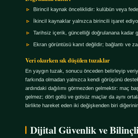
Birincil kaynak önceliklidir: kulübün veya fe
İkincil kaynaklar yalnızca birincili işaret ediyo
Tarihsiz içerik, güncelliği doğrulanana kadar g
Ekran görüntüsü kanıt değildir; bağlantı ve 
Veri okurken sık düşülen tuzaklar
En yaygın tuzak, sonucu önceden belirleyip veriy
farkında olmadan yalnızca kendi görüşünü destekl
ardındaki dağılımı görmezden gelmektir: maç başı
gelmez; dört gollü ve golsüz maçlar da aynı orta
birlikte hareket eden iki değişkenden biri diğerin
Dijital Güvenlik ve Bilinç