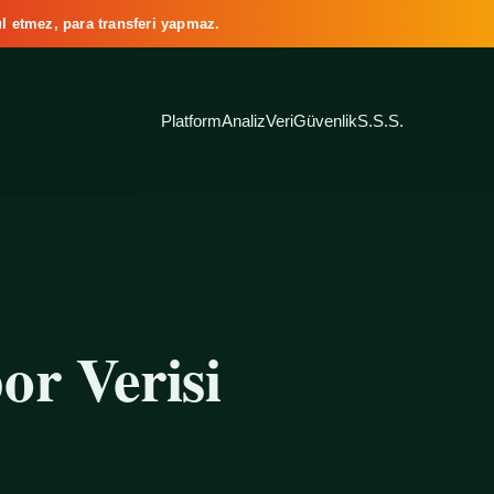
l etmez, para transferi yapmaz.
Platform
Analiz
Veri
Güvenlik
S.S.S.
or Verisi