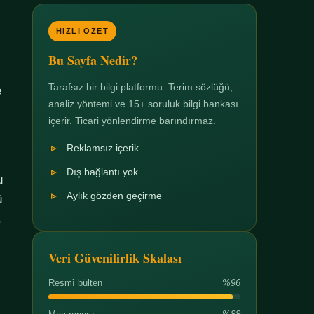
HIZLI ÖZET
Bu Sayfa Nedir?
Tarafsız bir bilgi platformu. Terim sözlüğü,
e
analiz yöntemi ve 15+ soruluk bilgi bankası
içerir. Ticari yönlendirme barındırmaz.
Reklamsız içerik
Dış bağlantı yok
u
Aylık gözden geçirme
ü
.
Veri Güvenilirlik Skalası
Resmî bülten
%96