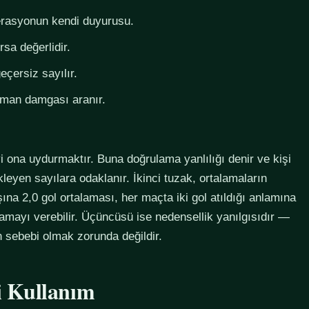
derasyonun kendi duyurusu.
rsa değerlidir.
eçersiz sayılır.
zaman damgası aranır.
i ona uydurmaktır. Buna doğrulama yanlılığı denir ve kişi
eyen sayılara odaklanır. İkinci tuzak, ortalamaların
na 2,0 gol ortalaması, her maçta iki gol atıldığı anlamına
lamayı verebilir. Üçüncüsü ise nedensellik yanılgısıdır —
in sebebi olmak zorunda değildir.
li Kullanım