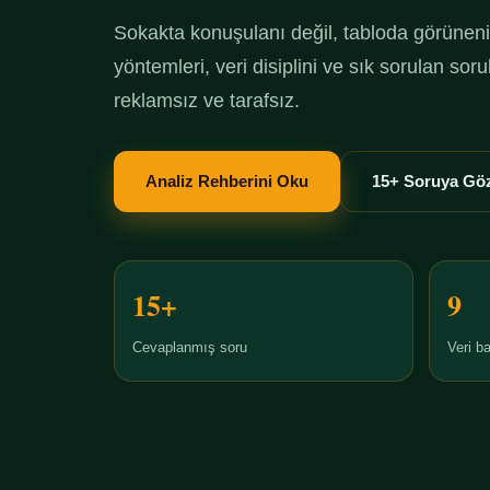
Sokakta konuşulanı değil, tabloda görüneni 
yöntemleri, veri disiplini ve sık sorulan so
reklamsız ve tarafsız.
Analiz Rehberini Oku
15+ Soruya Göz
15+
9
Cevaplanmış soru
Veri ba