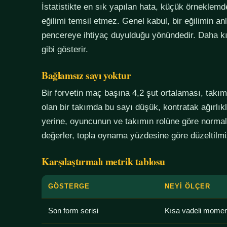
İstatistikte en sık yapılan hata, küçük örneklem
eğilimi temsil etmez. Genel kabul, bir eğilimin an
pencereye ihtiyaç duyulduğu yönündedir. Daha kı
gibi gösterir.
Bağlamsız sayı yoktur
Bir forvetin maç başına 4,2 şut ortalaması, tak
olan bir takımda bu sayı düşük, kontratak ağırlık
yerine, oyuncunun ve takımın rolüne göre normali
değerler, topla oynama yüzdesine göre düzeltilmiş
Karşılaştırmalı metrik tablosu
GÖSTERGE
NEYI ÖLÇER
Son form serisi
Kısa vadeli mome