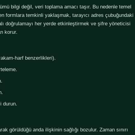
lümü bilgi değil, veri toplama amacı taşır. Bu nedenle temel
steyen formlara temkinli yaklaşmak, tarayıcı adres çubuğundaki
lı doğrulamayı her yerde etkinleştirmek ve şifre yöneticisi
n korur.
rakam-harf benzerlikleri).
rteleme.
n.
n.
i durun.
larak görüldüğü anda ilişkinin sağlığı bozulur. Zaman sınırı