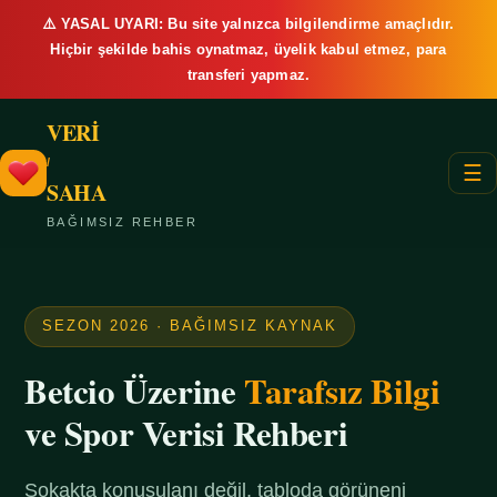
⚠️ YASAL UYARI: Bu site yalnızca bilgilendirme amaçlıdır.
Hiçbir şekilde bahis oynatmaz, üyelik kabul etmez, para
transferi yapmaz.
VERİ
/
☰
SAHA
BAĞIMSIZ REHBER
SEZON 2026 · BAĞIMSIZ KAYNAK
Betcio Üzerine
Tarafsız Bilgi
ve Spor Verisi Rehberi
Sokakta konuşulanı değil, tabloda görüneni