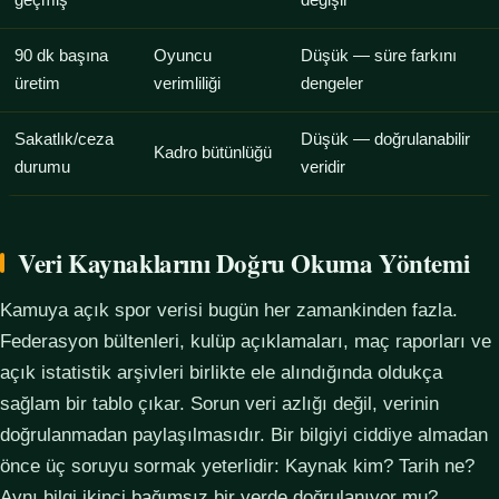
geçmiş
değişir
90 dk başına
Oyuncu
Düşük — süre farkını
üretim
verimliliği
dengeler
Sakatlık/ceza
Düşük — doğrulanabilir
Kadro bütünlüğü
durumu
veridir
Veri Kaynaklarını Doğru Okuma Yöntemi
Kamuya açık spor verisi bugün her zamankinden fazla.
Federasyon bültenleri, kulüp açıklamaları, maç raporları ve
açık istatistik arşivleri birlikte ele alındığında oldukça
sağlam bir tablo çıkar. Sorun veri azlığı değil, verinin
doğrulanmadan paylaşılmasıdır. Bir bilgiyi ciddiye almadan
önce üç soruyu sormak yeterlidir: Kaynak kim? Tarih ne?
Aynı bilgi ikinci bağımsız bir yerde doğrulanıyor mu?