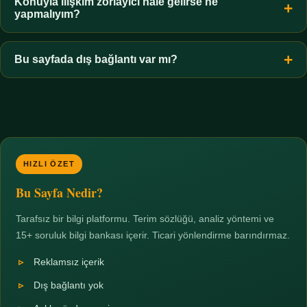
hiçbir koşulda uygun değildir. Sınır yasal olduğu kadar etik bir
Konuyla ilişkim zorlayıcı hale gelirse ne
yapmalıyım?
zorunluluktur.
Zaman sınırı koyun, harcadığınız süreyi ölçün ve gerekirse
profesyonel destek alın. Türkiye'de ücretsiz danışma hatları
Bu sayfada dış bağlantı var mı?
mevcuttur; yardım istemek güçlü bir adımdır.
Hayır. Tüm bağlantılar sayfa içi bölümlere yöneliktir; üçüncü
taraf ticari sayfalara hiçbir bağlantı verilmez.
HIZLI ÖZET
Bu Sayfa Nedir?
Tarafsız bir bilgi platformu. Terim sözlüğü, analiz yöntemi ve
15+ soruluk bilgi bankası içerir. Ticari yönlendirme barındırmaz.
Reklamsız içerik
Dış bağlantı yok