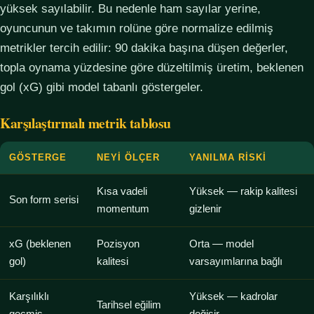
yüksek sayılabilir. Bu nedenle ham sayılar yerine,
oyuncunun ve takımın rolüne göre normalize edilmiş
metrikler tercih edilir: 90 dakika başına düşen değerler,
topla oynama yüzdesine göre düzeltilmiş üretim, beklenen
gol (xG) gibi model tabanlı göstergeler.
Karşılaştırmalı metrik tablosu
GÖSTERGE
NEYI ÖLÇER
YANILMA RISKI
Kısa vadeli
Yüksek — rakip kalitesi
Son form serisi
momentum
gizlenir
xG (beklenen
Pozisyon
Orta — model
gol)
kalitesi
varsayımlarına bağlı
Karşılıklı
Yüksek — kadrolar
Tarihsel eğilim