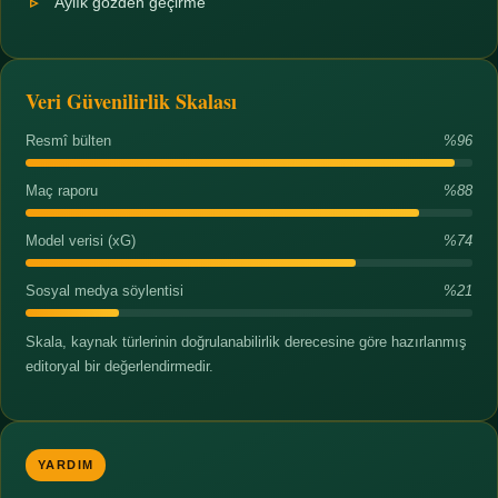
Aylık gözden geçirme
Veri Güvenilirlik Skalası
Resmî bülten
%96
Maç raporu
%88
Model verisi (xG)
%74
Sosyal medya söylentisi
%21
Skala, kaynak türlerinin doğrulanabilirlik derecesine göre hazırlanmış
editoryal bir değerlendirmedir.
YARDIM