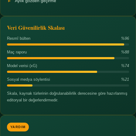
Aylık gözden geçirme
Veri Güvenilirlik Skalası
Resmî bülten
%96
Maç raporu
%88
Model verisi (xG)
%74
Sosyal medya söylentisi
%21
Skala, kaynak türlerinin doğrulanabilirlik derecesine göre hazırlanmış
editoryal bir değerlendirmedir.
YARDIM