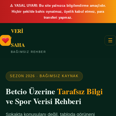
⚠️ YASAL UYARI: Bu site yalnızca bilgilendirme amaçlıdır.
Hiçbir şekilde bahis oynatmaz, üyelik kabul etmez, para
transferi yapmaz.
VERİ
/
☰
SAHA
BAĞIMSIZ REHBER
SEZON 2026 · BAĞIMSIZ KAYNAK
Betcio Üzerine
Tarafsız Bilgi
ve Spor Verisi Rehberi
Sokakta konuşulanı değil, tabloda görüneni