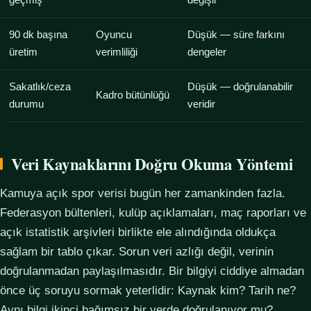
geçmiş
değişir
90 dk başına
Oyuncu
Düşük — süre farkını
üretim
verimliliği
dengeler
Sakatlık/ceza
Düşük — doğrulanabilir
Kadro bütünlüğü
durumu
veridir
Veri Kaynaklarını Doğru Okuma Yöntemi
Kamuya açık spor verisi bugün her zamankinden fazla.
Federasyon bültenleri, kulüp açıklamaları, maç raporları ve
açık istatistik arşivleri birlikte ele alındığında oldukça
sağlam bir tablo çıkar. Sorun veri azlığı değil, verinin
doğrulanmadan paylaşılmasıdır. Bir bilgiyi ciddiye almadan
önce üç soruyu sormak yeterlidir: Kaynak kim? Tarih ne?
Aynı bilgi ikinci bağımsız bir yerde doğrulanıyor mu?