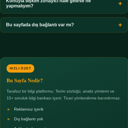
hiçbir koşulda uygun değildir. Sınır yasal olduğu kadar etik bir
Konuyla ilişkim zorlayıcı hale gelirse ne
yapmalıyım?
zorunluluktur.
Zaman sınırı koyun, harcadığınız süreyi ölçün ve gerekirse
profesyonel destek alın. Türkiye'de ücretsiz danışma hatları
Bu sayfada dış bağlantı var mı?
mevcuttur; yardım istemek güçlü bir adımdır.
Hayır. Tüm bağlantılar sayfa içi bölümlere yöneliktir; üçüncü
taraf ticari sayfalara hiçbir bağlantı verilmez.
HIZLI ÖZET
Bu Sayfa Nedir?
Tarafsız bir bilgi platformu. Terim sözlüğü, analiz yöntemi ve
15+ soruluk bilgi bankası içerir. Ticari yönlendirme barındırmaz.
Reklamsız içerik
Dış bağlantı yok