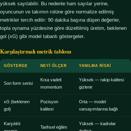
yüksek sayılabilir. Bu nedenle ham sayılar yerine,
oyuncunun ve takımın rolüne göre normalize edilmiş
metrikler tercih edilir: 90 dakika başına düşen değerler,
topla oynama yüzdesine göre düzeltilmiş üretim, beklenen
gol (xG) gibi model tabanlı göstergeler.
Karşılaştırmalı metrik tablosu
GÖSTERGE
NEYI ÖLÇER
YANILMA RISKI
Kısa vadeli
Yüksek — rakip kalitesi
Son form serisi
momentum
gizlenir
xG (beklenen
Pozisyon
Orta — model
gol)
kalitesi
varsayımlarına bağlı
Karşılıklı
Yüksek — kadrolar
Tarihsel eğilim