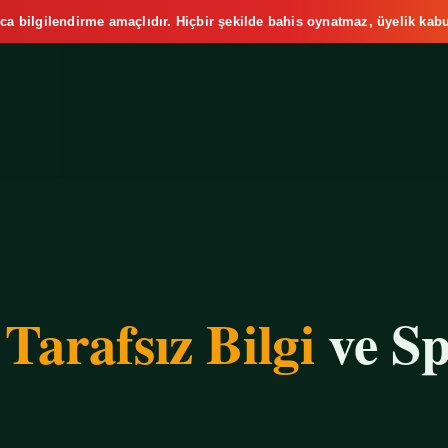
ca bilgilendirme amaçlıdır. Hiçbir şekilde bahis oynatmaz, üyelik kabu
e
Tarafsız Bilgi
ve Sp