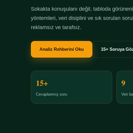
Sokakta konuşulanı değil, tabloda görüneni 
yöntemleri, veri disiplini ve sık sorulan so
reklamsız ve tarafsız.
Analiz Rehberini Oku
15+ Soruya Göz
15+
9
Cevaplanmış soru
Veri ba