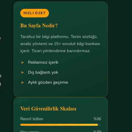
HIZLI ÖZET
Bu Sayfa Nedir?
Tarafsız bir bilgi platformu. Terim sözlüğü,
e
analiz yöntemi ve 15+ soruluk bilgi bankası
içerir. Ticari yönlendirme barındırmaz.
Reklamsız içerik
Dış bağlantı yok
u
Aylık gözden geçirme
ü
.
Veri Güvenilirlik Skalası
Resmî bülten
%96