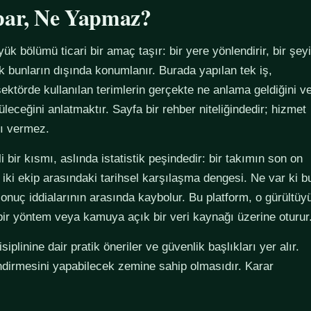
par, Ne Yapmaz?
yük bölümü ticari bir amaç taşır: bir yere yönlendirir, bir şeyi
ak bunların dışında konumlanır. Burada yapılan tek iş,
ektörde kullanılan terimlerin gerçekte ne anlama geldiğini v
züleceğini anlatmaktır. Sayfa bir rehber niteliğindedir; hizmet
tı vermez.
 bir kısmı, aslında istatistik peşindedir: bir takımın son on
 iki ekip arasındaki tarihsel karşılaşma dengesi. Ne var ki b
sonuç iddialarının arasında kaybolur. Bu platform, o gürültüy
 bir yöntem veya kamuya açık bir veri kaynağı üzerine oturur
plinine dair pratik öneriler ve güvenlik başlıkları yer alır.
ndirmesini yapabilecek zemine sahip olmasıdır. Karar