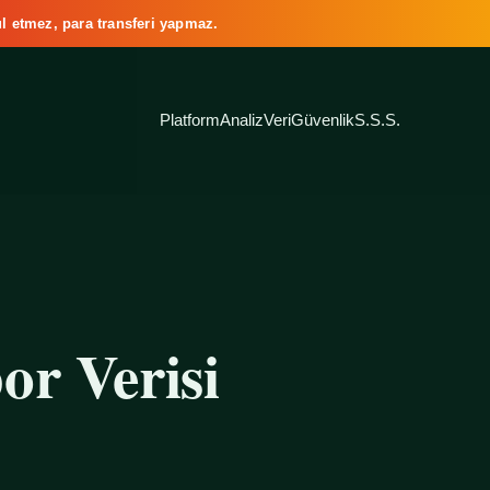
l etmez, para transferi yapmaz.
Platform
Analiz
Veri
Güvenlik
S.S.S.
or Verisi