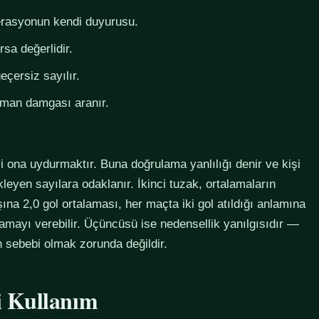
derasyonun kendi duyurusu.
rsa değerlidir.
eçersiz sayılır.
zaman damgası aranır.
i ona uydurmaktır. Buna doğrulama yanlılığı denir ve kişi
eyen sayılara odaklanır. İkinci tuzak, ortalamaların
na 2,0 gol ortalaması, her maçta iki gol atıldığı anlamına
lamayı verebilir. Üçüncüsü ise nedensellik yanılgısıdır —
in sebebi olmak zorunda değildir.
li Kullanım