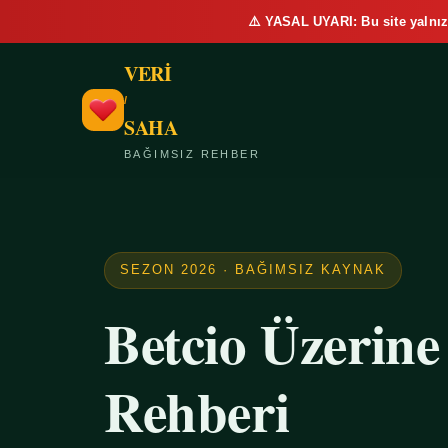
⚠️ YASAL UYARI: Bu site yalnız
VERİ
/
SAHA
BAĞIMSIZ REHBER
SEZON 2026 · BAĞIMSIZ KAYNAK
Betcio Üzerin
Rehberi