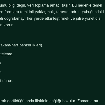
lümü bilgi değil, veri toplama amacı taşır. Bu nedenle temel
steyen formlara temkinli yaklaşmak, tarayıcı adres çubuğundaki
lı doğrulamayı her yerde etkinleştirmek ve şifre yöneticisi
n korur.
rakam-harf benzerlikleri).
rteleme.
n.
n.
i durun.
larak görüldüğü anda ilişkinin sağlığı bozulur. Zaman sınırı