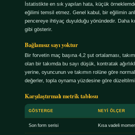
İstatistikte en sık yapılan hata, küçük örneklem
eğilimi temsil etmez. Genel kabul, bir eğilimin an
pencereye ihtiyaç duyulduğu yönündedir. Daha kı
gibi gösterir.
Bağlamsız sayı yoktur
Bir forvetin maç başına 4,2 şut ortalaması, tak
olan bir takımda bu sayı düşük, kontratak ağırlık
yerine, oyuncunun ve takımın rolüne göre normali
değerler, topla oynama yüzdesine göre düzeltilmiş
Karşılaştırmalı metrik tablosu
GÖSTERGE
NEYI ÖLÇER
Son form serisi
Kısa vadeli mome