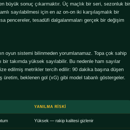
den büyük sonuç çıkarmaktır. Üç maçlık bir seri, sezonluk bi
lamlı sayılabilmesi için en az on-on iki karşılaşmalık bir
sa pencereler, tesadüfi dalgalanmaları gerçek bir değişim
ımın oyun sistemi bilinmeden yorumlanamaz. Topa çok sahip
lı bir takımda yüksek sayılabilir. Bu nedenle ham sayılar
ze edilmiş metrikler tercih edilir: 90 dakika başına düşen
 üretim, beklenen gol (xG) gibi model tabanlı göstergeler.
YANILMA RISKI
ntum
Yüksek — rakip kalitesi gizlenir