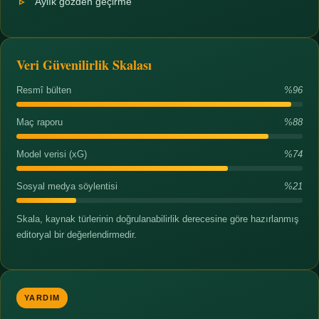
Aylık gözden geçirme
Veri Güvenilirlik Skalası
Resmî bülten
%96
Maç raporu
%88
Model verisi (xG)
%74
Sosyal medya söylentisi
%21
Skala, kaynak türlerinin doğrulanabilirlik derecesine göre hazırlanmış
editoryal bir değerlendirmedir.
YARDIM