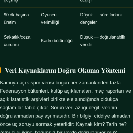
geçmiş
değişir
90 dk başına
Oyuncu
Düşük — süre farkını
üretim
verimliliği
dengeler
Sakatlık/ceza
Düşük — doğrulanabilir
Kadro bütünlüğü
durumu
veridir
Veri Kaynaklarını Doğru Okuma Yöntemi
Kamuya açık spor verisi bugün her zamankinden fazla.
Federasyon bültenleri, kulüp açıklamaları, maç raporları ve
açık istatistik arşivleri birlikte ele alındığında oldukça
sağlam bir tablo çıkar. Sorun veri azlığı değil, verinin
doğrulanmadan paylaşılmasıdır. Bir bilgiyi ciddiye almadan
önce üç soruyu sormak yeterlidir: Kaynak kim? Tarih ne?
Aynı bilgi ikinci bağımsız bir yerde doğrulanıyor mu?