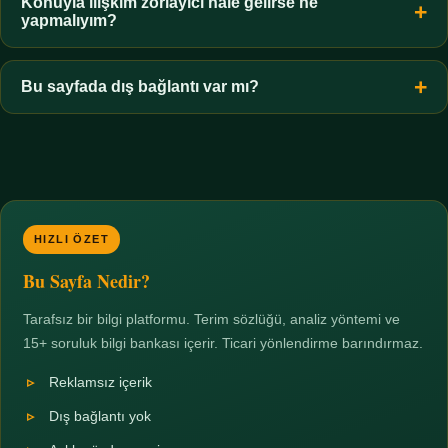
hiçbir koşulda uygun değildir. Sınır yasal olduğu kadar etik bir
Konuyla ilişkim zorlayıcı hale gelirse ne
yapmalıyım?
zorunluluktur.
Zaman sınırı koyun, harcadığınız süreyi ölçün ve gerekirse
profesyonel destek alın. Türkiye'de ücretsiz danışma hatları
Bu sayfada dış bağlantı var mı?
mevcuttur; yardım istemek güçlü bir adımdır.
Hayır. Tüm bağlantılar sayfa içi bölümlere yöneliktir; üçüncü
taraf ticari sayfalara hiçbir bağlantı verilmez.
HIZLI ÖZET
Bu Sayfa Nedir?
Tarafsız bir bilgi platformu. Terim sözlüğü, analiz yöntemi ve
15+ soruluk bilgi bankası içerir. Ticari yönlendirme barındırmaz.
Reklamsız içerik
Dış bağlantı yok