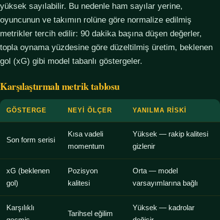
yüksek sayılabilir. Bu nedenle ham sayılar yerine,
oyuncunun ve takımın rolüne göre normalize edilmiş
metrikler tercih edilir: 90 dakika başına düşen değerler,
topla oynama yüzdesine göre düzeltilmiş üretim, beklenen
gol (xG) gibi model tabanlı göstergeler.
Karşılaştırmalı metrik tablosu
GÖSTERGE
NEYI ÖLÇER
YANILMA RISKI
Kısa vadeli
Yüksek — rakip kalitesi
Son form serisi
momentum
gizlenir
xG (beklenen
Pozisyon
Orta — model
gol)
kalitesi
varsayımlarına bağlı
Karşılıklı
Yüksek — kadrolar
Tarihsel eğilim