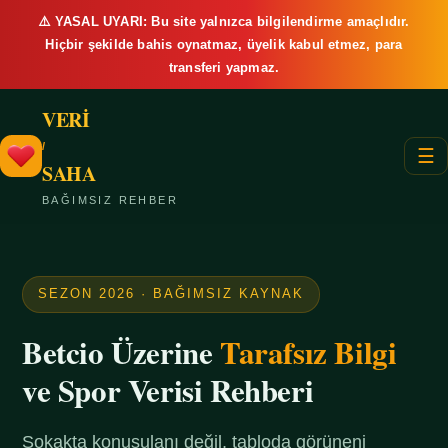
⚠️ YASAL UYARI: Bu site yalnızca bilgilendirme amaçlıdır.
Hiçbir şekilde bahis oynatmaz, üyelik kabul etmez, para
transferi yapmaz.
VERİ
/
☰
SAHA
BAĞIMSIZ REHBER
SEZON 2026 · BAĞIMSIZ KAYNAK
Betcio Üzerine
Tarafsız Bilgi
ve Spor Verisi Rehberi
Sokakta konuşulanı değil, tabloda görüneni