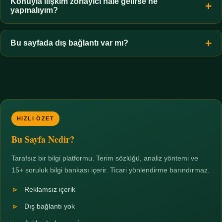
hiçbir koşulda uygun değildir. Sınır yasal olduğu kadar etik bir
Konuyla ilişkim zorlayıcı hale gelirse ne
yapmalıyım?
zorunluluktur.
Zaman sınırı koyun, harcadığınız süreyi ölçün ve gerekirse
profesyonel destek alın. Türkiye'de ücretsiz danışma hatları
Bu sayfada dış bağlantı var mı?
mevcuttur; yardım istemek güçlü bir adımdır.
Hayır. Tüm bağlantılar sayfa içi bölümlere yöneliktir; üçüncü
taraf ticari sayfalara hiçbir bağlantı verilmez.
HIZLI ÖZET
Bu Sayfa Nedir?
Tarafsız bir bilgi platformu. Terim sözlüğü, analiz yöntemi ve
15+ soruluk bilgi bankası içerir. Ticari yönlendirme barındırmaz.
Reklamsız içerik
Dış bağlantı yok