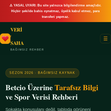
⚠️ YASAL UYARI: Bu site yalnızca bilgilendirme amaçlıdır.
Hiçbir şekilde bahis oynatmaz, üyelik kabul etmez, para
transferi yapmaz.
VERİ
/
☰
SAHA
BAĞIMSIZ REHBER
SEZON 2026 · BAĞIMSIZ KAYNAK
Betcio Üzerine
Tarafsız Bilgi
ve Spor Verisi Rehberi
Sokakta konuşulanı değil, tabloda görüneni