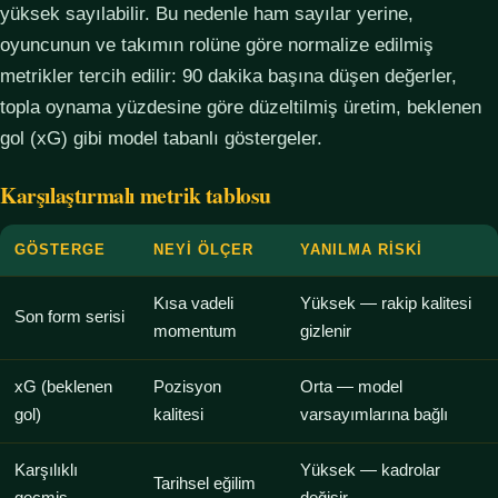
yüksek sayılabilir. Bu nedenle ham sayılar yerine,
oyuncunun ve takımın rolüne göre normalize edilmiş
metrikler tercih edilir: 90 dakika başına düşen değerler,
topla oynama yüzdesine göre düzeltilmiş üretim, beklenen
gol (xG) gibi model tabanlı göstergeler.
Karşılaştırmalı metrik tablosu
GÖSTERGE
NEYI ÖLÇER
YANILMA RISKI
Kısa vadeli
Yüksek — rakip kalitesi
Son form serisi
momentum
gizlenir
xG (beklenen
Pozisyon
Orta — model
gol)
kalitesi
varsayımlarına bağlı
Karşılıklı
Yüksek — kadrolar
Tarihsel eğilim