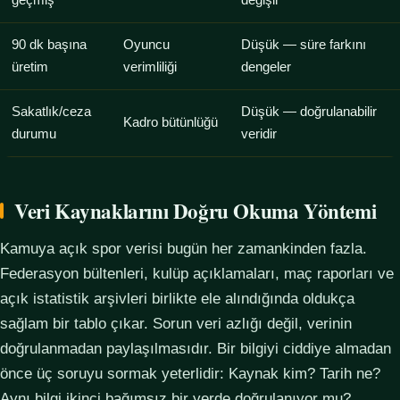
geçmiş
değişir
90 dk başına
Oyuncu
Düşük — süre farkını
üretim
verimliliği
dengeler
Sakatlık/ceza
Düşük — doğrulanabilir
Kadro bütünlüğü
durumu
veridir
Veri Kaynaklarını Doğru Okuma Yöntemi
Kamuya açık spor verisi bugün her zamankinden fazla.
Federasyon bültenleri, kulüp açıklamaları, maç raporları ve
açık istatistik arşivleri birlikte ele alındığında oldukça
sağlam bir tablo çıkar. Sorun veri azlığı değil, verinin
doğrulanmadan paylaşılmasıdır. Bir bilgiyi ciddiye almadan
önce üç soruyu sormak yeterlidir: Kaynak kim? Tarih ne?
Aynı bilgi ikinci bağımsız bir yerde doğrulanıyor mu?