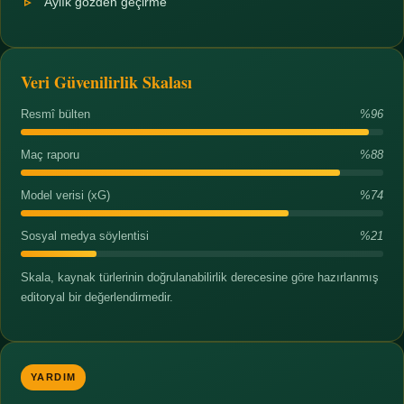
Aylık gözden geçirme
Veri Güvenilirlik Skalası
Resmî bülten
%96
Maç raporu
%88
Model verisi (xG)
%74
Sosyal medya söylentisi
%21
Skala, kaynak türlerinin doğrulanabilirlik derecesine göre hazırlanmış
editoryal bir değerlendirmedir.
YARDIM