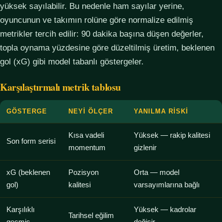
yüksek sayılabilir. Bu nedenle ham sayılar yerine,
oyuncunun ve takımın rolüne göre normalize edilmiş
metrikler tercih edilir: 90 dakika başına düşen değerler,
topla oynama yüzdesine göre düzeltilmiş üretim, beklenen
gol (xG) gibi model tabanlı göstergeler.
Karşılaştırmalı metrik tablosu
GÖSTERGE
NEYI ÖLÇER
YANILMA RISKI
Kısa vadeli
Yüksek — rakip kalitesi
Son form serisi
momentum
gizlenir
xG (beklenen
Pozisyon
Orta — model
gol)
kalitesi
varsayımlarına bağlı
Karşılıklı
Yüksek — kadrolar
Tarihsel eğilim