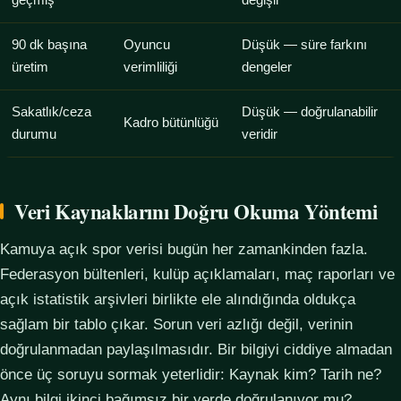
geçmiş
değişir
90 dk başına
Oyuncu
Düşük — süre farkını
üretim
verimliliği
dengeler
Sakatlık/ceza
Düşük — doğrulanabilir
Kadro bütünlüğü
durumu
veridir
Veri Kaynaklarını Doğru Okuma Yöntemi
Kamuya açık spor verisi bugün her zamankinden fazla.
Federasyon bültenleri, kulüp açıklamaları, maç raporları ve
açık istatistik arşivleri birlikte ele alındığında oldukça
sağlam bir tablo çıkar. Sorun veri azlığı değil, verinin
doğrulanmadan paylaşılmasıdır. Bir bilgiyi ciddiye almadan
önce üç soruyu sormak yeterlidir: Kaynak kim? Tarih ne?
Aynı bilgi ikinci bağımsız bir yerde doğrulanıyor mu?