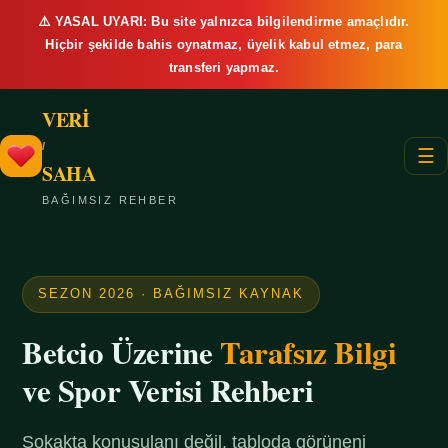
⚠️ YASAL UYARI: Bu site yalnızca bilgilendirme amaçlıdır.
Hiçbir şekilde bahis oynatmaz, üyelik kabul etmez, para
transferi yapmaz.
VERİ
/
☰
SAHA
BAĞIMSIZ REHBER
SEZON 2026 · BAĞIMSIZ KAYNAK
Betcio Üzerine
Tarafsız Bilgi
ve Spor Verisi Rehberi
Sokakta konuşulanı değil, tabloda görüneni