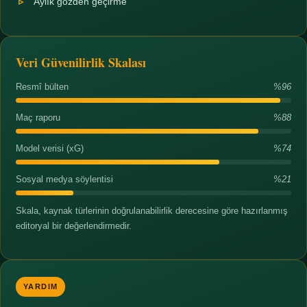
Aylık gözden geçirme
Veri Güvenilirlik Skalası
Resmî bülten
%96
Maç raporu
%88
Model verisi (xG)
%74
Sosyal medya söylentisi
%21
Skala, kaynak türlerinin doğrulanabilirlik derecesine göre hazırlanmış
editoryal bir değerlendirmedir.
YARDIM