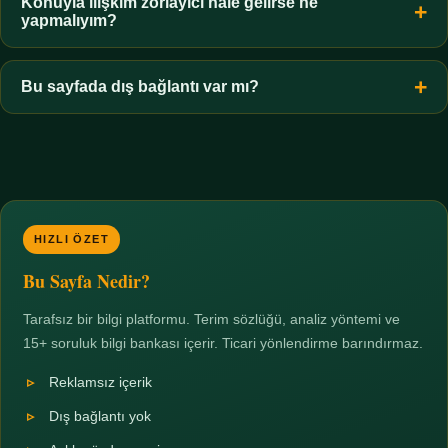
hiçbir koşulda uygun değildir. Sınır yasal olduğu kadar etik bir
Konuyla ilişkim zorlayıcı hale gelirse ne
yapmalıyım?
zorunluluktur.
Zaman sınırı koyun, harcadığınız süreyi ölçün ve gerekirse
profesyonel destek alın. Türkiye'de ücretsiz danışma hatları
Bu sayfada dış bağlantı var mı?
mevcuttur; yardım istemek güçlü bir adımdır.
Hayır. Tüm bağlantılar sayfa içi bölümlere yöneliktir; üçüncü
taraf ticari sayfalara hiçbir bağlantı verilmez.
HIZLI ÖZET
Bu Sayfa Nedir?
Tarafsız bir bilgi platformu. Terim sözlüğü, analiz yöntemi ve
15+ soruluk bilgi bankası içerir. Ticari yönlendirme barındırmaz.
Reklamsız içerik
Dış bağlantı yok