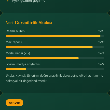
Aylık gözden geçirme
Veri Güvenilirlik Skalası
Resmî bülten
%96
Maç raporu
%88
Model verisi (xG)
%74
Sosyal medya söylentisi
%21
Skala, kaynak türlerinin doğrulanabilirlik derecesine göre hazırlanmış
editoryal bir değerlendirmedir.
YARDIM