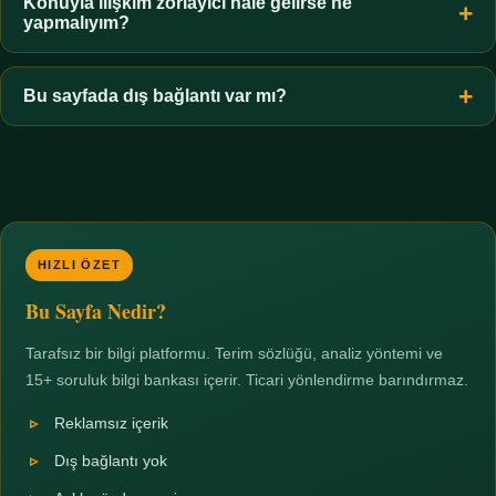
hiçbir koşulda uygun değildir. Sınır yasal olduğu kadar etik bir
Konuyla ilişkim zorlayıcı hale gelirse ne
yapmalıyım?
zorunluluktur.
Zaman sınırı koyun, harcadığınız süreyi ölçün ve gerekirse
profesyonel destek alın. Türkiye'de ücretsiz danışma hatları
Bu sayfada dış bağlantı var mı?
mevcuttur; yardım istemek güçlü bir adımdır.
Hayır. Tüm bağlantılar sayfa içi bölümlere yöneliktir; üçüncü
taraf ticari sayfalara hiçbir bağlantı verilmez.
HIZLI ÖZET
Bu Sayfa Nedir?
Tarafsız bir bilgi platformu. Terim sözlüğü, analiz yöntemi ve
15+ soruluk bilgi bankası içerir. Ticari yönlendirme barındırmaz.
Reklamsız içerik
Dış bağlantı yok