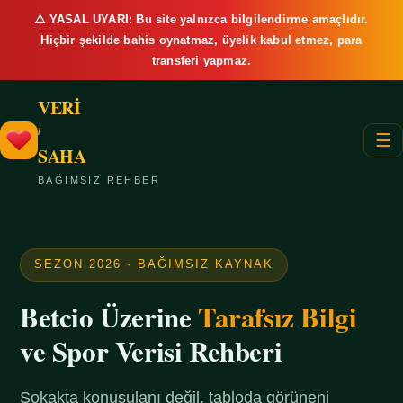
⚠️ YASAL UYARI: Bu site yalnızca bilgilendirme amaçlıdır.
Hiçbir şekilde bahis oynatmaz, üyelik kabul etmez, para
transferi yapmaz.
VERİ
/
☰
SAHA
BAĞIMSIZ REHBER
SEZON 2026 · BAĞIMSIZ KAYNAK
Betcio Üzerine
Tarafsız Bilgi
ve Spor Verisi Rehberi
Sokakta konuşulanı değil, tabloda görüneni