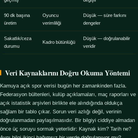
geçmiş
değişir
90 dk başına
Oyuncu
Düşük — süre farkını
üretim
verimliliği
dengeler
Sakatlık/ceza
Düşük — doğrulanabilir
Kadro bütünlüğü
durumu
veridir
Veri Kaynaklarını Doğru Okuma Yöntemi
Kamuya açık spor verisi bugün her zamankinden fazla.
Federasyon bültenleri, kulüp açıklamaları, maç raporları ve
açık istatistik arşivleri birlikte ele alındığında oldukça
sağlam bir tablo çıkar. Sorun veri azlığı değil, verinin
doğrulanmadan paylaşılmasıdır. Bir bilgiyi ciddiye almadan
önce üç soruyu sormak yeterlidir: Kaynak kim? Tarih ne?
Aynı bilgi ikinci bağımsız bir yerde doğrulanıyor mu?