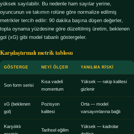
yüksek sayılabilir. Bu nedenle ham sayılar yerine,
oyuncunun ve takımın rolüne göre normalize edilmiş
metrikler tercih edilir: 90 dakika başına düşen değerler,
topla oynama yüzdesine göre düzeltilmiş üretim, beklenen
gol (xG) gibi model tabanlı göstergeler.
Karşılaştırmalı metrik tablosu
GÖSTERGE
NEYI ÖLÇER
YANILMA RISKI
Kısa vadeli
Yüksek — rakip kalitesi
Son form serisi
momentum
gizlenir
xG (beklenen
Pozisyon
Orta — model
gol)
kalitesi
varsayımlarına bağlı
Karşılıklı
Yüksek — kadrolar
Tarihsel eğilim