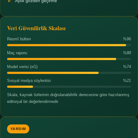
Aylık gözden geçirme
Veri Güvenilirlik Skalası
Resmî bülten
%96
Maç raporu
%88
Model verisi (xG)
%74
Sosyal medya söylentisi
%21
Skala, kaynak türlerinin doğrulanabilirlik derecesine göre hazırlanmış
editoryal bir değerlendirmedir.
YARDIM