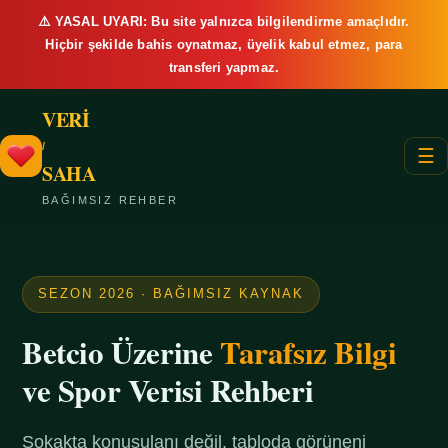
⚠️ YASAL UYARI: Bu site yalnızca bilgilendirme amaçlıdır.
Hiçbir şekilde bahis oynatmaz, üyelik kabul etmez, para
transferi yapmaz.
VERİ
/
☰
SAHA
BAĞIMSIZ REHBER
SEZON 2026 · BAĞIMSIZ KAYNAK
Betcio Üzerine
Tarafsız Bilgi
ve Spor Verisi Rehberi
Sokakta konuşulanı değil, tabloda görüneni