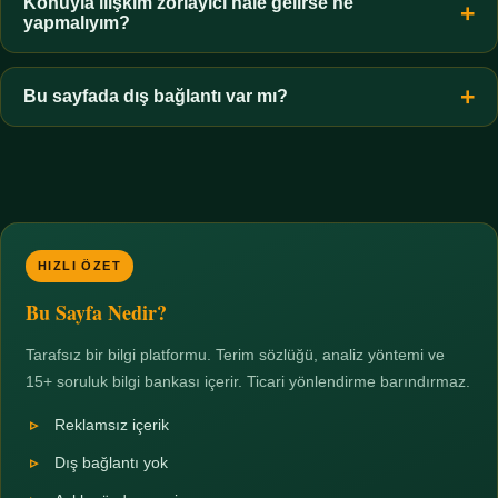
hiçbir koşulda uygun değildir. Sınır yasal olduğu kadar etik bir
Konuyla ilişkim zorlayıcı hale gelirse ne
yapmalıyım?
zorunluluktur.
Zaman sınırı koyun, harcadığınız süreyi ölçün ve gerekirse
profesyonel destek alın. Türkiye'de ücretsiz danışma hatları
Bu sayfada dış bağlantı var mı?
mevcuttur; yardım istemek güçlü bir adımdır.
Hayır. Tüm bağlantılar sayfa içi bölümlere yöneliktir; üçüncü
taraf ticari sayfalara hiçbir bağlantı verilmez.
HIZLI ÖZET
Bu Sayfa Nedir?
Tarafsız bir bilgi platformu. Terim sözlüğü, analiz yöntemi ve
15+ soruluk bilgi bankası içerir. Ticari yönlendirme barındırmaz.
Reklamsız içerik
Dış bağlantı yok