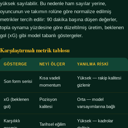
yüksek sayılabilir. Bu nedenle ham sayılar yerine,
oyuncunun ve takımın rolüne göre normalize edilmiş
metrikler tercih edilir: 90 dakika başına düşen değerler,
topla oynama yüzdesine göre düzeltilmiş üretim, beklenen
gol (xG) gibi model tabanlı göstergeler.
Karşılaştırmalı metrik tablosu
GÖSTERGE
NEYI ÖLÇER
YANILMA RISKI
Kısa vadeli
Yüksek — rakip kalitesi
Son form serisi
momentum
gizlenir
xG (beklenen
Pozisyon
Orta — model
gol)
kalitesi
varsayımlarına bağlı
Karşılıklı
Yüksek — kadrolar
Tarihsel eğilim