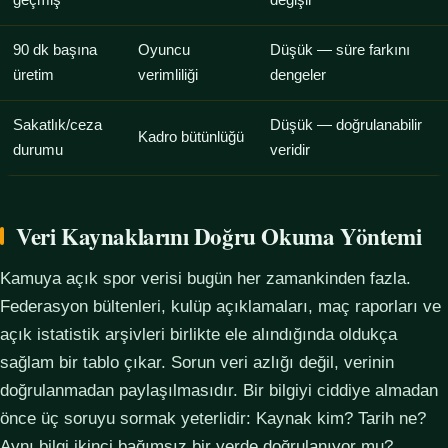
geçmiş
değişir
90 dk başına
Oyuncu
Düşük — süre farkını
üretim
verimliliği
dengeler
Sakatlık/ceza
Düşük — doğrulanabilir
Kadro bütünlüğü
durumu
veridir
Veri Kaynaklarını Doğru Okuma Yöntemi
Kamuya açık spor verisi bugün her zamankinden fazla.
Federasyon bültenleri, kulüp açıklamaları, maç raporları ve
açık istatistik arşivleri birlikte ele alındığında oldukça
sağlam bir tablo çıkar. Sorun veri azlığı değil, verinin
doğrulanmadan paylaşılmasıdır. Bir bilgiyi ciddiye almadan
önce üç soruyu sormak yeterlidir: Kaynak kim? Tarih ne?
Aynı bilgi ikinci bağımsız bir yerde doğrulanıyor mu?