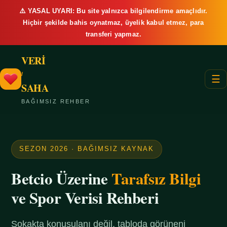
⚠️ YASAL UYARI: Bu site yalnızca bilgilendirme amaçlıdır.
Hiçbir şekilde bahis oynatmaz, üyelik kabul etmez, para
transferi yapmaz.
VERİ
/
☰
SAHA
BAĞIMSIZ REHBER
SEZON 2026 · BAĞIMSIZ KAYNAK
Betcio Üzerine
Tarafsız Bilgi
ve Spor Verisi Rehberi
Sokakta konuşulanı değil, tabloda görüneni