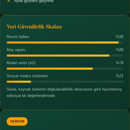
Aylık gözden geçirme
Veri Güvenilirlik Skalası
Resmî bülten
%96
Maç raporu
%88
Model verisi (xG)
%74
Sosyal medya söylentisi
%21
Skala, kaynak türlerinin doğrulanabilirlik derecesine göre hazırlanmış
editoryal bir değerlendirmedir.
YARDIM