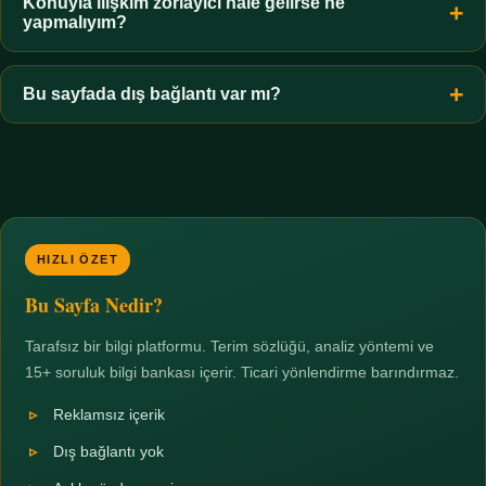
hiçbir koşulda uygun değildir. Sınır yasal olduğu kadar etik bir
Konuyla ilişkim zorlayıcı hale gelirse ne
yapmalıyım?
zorunluluktur.
Zaman sınırı koyun, harcadığınız süreyi ölçün ve gerekirse
profesyonel destek alın. Türkiye'de ücretsiz danışma hatları
Bu sayfada dış bağlantı var mı?
mevcuttur; yardım istemek güçlü bir adımdır.
Hayır. Tüm bağlantılar sayfa içi bölümlere yöneliktir; üçüncü
taraf ticari sayfalara hiçbir bağlantı verilmez.
HIZLI ÖZET
Bu Sayfa Nedir?
Tarafsız bir bilgi platformu. Terim sözlüğü, analiz yöntemi ve
15+ soruluk bilgi bankası içerir. Ticari yönlendirme barındırmaz.
Reklamsız içerik
Dış bağlantı yok