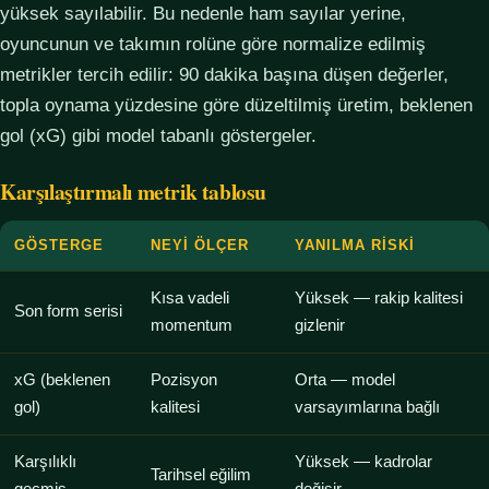
yüksek sayılabilir. Bu nedenle ham sayılar yerine,
oyuncunun ve takımın rolüne göre normalize edilmiş
metrikler tercih edilir: 90 dakika başına düşen değerler,
topla oynama yüzdesine göre düzeltilmiş üretim, beklenen
gol (xG) gibi model tabanlı göstergeler.
Karşılaştırmalı metrik tablosu
GÖSTERGE
NEYI ÖLÇER
YANILMA RISKI
Kısa vadeli
Yüksek — rakip kalitesi
Son form serisi
momentum
gizlenir
xG (beklenen
Pozisyon
Orta — model
gol)
kalitesi
varsayımlarına bağlı
Karşılıklı
Yüksek — kadrolar
Tarihsel eğilim