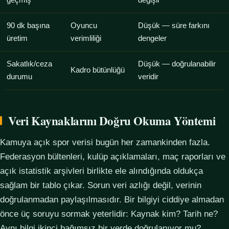
geçmiş
değişir
90 dk başına
Oyuncu
Düşük — süre farkını
üretim
verimliliği
dengeler
Sakatlık/ceza
Düşük — doğrulanabilir
Kadro bütünlüğü
durumu
veridir
Veri Kaynaklarını Doğru Okuma Yöntemi
Kamuya açık spor verisi bugün her zamankinden fazla.
Federasyon bültenleri, kulüp açıklamaları, maç raporları ve
açık istatistik arşivleri birlikte ele alındığında oldukça
sağlam bir tablo çıkar. Sorun veri azlığı değil, verinin
doğrulanmadan paylaşılmasıdır. Bir bilgiyi ciddiye almadan
önce üç soruyu sormak yeterlidir: Kaynak kim? Tarih ne?
Aynı bilgi ikinci bağımsız bir yerde doğrulanıyor mu?