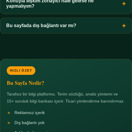
hiçbir koşulda uygun değildir. Sınır yasal olduğu kadar etik bir
Konuyla ilişkim zorlayıcı hale gelirse ne
yapmalıyım?
zorunluluktur.
Zaman sınırı koyun, harcadığınız süreyi ölçün ve gerekirse
profesyonel destek alın. Türkiye'de ücretsiz danışma hatları
Bu sayfada dış bağlantı var mı?
mevcuttur; yardım istemek güçlü bir adımdır.
Hayır. Tüm bağlantılar sayfa içi bölümlere yöneliktir; üçüncü
taraf ticari sayfalara hiçbir bağlantı verilmez.
HIZLI ÖZET
Bu Sayfa Nedir?
Tarafsız bir bilgi platformu. Terim sözlüğü, analiz yöntemi ve
15+ soruluk bilgi bankası içerir. Ticari yönlendirme barındırmaz.
Reklamsız içerik
Dış bağlantı yok