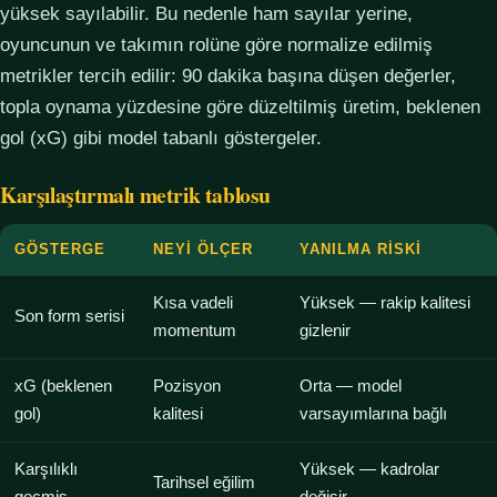
yüksek sayılabilir. Bu nedenle ham sayılar yerine,
oyuncunun ve takımın rolüne göre normalize edilmiş
metrikler tercih edilir: 90 dakika başına düşen değerler,
topla oynama yüzdesine göre düzeltilmiş üretim, beklenen
gol (xG) gibi model tabanlı göstergeler.
Karşılaştırmalı metrik tablosu
GÖSTERGE
NEYI ÖLÇER
YANILMA RISKI
Kısa vadeli
Yüksek — rakip kalitesi
Son form serisi
momentum
gizlenir
xG (beklenen
Pozisyon
Orta — model
gol)
kalitesi
varsayımlarına bağlı
Karşılıklı
Yüksek — kadrolar
Tarihsel eğilim