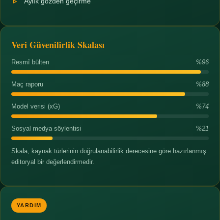
Aylık gözden geçirme
Veri Güvenilirlik Skalası
Resmî bülten
%96
Maç raporu
%88
Model verisi (xG)
%74
Sosyal medya söylentisi
%21
Skala, kaynak türlerinin doğrulanabilirlik derecesine göre hazırlanmış
editoryal bir değerlendirmedir.
YARDIM