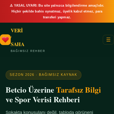
⚠️ YASAL UYARI: Bu site yalnızca bilgilendirme amaçlıdır.
Hiçbir şekilde bahis oynatmaz, üyelik kabul etmez, para
transferi yapmaz.
VERİ
/
☰
SAHA
BAĞIMSIZ REHBER
SEZON 2026 · BAĞIMSIZ KAYNAK
Betcio Üzerine
Tarafsız Bilgi
ve Spor Verisi Rehberi
Sokakta konuşulanı değil, tabloda görüneni