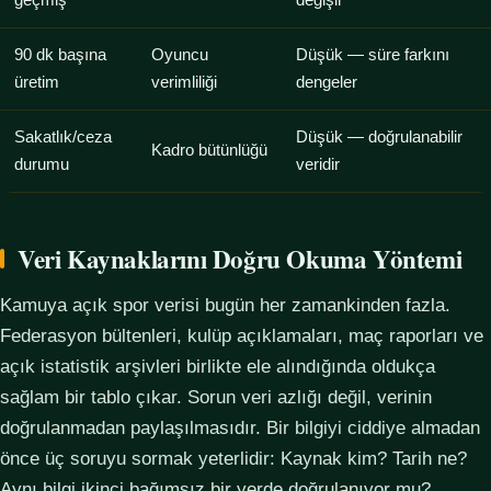
geçmiş
değişir
90 dk başına
Oyuncu
Düşük — süre farkını
üretim
verimliliği
dengeler
Sakatlık/ceza
Düşük — doğrulanabilir
Kadro bütünlüğü
durumu
veridir
Veri Kaynaklarını Doğru Okuma Yöntemi
Kamuya açık spor verisi bugün her zamankinden fazla.
Federasyon bültenleri, kulüp açıklamaları, maç raporları ve
açık istatistik arşivleri birlikte ele alındığında oldukça
sağlam bir tablo çıkar. Sorun veri azlığı değil, verinin
doğrulanmadan paylaşılmasıdır. Bir bilgiyi ciddiye almadan
önce üç soruyu sormak yeterlidir: Kaynak kim? Tarih ne?
Aynı bilgi ikinci bağımsız bir yerde doğrulanıyor mu?