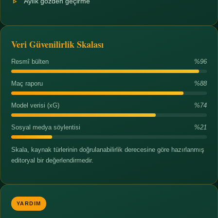
Aylık gözden geçirme
Veri Güvenilirlik Skalası
Resmî bülten
%96
Maç raporu
%88
Model verisi (xG)
%74
Sosyal medya söylentisi
%21
Skala, kaynak türlerinin doğrulanabilirlik derecesine göre hazırlanmış
editoryal bir değerlendirmedir.
YARDIM