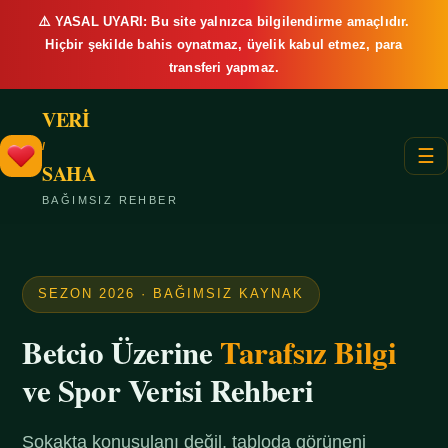
⚠️ YASAL UYARI: Bu site yalnızca bilgilendirme amaçlıdır.
Hiçbir şekilde bahis oynatmaz, üyelik kabul etmez, para
transferi yapmaz.
VERİ
/
☰
SAHA
BAĞIMSIZ REHBER
SEZON 2026 · BAĞIMSIZ KAYNAK
Betcio Üzerine
Tarafsız Bilgi
ve Spor Verisi Rehberi
Sokakta konuşulanı değil, tabloda görüneni