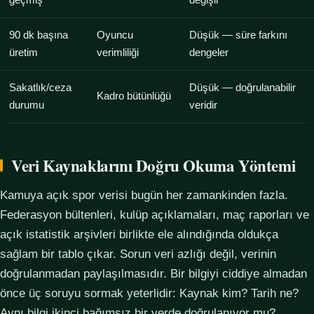
geçmiş
değişir
90 dk başına
Oyuncu
Düşük — süre farkını
üretim
verimliliği
dengeler
Sakatlık/ceza
Düşük — doğrulanabilir
Kadro bütünlüğü
durumu
veridir
Veri Kaynaklarını Doğru Okuma Yöntemi
Kamuya açık spor verisi bugün her zamankinden fazla.
Federasyon bültenleri, kulüp açıklamaları, maç raporları ve
açık istatistik arşivleri birlikte ele alındığında oldukça
sağlam bir tablo çıkar. Sorun veri azlığı değil, verinin
doğrulanmadan paylaşılmasıdır. Bir bilgiyi ciddiye almadan
önce üç soruyu sormak yeterlidir: Kaynak kim? Tarih ne?
Aynı bilgi ikinci bağımsız bir yerde doğrulanıyor mu?