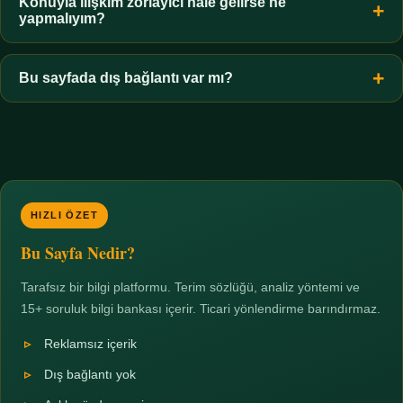
hiçbir koşulda uygun değildir. Sınır yasal olduğu kadar etik bir
Konuyla ilişkim zorlayıcı hale gelirse ne
yapmalıyım?
zorunluluktur.
Zaman sınırı koyun, harcadığınız süreyi ölçün ve gerekirse
profesyonel destek alın. Türkiye'de ücretsiz danışma hatları
Bu sayfada dış bağlantı var mı?
mevcuttur; yardım istemek güçlü bir adımdır.
Hayır. Tüm bağlantılar sayfa içi bölümlere yöneliktir; üçüncü
taraf ticari sayfalara hiçbir bağlantı verilmez.
HIZLI ÖZET
Bu Sayfa Nedir?
Tarafsız bir bilgi platformu. Terim sözlüğü, analiz yöntemi ve
15+ soruluk bilgi bankası içerir. Ticari yönlendirme barındırmaz.
Reklamsız içerik
Dış bağlantı yok