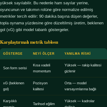
yüksek sayılabilir. Bu nedenle ham sayılar yerine,
oyuncunun ve takımın rolüne göre normalize edilmiş
metrikler tercih edilir: 90 dakika başına düşen değerler,
topla oynama yüzdesine göre düzeltilmiş üretim, beklenen
gol (xG) gibi model tabanlı göstergeler.
Karşılaştırmalı metrik tablosu
GÖSTERGE
NEYI ÖLÇER
YANILMA RISKI
Kısa vadeli
Yüksek — rakip kalitesi
Son form serisi
momentum
gizlenir
xG (beklenen
Pozisyon
Orta — model
gol)
kalitesi
varsayımlarına bağlı
Karşılıklı
Yüksek — kadrolar
Tarihsel eğilim