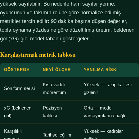
yüksek sayılabilir. Bu nedenle ham sayılar yerine,
oyuncunun ve takımın rolüne göre normalize edilmiş
metrikler tercih edilir: 90 dakika başına düşen değerler,
topla oynama yüzdesine göre düzeltilmiş üretim, beklenen
gol (xG) gibi model tabanlı göstergeler.
Karşılaştırmalı metrik tablosu
GÖSTERGE
NEYI ÖLÇER
YANILMA RISKI
Kısa vadeli
Yüksek — rakip kalitesi
Son form serisi
momentum
gizlenir
xG (beklenen
Pozisyon
Orta — model
gol)
kalitesi
varsayımlarına bağlı
Karşılıklı
Yüksek — kadrolar
Tarihsel eğilim