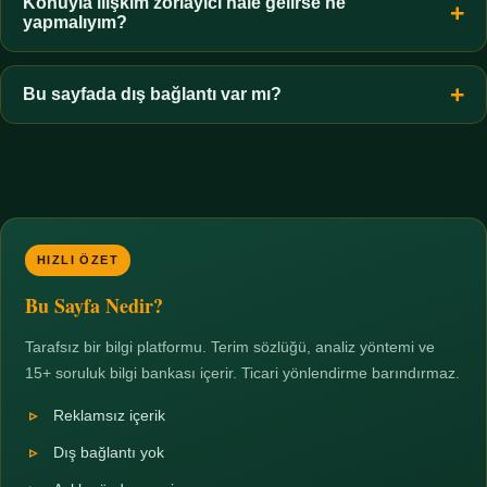
hiçbir koşulda uygun değildir. Sınır yasal olduğu kadar etik bir
Konuyla ilişkim zorlayıcı hale gelirse ne
yapmalıyım?
zorunluluktur.
Zaman sınırı koyun, harcadığınız süreyi ölçün ve gerekirse
profesyonel destek alın. Türkiye'de ücretsiz danışma hatları
Bu sayfada dış bağlantı var mı?
mevcuttur; yardım istemek güçlü bir adımdır.
Hayır. Tüm bağlantılar sayfa içi bölümlere yöneliktir; üçüncü
taraf ticari sayfalara hiçbir bağlantı verilmez.
HIZLI ÖZET
Bu Sayfa Nedir?
Tarafsız bir bilgi platformu. Terim sözlüğü, analiz yöntemi ve
15+ soruluk bilgi bankası içerir. Ticari yönlendirme barındırmaz.
Reklamsız içerik
Dış bağlantı yok