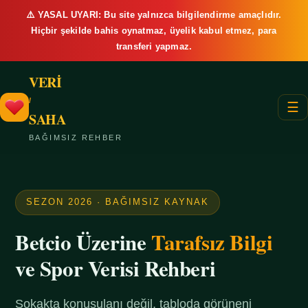
⚠️ YASAL UYARI: Bu site yalnızca bilgilendirme amaçlıdır.
Hiçbir şekilde bahis oynatmaz, üyelik kabul etmez, para
transferi yapmaz.
VERİ
/
☰
SAHA
BAĞIMSIZ REHBER
SEZON 2026 · BAĞIMSIZ KAYNAK
Betcio Üzerine
Tarafsız Bilgi
ve Spor Verisi Rehberi
Sokakta konuşulanı değil, tabloda görüneni