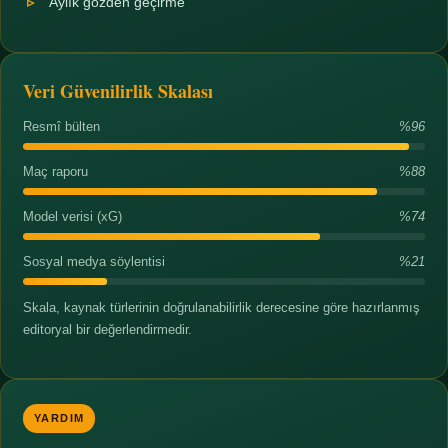
Aylık gözden geçirme
Veri Güvenilirlik Skalası
Resmî bülten
%96
Maç raporu
%88
Model verisi (xG)
%74
Sosyal medya söylentisi
%21
Skala, kaynak türlerinin doğrulanabilirlik derecesine göre hazırlanmış
editoryal bir değerlendirmedir.
YARDIM