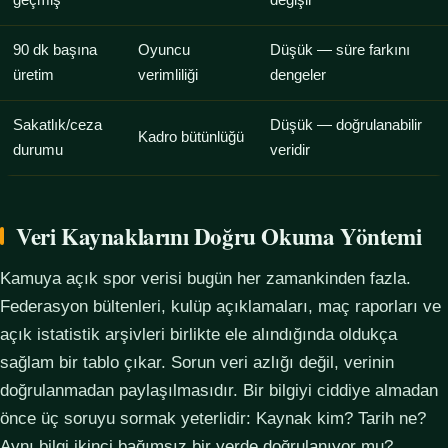
geçmiş
değişir
90 dk başına
Oyuncu
Düşük — süre farkını
üretim
verimliliği
dengeler
Sakatlık/ceza
Düşük — doğrulanabilir
Kadro bütünlüğü
durumu
veridir
Veri Kaynaklarını Doğru Okuma Yöntemi
Kamuya açık spor verisi bugün her zamankinden fazla.
Federasyon bültenleri, kulüp açıklamaları, maç raporları ve
açık istatistik arşivleri birlikte ele alındığında oldukça
sağlam bir tablo çıkar. Sorun veri azlığı değil, verinin
doğrulanmadan paylaşılmasıdır. Bir bilgiyi ciddiye almadan
önce üç soruyu sormak yeterlidir: Kaynak kim? Tarih ne?
Aynı bilgi ikinci bağımsız bir yerde doğrulanıyor mu?