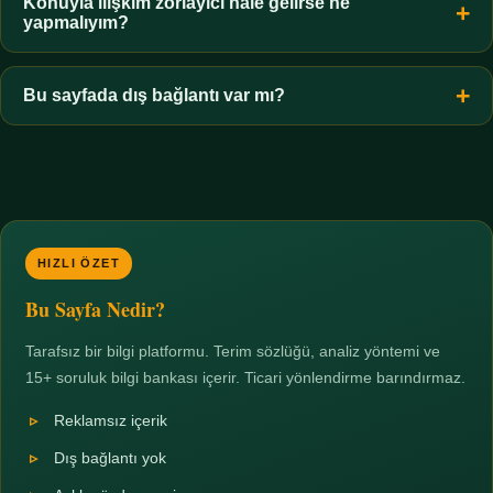
hiçbir koşulda uygun değildir. Sınır yasal olduğu kadar etik bir
Konuyla ilişkim zorlayıcı hale gelirse ne
yapmalıyım?
zorunluluktur.
Zaman sınırı koyun, harcadığınız süreyi ölçün ve gerekirse
profesyonel destek alın. Türkiye'de ücretsiz danışma hatları
Bu sayfada dış bağlantı var mı?
mevcuttur; yardım istemek güçlü bir adımdır.
Hayır. Tüm bağlantılar sayfa içi bölümlere yöneliktir; üçüncü
taraf ticari sayfalara hiçbir bağlantı verilmez.
HIZLI ÖZET
Bu Sayfa Nedir?
Tarafsız bir bilgi platformu. Terim sözlüğü, analiz yöntemi ve
15+ soruluk bilgi bankası içerir. Ticari yönlendirme barındırmaz.
Reklamsız içerik
Dış bağlantı yok