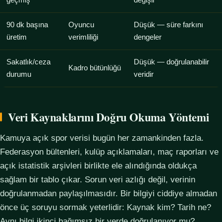
geçmiş
değişir
90 dk başına
Oyuncu
Düşük — süre farkını
üretim
verimliliği
dengeler
Sakatlık/ceza
Düşük — doğrulanabilir
Kadro bütünlüğü
durumu
veridir
Veri Kaynaklarını Doğru Okuma Yöntemi
Kamuya açık spor verisi bugün her zamankinden fazla.
Federasyon bültenleri, kulüp açıklamaları, maç raporları ve
açık istatistik arşivleri birlikte ele alındığında oldukça
sağlam bir tablo çıkar. Sorun veri azlığı değil, verinin
doğrulanmadan paylaşılmasıdır. Bir bilgiyi ciddiye almadan
önce üç soruyu sormak yeterlidir: Kaynak kim? Tarih ne?
Aynı bilgi ikinci bağımsız bir yerde doğrulanıyor mu?