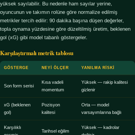
yüksek sayılabilir. Bu nedenle ham sayılar yerine,
oyuncunun ve takımın rolüne göre normalize edilmiş
metrikler tercih edilir: 90 dakika başına düşen değerler,
topla oynama yüzdesine göre düzeltilmiş üretim, beklenen
gol (xG) gibi model tabanlı göstergeler.
Karşılaştırmalı metrik tablosu
GÖSTERGE
NEYI ÖLÇER
YANILMA RISKI
Kısa vadeli
Yüksek — rakip kalitesi
Son form serisi
momentum
gizlenir
xG (beklenen
Pozisyon
Orta — model
gol)
kalitesi
varsayımlarına bağlı
Karşılıklı
Yüksek — kadrolar
Tarihsel eğilim