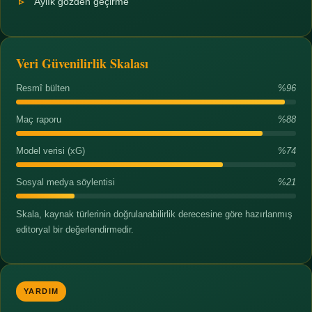
Aylık gözden geçirme
Veri Güvenilirlik Skalası
Resmî bülten
%96
Maç raporu
%88
Model verisi (xG)
%74
Sosyal medya söylentisi
%21
Skala, kaynak türlerinin doğrulanabilirlik derecesine göre hazırlanmış
editoryal bir değerlendirmedir.
YARDIM