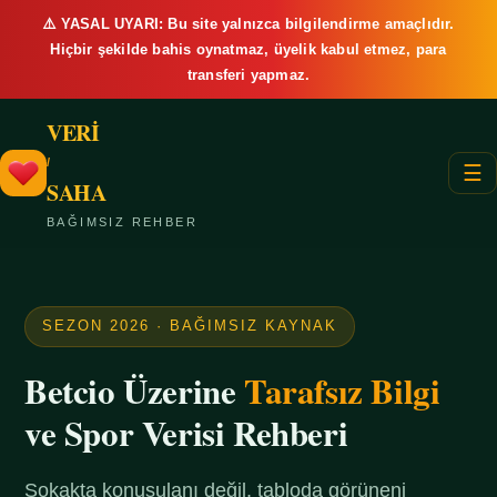
⚠️ YASAL UYARI: Bu site yalnızca bilgilendirme amaçlıdır.
Hiçbir şekilde bahis oynatmaz, üyelik kabul etmez, para
transferi yapmaz.
VERİ
/
☰
SAHA
BAĞIMSIZ REHBER
SEZON 2026 · BAĞIMSIZ KAYNAK
Betcio Üzerine
Tarafsız Bilgi
ve Spor Verisi Rehberi
Sokakta konuşulanı değil, tabloda görüneni