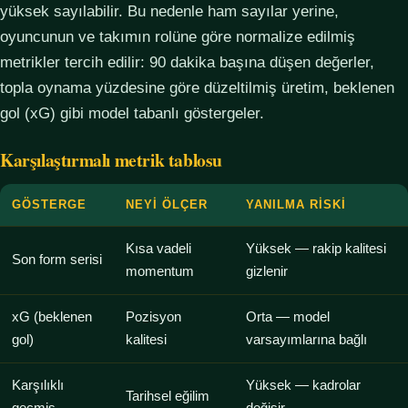
yüksek sayılabilir. Bu nedenle ham sayılar yerine,
oyuncunun ve takımın rolüne göre normalize edilmiş
metrikler tercih edilir: 90 dakika başına düşen değerler,
topla oynama yüzdesine göre düzeltilmiş üretim, beklenen
gol (xG) gibi model tabanlı göstergeler.
Karşılaştırmalı metrik tablosu
GÖSTERGE
NEYI ÖLÇER
YANILMA RISKI
Kısa vadeli
Yüksek — rakip kalitesi
Son form serisi
momentum
gizlenir
xG (beklenen
Pozisyon
Orta — model
gol)
kalitesi
varsayımlarına bağlı
Karşılıklı
Yüksek — kadrolar
Tarihsel eğilim