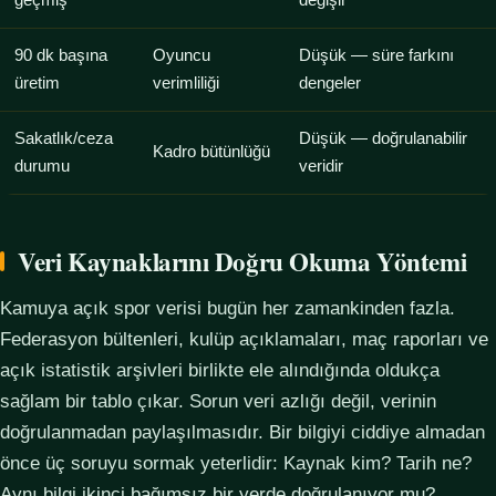
geçmiş
değişir
90 dk başına
Oyuncu
Düşük — süre farkını
üretim
verimliliği
dengeler
Sakatlık/ceza
Düşük — doğrulanabilir
Kadro bütünlüğü
durumu
veridir
Veri Kaynaklarını Doğru Okuma Yöntemi
Kamuya açık spor verisi bugün her zamankinden fazla.
Federasyon bültenleri, kulüp açıklamaları, maç raporları ve
açık istatistik arşivleri birlikte ele alındığında oldukça
sağlam bir tablo çıkar. Sorun veri azlığı değil, verinin
doğrulanmadan paylaşılmasıdır. Bir bilgiyi ciddiye almadan
önce üç soruyu sormak yeterlidir: Kaynak kim? Tarih ne?
Aynı bilgi ikinci bağımsız bir yerde doğrulanıyor mu?