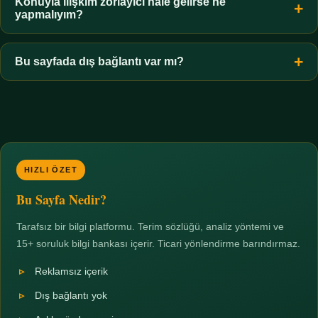
hiçbir koşulda uygun değildir. Sınır yasal olduğu kadar etik bir
Konuyla ilişkim zorlayıcı hale gelirse ne
yapmalıyım?
zorunluluktur.
Zaman sınırı koyun, harcadığınız süreyi ölçün ve gerekirse
profesyonel destek alın. Türkiye'de ücretsiz danışma hatları
Bu sayfada dış bağlantı var mı?
mevcuttur; yardım istemek güçlü bir adımdır.
Hayır. Tüm bağlantılar sayfa içi bölümlere yöneliktir; üçüncü
taraf ticari sayfalara hiçbir bağlantı verilmez.
HIZLI ÖZET
Bu Sayfa Nedir?
Tarafsız bir bilgi platformu. Terim sözlüğü, analiz yöntemi ve
15+ soruluk bilgi bankası içerir. Ticari yönlendirme barındırmaz.
Reklamsız içerik
Dış bağlantı yok