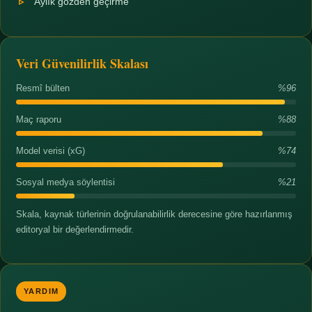
Aylık gözden geçirme
Veri Güvenilirlik Skalası
Resmî bülten
%96
Maç raporu
%88
Model verisi (xG)
%74
Sosyal medya söylentisi
%21
Skala, kaynak türlerinin doğrulanabilirlik derecesine göre hazırlanmış
editoryal bir değerlendirmedir.
YARDIM