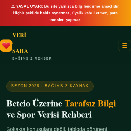
⚠️ YASAL UYARI: Bu site yalnızca bilgilendirme amaçlıdır.
Hiçbir şekilde bahis oynatmaz, üyelik kabul etmez, para
transferi yapmaz.
VERİ
/
☰
SAHA
BAĞIMSIZ REHBER
SEZON 2026 · BAĞIMSIZ KAYNAK
Betcio Üzerine
Tarafsız Bilgi
ve Spor Verisi Rehberi
Sokakta konuşulanı değil, tabloda görüneni