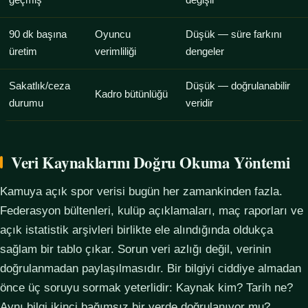
geçmiş
değişir
90 dk başına
Oyuncu
Düşük — süre farkını
üretim
verimliliği
dengeler
Sakatlık/ceza
Düşük — doğrulanabilir
Kadro bütünlüğü
durumu
veridir
Veri Kaynaklarını Doğru Okuma Yöntemi
Kamuya açık spor verisi bugün her zamankinden fazla.
Federasyon bültenleri, kulüp açıklamaları, maç raporları ve
açık istatistik arşivleri birlikte ele alındığında oldukça
sağlam bir tablo çıkar. Sorun veri azlığı değil, verinin
doğrulanmadan paylaşılmasıdır. Bir bilgiyi ciddiye almadan
önce üç soruyu sormak yeterlidir: Kaynak kim? Tarih ne?
Aynı bilgi ikinci bağımsız bir yerde doğrulanıyor mu?