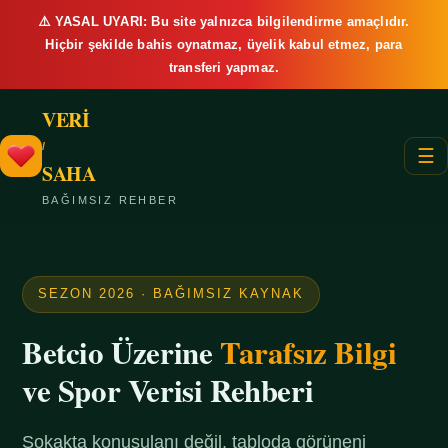
⚠️ YASAL UYARI: Bu site yalnızca bilgilendirme amaçlıdır.
Hiçbir şekilde bahis oynatmaz, üyelik kabul etmez, para
transferi yapmaz.
VERİ
/
☰
SAHA
BAĞIMSIZ REHBER
SEZON 2026 · BAĞIMSIZ KAYNAK
Betcio Üzerine
Tarafsız Bilgi
ve Spor Verisi Rehberi
Sokakta konuşulanı değil, tabloda görüneni