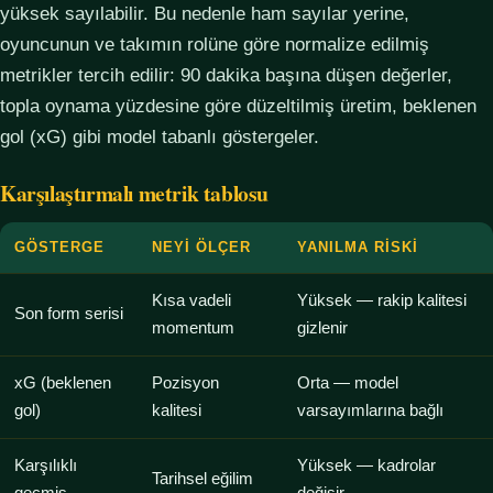
yüksek sayılabilir. Bu nedenle ham sayılar yerine,
oyuncunun ve takımın rolüne göre normalize edilmiş
metrikler tercih edilir: 90 dakika başına düşen değerler,
topla oynama yüzdesine göre düzeltilmiş üretim, beklenen
gol (xG) gibi model tabanlı göstergeler.
Karşılaştırmalı metrik tablosu
GÖSTERGE
NEYI ÖLÇER
YANILMA RISKI
Kısa vadeli
Yüksek — rakip kalitesi
Son form serisi
momentum
gizlenir
xG (beklenen
Pozisyon
Orta — model
gol)
kalitesi
varsayımlarına bağlı
Karşılıklı
Yüksek — kadrolar
Tarihsel eğilim