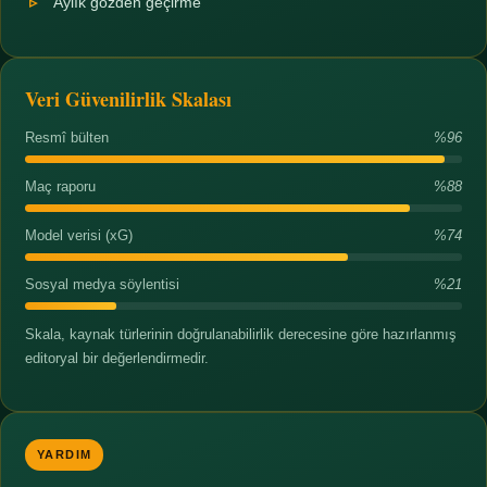
Aylık gözden geçirme
Veri Güvenilirlik Skalası
Resmî bülten
%96
Maç raporu
%88
Model verisi (xG)
%74
Sosyal medya söylentisi
%21
Skala, kaynak türlerinin doğrulanabilirlik derecesine göre hazırlanmış
editoryal bir değerlendirmedir.
YARDIM