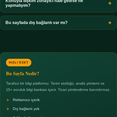
hiçbir koşulda uygun değildir. Sınır yasal olduğu kadar etik bir
Konuyla ilişkim zorlayıcı hale gelirse ne
yapmalıyım?
zorunluluktur.
Zaman sınırı koyun, harcadığınız süreyi ölçün ve gerekirse
profesyonel destek alın. Türkiye'de ücretsiz danışma hatları
Bu sayfada dış bağlantı var mı?
mevcuttur; yardım istemek güçlü bir adımdır.
Hayır. Tüm bağlantılar sayfa içi bölümlere yöneliktir; üçüncü
taraf ticari sayfalara hiçbir bağlantı verilmez.
HIZLI ÖZET
Bu Sayfa Nedir?
Tarafsız bir bilgi platformu. Terim sözlüğü, analiz yöntemi ve
15+ soruluk bilgi bankası içerir. Ticari yönlendirme barındırmaz.
Reklamsız içerik
Dış bağlantı yok