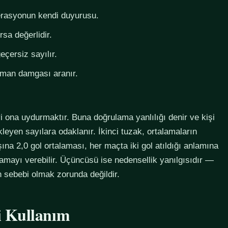
derasyonun kendi duyurusu.
rsa değerlidir.
eçersiz sayılır.
zaman damgası aranır.
i ona uydurmaktır. Buna doğrulama yanlılığı denir ve kişi
eyen sayılara odaklanır. İkinci tuzak, ortalamaların
na 2,0 gol ortalaması, her maçta iki gol atıldığı anlamına
lamayı verebilir. Üçüncüsü ise nedensellik yanılgısıdır —
in sebebi olmak zorunda değildir.
li Kullanım