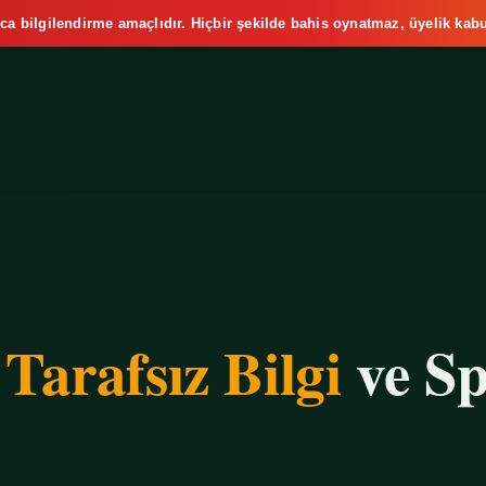
ca bilgilendirme amaçlıdır. Hiçbir şekilde bahis oynatmaz, üyelik kabu
e
Tarafsız Bilgi
ve Sp