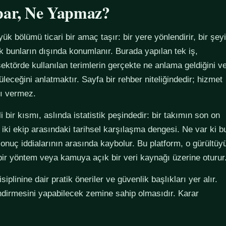
par, Ne Yapmaz?
yük bölümü ticari bir amaç taşır: bir yere yönlendirir, bir şeyi
ak bunların dışında konumlanır. Burada yapılan tek iş,
ektörde kullanılan terimlerin gerçekte ne anlama geldiğini v
züleceğini anlatmaktır. Sayfa bir rehber niteliğindedir; hizmet
tı vermez.
 bir kısmı, aslında istatistik peşindedir: bir takımın son on
 iki ekip arasındaki tarihsel karşılaşma dengesi. Ne var ki b
sonuç iddialarının arasında kaybolur. Bu platform, o gürültüy
 bir yöntem veya kamuya açık bir veri kaynağı üzerine oturur
plinine dair pratik öneriler ve güvenlik başlıkları yer alır.
ndirmesini yapabilecek zemine sahip olmasıdır. Karar