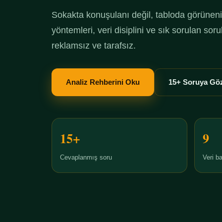
Sokakta konuşulanı değil, tabloda görüneni 
yöntemleri, veri disiplini ve sık sorulan so
reklamsız ve tarafsız.
Analiz Rehberini Oku
15+ Soruya Göz
15+
9
Cevaplanmış soru
Veri ba