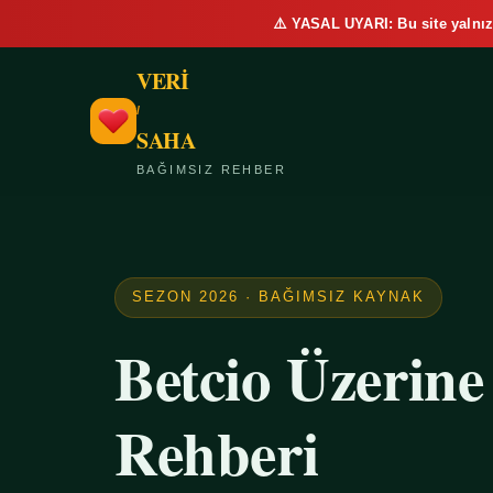
⚠️ YASAL UYARI: Bu site yalnız
VERİ
/
SAHA
BAĞIMSIZ REHBER
SEZON 2026 · BAĞIMSIZ KAYNAK
Betcio Üzerin
Rehberi