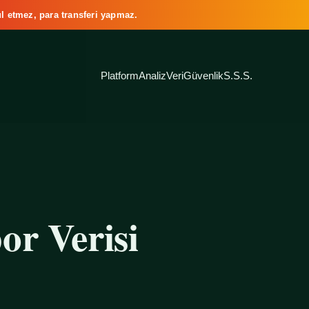
l etmez, para transferi yapmaz.
Platform
Analiz
Veri
Güvenlik
S.S.S.
or Verisi