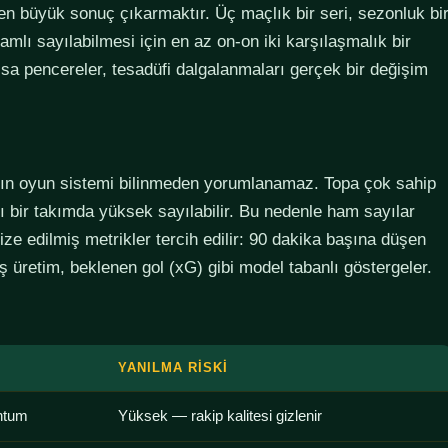
den büyük sonuç çıkarmaktır. Üç maçlık bir seri, sezonluk bi
lamlı sayılabilmesi için en az on-on iki karşılaşmalık bir
sa pencereler, tesadüfi dalgalanmaları gerçek bir değişim
ımın oyun sistemi bilinmeden yorumlanamaz. Topa çok sahip
lı bir takımda yüksek sayılabilir. Bu nedenle ham sayılar
ze edilmiş metrikler tercih edilir: 90 dakika başına düşen
 üretim, beklenen gol (xG) gibi model tabanlı göstergeler.
YANILMA RISKI
ntum
Yüksek — rakip kalitesi gizlenir