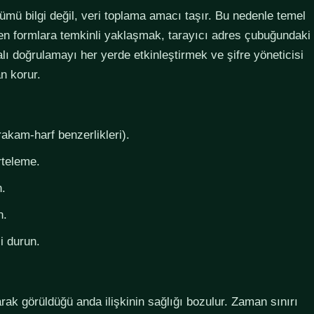
lümü bilgi değil, veri toplama amacı taşır. Bu nedenle temel
steyen formlara temkinli yaklaşmak, tarayıcı adres çubuğundaki
lı doğrulamayı her yerde etkinleştirmek ve şifre yöneticisi
n korur.
rakam-harf benzerlikleri).
rteleme.
n.
n.
i durun.
larak görüldüğü anda ilişkinin sağlığı bozulur. Zaman sınırı