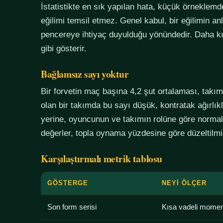
İstatistikte en sık yapılan hata, küçük örneklem
eğilimi temsil etmez. Genel kabul, bir eğilimin an
pencereye ihtiyaç duyulduğu yönündedir. Daha kı
gibi gösterir.
Bağlamsız sayı yoktur
Bir forvetin maç başına 4,2 şut ortalaması, tak
olan bir takımda bu sayı düşük, kontratak ağırlık
yerine, oyuncunun ve takımın rolüne göre normali
değerler, topla oynama yüzdesine göre düzeltilmiş
Karşılaştırmalı metrik tablosu
GÖSTERGE
NEYI ÖLÇER
Son form serisi
Kısa vadeli mome