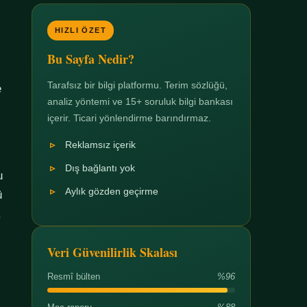
HIZLI ÖZET
Bu Sayfa Nedir?
Tarafsız bir bilgi platformu. Terim sözlüğü,
e
analiz yöntemi ve 15+ soruluk bilgi bankası
içerir. Ticari yönlendirme barındırmaz.
Reklamsız içerik
Dış bağlantı yok
u
Aylık gözden geçirme
ü
.
Veri Güvenilirlik Skalası
Resmî bülten
%96