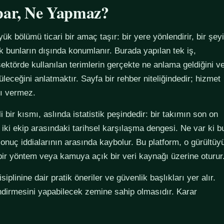
par, Ne Yapmaz?
yük bölümü ticari bir amaç taşır: bir yere yönlendirir, bir şeyi
ak bunların dışında konumlanır. Burada yapılan tek iş,
ektörde kullanılan terimlerin gerçekte ne anlama geldiğini v
züleceğini anlatmaktır. Sayfa bir rehber niteliğindedir; hizmet
tı vermez.
 bir kısmı, aslında istatistik peşindedir: bir takımın son on
 iki ekip arasındaki tarihsel karşılaşma dengesi. Ne var ki b
sonuç iddialarının arasında kaybolur. Bu platform, o gürültüy
 bir yöntem veya kamuya açık bir veri kaynağı üzerine oturur
plinine dair pratik öneriler ve güvenlik başlıkları yer alır.
ndirmesini yapabilecek zemine sahip olmasıdır. Karar