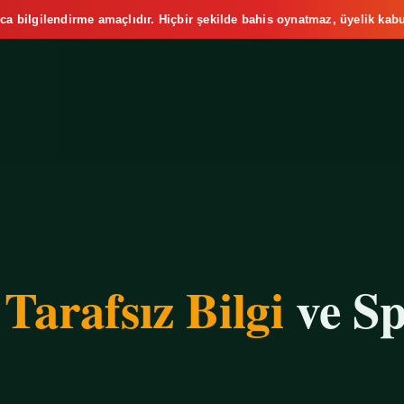
ca bilgilendirme amaçlıdır. Hiçbir şekilde bahis oynatmaz, üyelik kabu
e
Tarafsız Bilgi
ve Sp