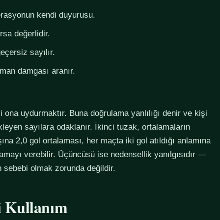
derasyonun kendi duyurusu.
rsa değerlidir.
eçersiz sayılır.
zaman damgası aranır.
i ona uydurmaktır. Buna doğrulama yanlılığı denir ve kişi
eyen sayılara odaklanır. İkinci tuzak, ortalamaların
na 2,0 gol ortalaması, her maçta iki gol atıldığı anlamına
lamayı verebilir. Üçüncüsü ise nedensellik yanılgısıdır —
in sebebi olmak zorunda değildir.
li Kullanım