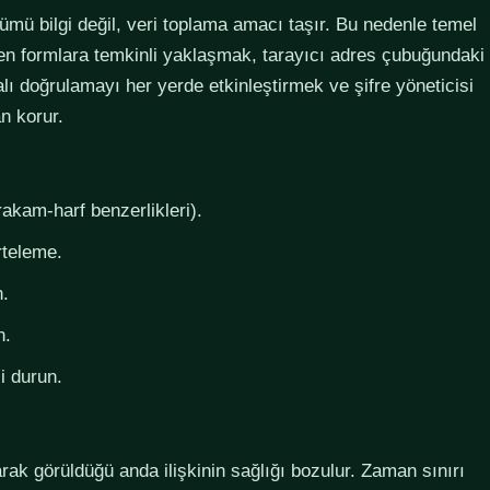
lümü bilgi değil, veri toplama amacı taşır. Bu nedenle temel
steyen formlara temkinli yaklaşmak, tarayıcı adres çubuğundaki
lı doğrulamayı her yerde etkinleştirmek ve şifre yöneticisi
n korur.
rakam-harf benzerlikleri).
rteleme.
n.
n.
i durun.
larak görüldüğü anda ilişkinin sağlığı bozulur. Zaman sınırı