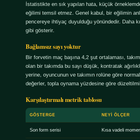
İstatistikte en sık yapılan hata, küçük örneklem
eğilimi temsil etmez. Genel kabul, bir eğilimin an
pencereye ihtiyaç duyulduğu yönündedir. Daha kı
gibi gösterir.
Bağlamsız sayı yoktur
Bir forvetin maç başına 4,2 şut ortalaması, tak
olan bir takımda bu sayı düşük, kontratak ağırlık
yerine, oyuncunun ve takımın rolüne göre normali
değerler, topla oynama yüzdesine göre düzeltilmiş
Karşılaştırmalı metrik tablosu
GÖSTERGE
NEYI ÖLÇER
Son form serisi
Kısa vadeli mome