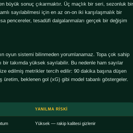
den büyük sonuç çıkarmaktır. Üç maçlık bir seri, sezonluk bi
lamlı sayılabilmesi için en az on-on iki karşılaşmalık bir
sa pencereler, tesadüfi dalgalanmaları gerçek bir değişim
ımın oyun sistemi bilinmeden yorumlanamaz. Topa çok sahip
lı bir takımda yüksek sayılabilir. Bu nedenle ham sayılar
ze edilmiş metrikler tercih edilir: 90 dakika başına düşen
 üretim, beklenen gol (xG) gibi model tabanlı göstergeler.
YANILMA RISKI
ntum
Yüksek — rakip kalitesi gizlenir