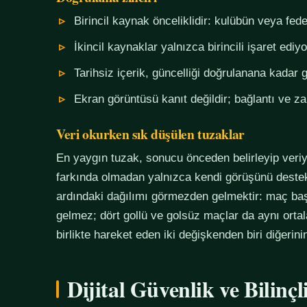
Birincil kaynak önceliklidir: kulübün veya fe
İkincil kaynaklar yalnızca birincili işaret ediyo
Tarihsiz içerik, güncelliği doğrulanana kadar g
Ekran görüntüsü kanıt değildir; bağlantı ve 
Veri okurken sık düşülen tuzaklar
En yaygın tuzak, sonucu önceden belirleyip veriy
farkında olmadan yalnızca kendi görüşünü destekl
ardındaki dağılımı görmezden gelmektir: maç başı
gelmez; dört gollü ve golsüz maçlar da aynı orta
birlikte hareket eden iki değişkenden biri diğerin
Dijital Güvenlik ve Bilinç