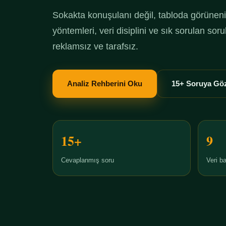
Sokakta konuşulanı değil, tabloda görüneni 
yöntemleri, veri disiplini ve sık sorulan so
reklamsız ve tarafsız.
Analiz Rehberini Oku
15+ Soruya Göz
15+
9
Cevaplanmış soru
Veri ba