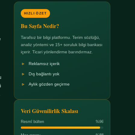
HIZLI ÖZET
Bu Sayfa Nedir?
Tarafsız bir bilgi platformu. Terim sözlüğü,
e
analiz yöntemi ve 15+ soruluk bilgi bankası
içerir. Ticari yönlendirme barındırmaz.
Reklamsız içerik
Dış bağlantı yok
u
Aylık gözden geçirme
ü
.
Veri Güvenilirlik Skalası
Resmî bülten
%96