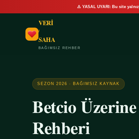
⚠️ YASAL UYARI: Bu site yalnız
VERİ
/
SAHA
BAĞIMSIZ REHBER
SEZON 2026 · BAĞIMSIZ KAYNAK
Betcio Üzerin
Rehberi