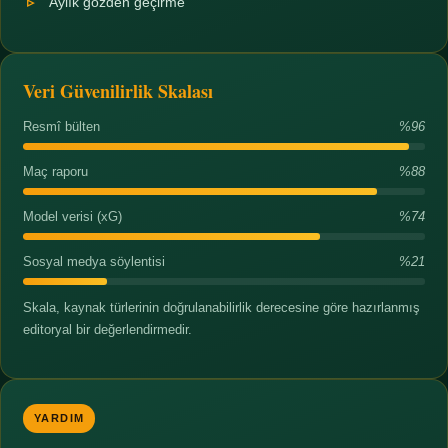
Aylık gözden geçirme
Veri Güvenilirlik Skalası
Resmî bülten
%96
Maç raporu
%88
Model verisi (xG)
%74
Sosyal medya söylentisi
%21
Skala, kaynak türlerinin doğrulanabilirlik derecesine göre hazırlanmış
editoryal bir değerlendirmedir.
YARDIM