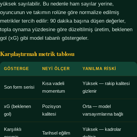
yüksek sayılabilir. Bu nedenle ham sayılar yerine,
oyuncunun ve takımın rolüne göre normalize edilmiş
metrikler tercih edilir: 90 dakika başına düşen değerler,
topla oynama yüzdesine göre düzeltilmiş üretim, beklenen
gol (xG) gibi model tabanlı göstergeler.
Karşılaştırmalı metrik tablosu
GÖSTERGE
NEYI ÖLÇER
YANILMA RISKI
Kısa vadeli
Yüksek — rakip kalitesi
Son form serisi
momentum
gizlenir
xG (beklenen
Pozisyon
Orta — model
gol)
kalitesi
varsayımlarına bağlı
Karşılıklı
Yüksek — kadrolar
Tarihsel eğilim