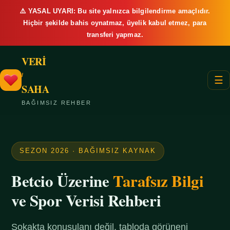
⚠️ YASAL UYARI: Bu site yalnızca bilgilendirme amaçlıdır.
Hiçbir şekilde bahis oynatmaz, üyelik kabul etmez, para
transferi yapmaz.
VERİ
/
☰
SAHA
BAĞIMSIZ REHBER
SEZON 2026 · BAĞIMSIZ KAYNAK
Betcio Üzerine
Tarafsız Bilgi
ve Spor Verisi Rehberi
Sokakta konuşulanı değil, tabloda görüneni