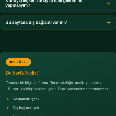
hiçbir koşulda uygun değildir. Sınır yasal olduğu kadar etik bir
Konuyla ilişkim zorlayıcı hale gelirse ne
yapmalıyım?
zorunluluktur.
Zaman sınırı koyun, harcadığınız süreyi ölçün ve gerekirse
profesyonel destek alın. Türkiye'de ücretsiz danışma hatları
Bu sayfada dış bağlantı var mı?
mevcuttur; yardım istemek güçlü bir adımdır.
Hayır. Tüm bağlantılar sayfa içi bölümlere yöneliktir; üçüncü
taraf ticari sayfalara hiçbir bağlantı verilmez.
HIZLI ÖZET
Bu Sayfa Nedir?
Tarafsız bir bilgi platformu. Terim sözlüğü, analiz yöntemi ve
15+ soruluk bilgi bankası içerir. Ticari yönlendirme barındırmaz.
Reklamsız içerik
Dış bağlantı yok