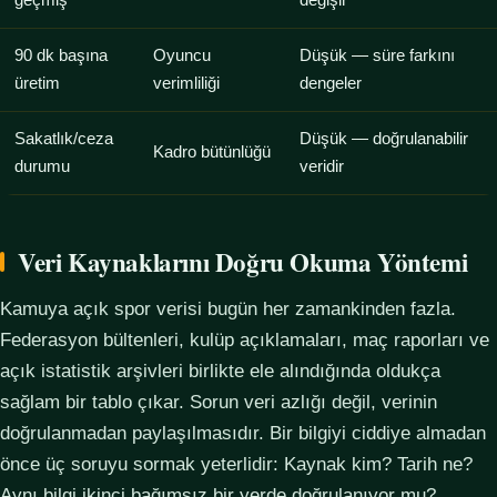
geçmiş
değişir
90 dk başına
Oyuncu
Düşük — süre farkını
üretim
verimliliği
dengeler
Sakatlık/ceza
Düşük — doğrulanabilir
Kadro bütünlüğü
durumu
veridir
Veri Kaynaklarını Doğru Okuma Yöntemi
Kamuya açık spor verisi bugün her zamankinden fazla.
Federasyon bültenleri, kulüp açıklamaları, maç raporları ve
açık istatistik arşivleri birlikte ele alındığında oldukça
sağlam bir tablo çıkar. Sorun veri azlığı değil, verinin
doğrulanmadan paylaşılmasıdır. Bir bilgiyi ciddiye almadan
önce üç soruyu sormak yeterlidir: Kaynak kim? Tarih ne?
Aynı bilgi ikinci bağımsız bir yerde doğrulanıyor mu?