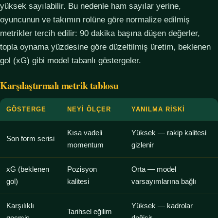
yüksek sayılabilir. Bu nedenle ham sayılar yerine,
oyuncunun ve takımın rolüne göre normalize edilmiş
metrikler tercih edilir: 90 dakika başına düşen değerler,
topla oynama yüzdesine göre düzeltilmiş üretim, beklenen
gol (xG) gibi model tabanlı göstergeler.
Karşılaştırmalı metrik tablosu
GÖSTERGE
NEYI ÖLÇER
YANILMA RISKI
Kısa vadeli
Yüksek — rakip kalitesi
Son form serisi
momentum
gizlenir
xG (beklenen
Pozisyon
Orta — model
gol)
kalitesi
varsayımlarına bağlı
Karşılıklı
Yüksek — kadrolar
Tarihsel eğilim