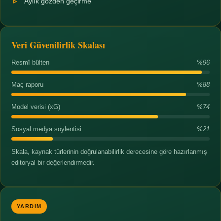
Aylık gözden geçirme
Veri Güvenilirlik Skalası
Resmî bülten
%96
Maç raporu
%88
Model verisi (xG)
%74
Sosyal medya söylentisi
%21
Skala, kaynak türlerinin doğrulanabilirlik derecesine göre hazırlanmış
editoryal bir değerlendirmedir.
YARDIM