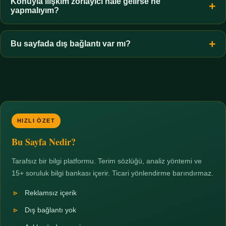
hiçbir koşulda uygun değildir. Sınır yasal olduğu kadar etik bir
Konuyla ilişkim zorlayıcı hale gelirse ne
yapmalıyım?
zorunluluktur.
Zaman sınırı koyun, harcadığınız süreyi ölçün ve gerekirse
profesyonel destek alın. Türkiye'de ücretsiz danışma hatları
Bu sayfada dış bağlantı var mı?
mevcuttur; yardım istemek güçlü bir adımdır.
Hayır. Tüm bağlantılar sayfa içi bölümlere yöneliktir; üçüncü
taraf ticari sayfalara hiçbir bağlantı verilmez.
HIZLI ÖZET
Bu Sayfa Nedir?
Tarafsız bir bilgi platformu. Terim sözlüğü, analiz yöntemi ve
15+ soruluk bilgi bankası içerir. Ticari yönlendirme barındırmaz.
Reklamsız içerik
Dış bağlantı yok