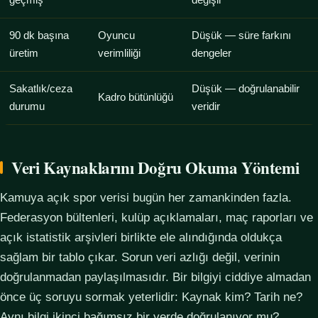
geçmiş
değişir
90 dk başına
Oyuncu
Düşük — süre farkını
üretim
verimliliği
dengeler
Sakatlık/ceza
Düşük — doğrulanabilir
Kadro bütünlüğü
durumu
veridir
Veri Kaynaklarını Doğru Okuma Yöntemi
Kamuya açık spor verisi bugün her zamankinden fazla.
Federasyon bültenleri, kulüp açıklamaları, maç raporları ve
açık istatistik arşivleri birlikte ele alındığında oldukça
sağlam bir tablo çıkar. Sorun veri azlığı değil, verinin
doğrulanmadan paylaşılmasıdır. Bir bilgiyi ciddiye almadan
önce üç soruyu sormak yeterlidir: Kaynak kim? Tarih ne?
Aynı bilgi ikinci bağımsız bir yerde doğrulanıyor mu?