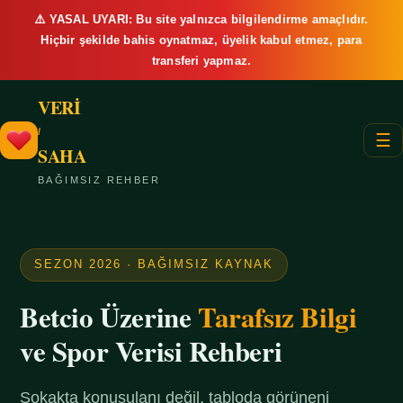
⚠️ YASAL UYARI: Bu site yalnızca bilgilendirme amaçlıdır.
Hiçbir şekilde bahis oynatmaz, üyelik kabul etmez, para
transferi yapmaz.
VERİ
/
☰
SAHA
BAĞIMSIZ REHBER
SEZON 2026 · BAĞIMSIZ KAYNAK
Betcio Üzerine
Tarafsız Bilgi
ve Spor Verisi Rehberi
Sokakta konuşulanı değil, tabloda görüneni