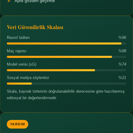
Aylık gözden geçirme
Veri Güvenilirlik Skalası
Resmî bülten
%96
Maç raporu
%88
Model verisi (xG)
%74
Sosyal medya söylentisi
%21
Skala, kaynak türlerinin doğrulanabilirlik derecesine göre hazırlanmış
editoryal bir değerlendirmedir.
YARDIM