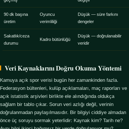
geçmiş
değişir
90 dk başına
Oyuncu
Düşük — süre farkını
üretim
verimliliği
dengeler
Sakatlık/ceza
Düşük — doğrulanabilir
Kadro bütünlüğü
durumu
veridir
Veri Kaynaklarını Doğru Okuma Yöntemi
Kamuya açık spor verisi bugün her zamankinden fazla.
Federasyon bültenleri, kulüp açıklamaları, maç raporları ve
açık istatistik arşivleri birlikte ele alındığında oldukça
sağlam bir tablo çıkar. Sorun veri azlığı değil, verinin
doğrulanmadan paylaşılmasıdır. Bir bilgiyi ciddiye almadan
önce üç soruyu sormak yeterlidir: Kaynak kim? Tarih ne?
Aynı bilgi ikinci bağımsız bir yerde doğrulanıyor mu?