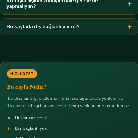
hiçbir koşulda uygun değildir. Sınır yasal olduğu kadar etik bir
Konuyla ilişkim zorlayıcı hale gelirse ne
yapmalıyım?
zorunluluktur.
Zaman sınırı koyun, harcadığınız süreyi ölçün ve gerekirse
profesyonel destek alın. Türkiye'de ücretsiz danışma hatları
Bu sayfada dış bağlantı var mı?
mevcuttur; yardım istemek güçlü bir adımdır.
Hayır. Tüm bağlantılar sayfa içi bölümlere yöneliktir; üçüncü
taraf ticari sayfalara hiçbir bağlantı verilmez.
HIZLI ÖZET
Bu Sayfa Nedir?
Tarafsız bir bilgi platformu. Terim sözlüğü, analiz yöntemi ve
15+ soruluk bilgi bankası içerir. Ticari yönlendirme barındırmaz.
Reklamsız içerik
Dış bağlantı yok