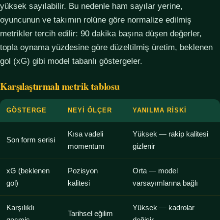
yüksek sayılabilir. Bu nedenle ham sayılar yerine,
oyuncunun ve takımın rolüne göre normalize edilmiş
metrikler tercih edilir: 90 dakika başına düşen değerler,
topla oynama yüzdesine göre düzeltilmiş üretim, beklenen
gol (xG) gibi model tabanlı göstergeler.
Karşılaştırmalı metrik tablosu
GÖSTERGE
NEYI ÖLÇER
YANILMA RISKI
Kısa vadeli
Yüksek — rakip kalitesi
Son form serisi
momentum
gizlenir
xG (beklenen
Pozisyon
Orta — model
gol)
kalitesi
varsayımlarına bağlı
Karşılıklı
Yüksek — kadrolar
Tarihsel eğilim