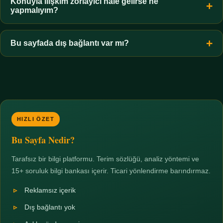
hiçbir koşulda uygun değildir. Sınır yasal olduğu kadar etik bir
Konuyla ilişkim zorlayıcı hale gelirse ne
yapmalıyım?
zorunluluktur.
Zaman sınırı koyun, harcadığınız süreyi ölçün ve gerekirse
profesyonel destek alın. Türkiye'de ücretsiz danışma hatları
Bu sayfada dış bağlantı var mı?
mevcuttur; yardım istemek güçlü bir adımdır.
Hayır. Tüm bağlantılar sayfa içi bölümlere yöneliktir; üçüncü
taraf ticari sayfalara hiçbir bağlantı verilmez.
HIZLI ÖZET
Bu Sayfa Nedir?
Tarafsız bir bilgi platformu. Terim sözlüğü, analiz yöntemi ve
15+ soruluk bilgi bankası içerir. Ticari yönlendirme barındırmaz.
Reklamsız içerik
Dış bağlantı yok