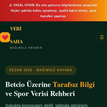
⚠️ YASAL UYARI: Bu site yalnızca bilgilendirme amaçlıdır.
Hiçbir şekilde bahis oynatmaz, üyelik kabul etmez, para
transferi yapmaz.
VERİ
/
☰
SAHA
BAĞIMSIZ REHBER
SEZON 2026 · BAĞIMSIZ KAYNAK
Betcio Üzerine
Tarafsız Bilgi
ve Spor Verisi Rehberi
Sokakta konuşulanı değil, tabloda görüneni