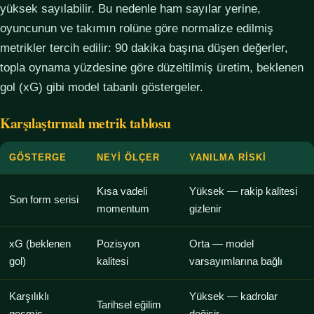
yüksek sayılabilir. Bu nedenle ham sayılar yerine,
oyuncunun ve takımın rolüne göre normalize edilmiş
metrikler tercih edilir: 90 dakika başına düşen değerler,
topla oynama yüzdesine göre düzeltilmiş üretim, beklenen
gol (xG) gibi model tabanlı göstergeler.
Karşılaştırmalı metrik tablosu
GÖSTERGE
NEYI ÖLÇER
YANILMA RISKI
Kısa vadeli
Yüksek — rakip kalitesi
Son form serisi
momentum
gizlenir
xG (beklenen
Pozisyon
Orta — model
gol)
kalitesi
varsayımlarına bağlı
Karşılıklı
Yüksek — kadrolar
Tarihsel eğilim