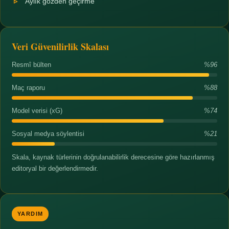
Aylık gözden geçirme
Veri Güvenilirlik Skalası
Resmî bülten
%96
Maç raporu
%88
Model verisi (xG)
%74
Sosyal medya söylentisi
%21
Skala, kaynak türlerinin doğrulanabilirlik derecesine göre hazırlanmış
editoryal bir değerlendirmedir.
YARDIM