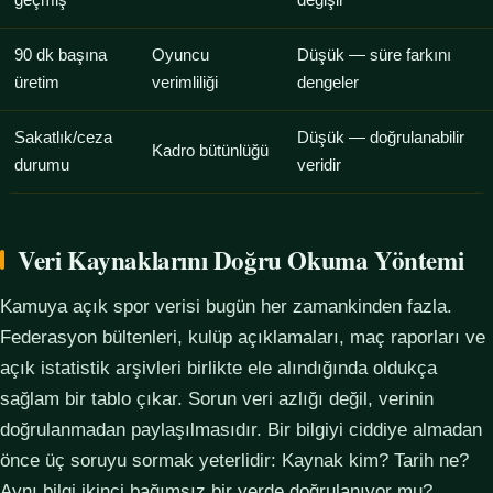
geçmiş
değişir
90 dk başına
Oyuncu
Düşük — süre farkını
üretim
verimliliği
dengeler
Sakatlık/ceza
Düşük — doğrulanabilir
Kadro bütünlüğü
durumu
veridir
Veri Kaynaklarını Doğru Okuma Yöntemi
Kamuya açık spor verisi bugün her zamankinden fazla.
Federasyon bültenleri, kulüp açıklamaları, maç raporları ve
açık istatistik arşivleri birlikte ele alındığında oldukça
sağlam bir tablo çıkar. Sorun veri azlığı değil, verinin
doğrulanmadan paylaşılmasıdır. Bir bilgiyi ciddiye almadan
önce üç soruyu sormak yeterlidir: Kaynak kim? Tarih ne?
Aynı bilgi ikinci bağımsız bir yerde doğrulanıyor mu?