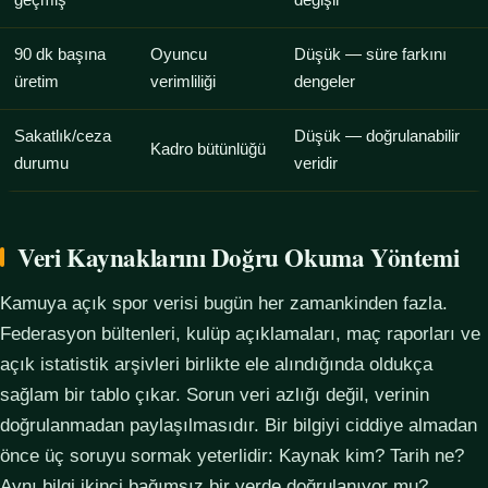
geçmiş
değişir
90 dk başına
Oyuncu
Düşük — süre farkını
üretim
verimliliği
dengeler
Sakatlık/ceza
Düşük — doğrulanabilir
Kadro bütünlüğü
durumu
veridir
Veri Kaynaklarını Doğru Okuma Yöntemi
Kamuya açık spor verisi bugün her zamankinden fazla.
Federasyon bültenleri, kulüp açıklamaları, maç raporları ve
açık istatistik arşivleri birlikte ele alındığında oldukça
sağlam bir tablo çıkar. Sorun veri azlığı değil, verinin
doğrulanmadan paylaşılmasıdır. Bir bilgiyi ciddiye almadan
önce üç soruyu sormak yeterlidir: Kaynak kim? Tarih ne?
Aynı bilgi ikinci bağımsız bir yerde doğrulanıyor mu?