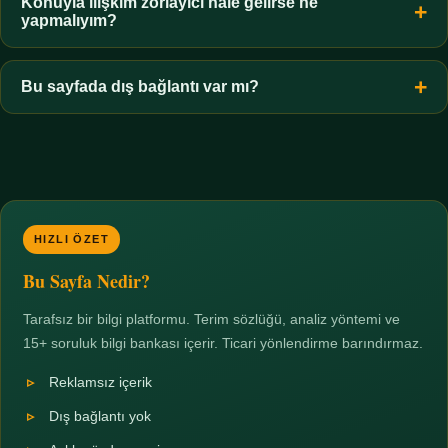
hiçbir koşulda uygun değildir. Sınır yasal olduğu kadar etik bir
Konuyla ilişkim zorlayıcı hale gelirse ne
yapmalıyım?
zorunluluktur.
Zaman sınırı koyun, harcadığınız süreyi ölçün ve gerekirse
profesyonel destek alın. Türkiye'de ücretsiz danışma hatları
Bu sayfada dış bağlantı var mı?
mevcuttur; yardım istemek güçlü bir adımdır.
Hayır. Tüm bağlantılar sayfa içi bölümlere yöneliktir; üçüncü
taraf ticari sayfalara hiçbir bağlantı verilmez.
HIZLI ÖZET
Bu Sayfa Nedir?
Tarafsız bir bilgi platformu. Terim sözlüğü, analiz yöntemi ve
15+ soruluk bilgi bankası içerir. Ticari yönlendirme barındırmaz.
Reklamsız içerik
Dış bağlantı yok