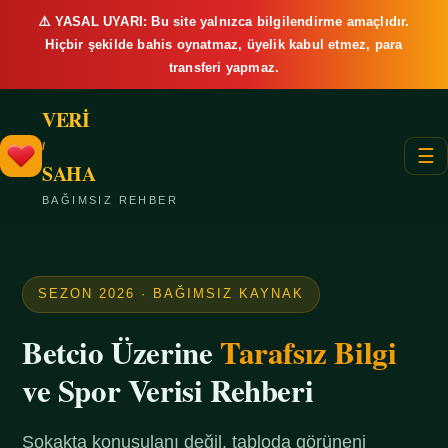
⚠️ YASAL UYARI: Bu site yalnızca bilgilendirme amaçlıdır.
Hiçbir şekilde bahis oynatmaz, üyelik kabul etmez, para
transferi yapmaz.
VERİ
/
☰
SAHA
BAĞIMSIZ REHBER
SEZON 2026 · BAĞIMSIZ KAYNAK
Betcio Üzerine
Tarafsız Bilgi
ve Spor Verisi Rehberi
Sokakta konuşulanı değil, tabloda görüneni