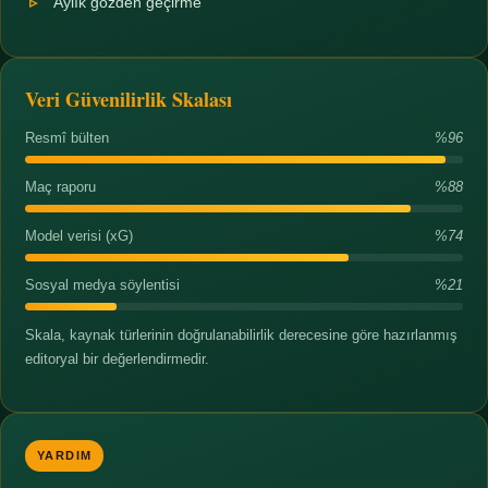
Aylık gözden geçirme
Veri Güvenilirlik Skalası
Resmî bülten
%96
Maç raporu
%88
Model verisi (xG)
%74
Sosyal medya söylentisi
%21
Skala, kaynak türlerinin doğrulanabilirlik derecesine göre hazırlanmış
editoryal bir değerlendirmedir.
YARDIM