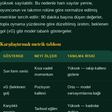
yüksek sayılabilir. Bu nedenle ham sayılar yerine,
oyuncunun ve takımın rolüne göre normalize edilmiş
metrikler tercih edilir: 90 dakika başına düşen değerler,
topla oynama yüzdesine göre düzeltilmiş üretim, beklenen
gol (xG) gibi model tabanlı göstergeler.
Karşılaştırmalı metrik tablosu
GÖSTERGE
NEYI ÖLÇER
YANILMA RISKI
Kısa vadeli
Yüksek — rakip kalitesi
Son form serisi
momentum
gizlenir
xG (beklenen
Pozisyon
Orta — model
gol)
kalitesi
varsayımlarına bağlı
Karşılıklı
Yüksek — kadrolar
Tarihsel eğilim