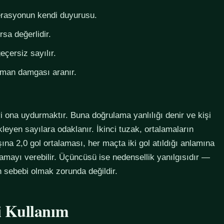
derasyonun kendi duyurusu.
rsa değerlidir.
eçersiz sayılır.
zaman damgası aranır.
i ona uydurmaktır. Buna doğrulama yanlılığı denir ve kişi
eyen sayılara odaklanır. İkinci tuzak, ortalamaların
na 2,0 gol ortalaması, her maçta iki gol atıldığı anlamına
lamayı verebilir. Üçüncüsü ise nedensellik yanılgısıdır —
in sebebi olmak zorunda değildir.
li Kullanım