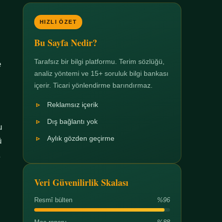
HIZLI ÖZET
Bu Sayfa Nedir?
Tarafsız bir bilgi platformu. Terim sözlüğü,
e
analiz yöntemi ve 15+ soruluk bilgi bankası
içerir. Ticari yönlendirme barındırmaz.
Reklamsız içerik
Dış bağlantı yok
u
Aylık gözden geçirme
ü
.
Veri Güvenilirlik Skalası
Resmî bülten
%96