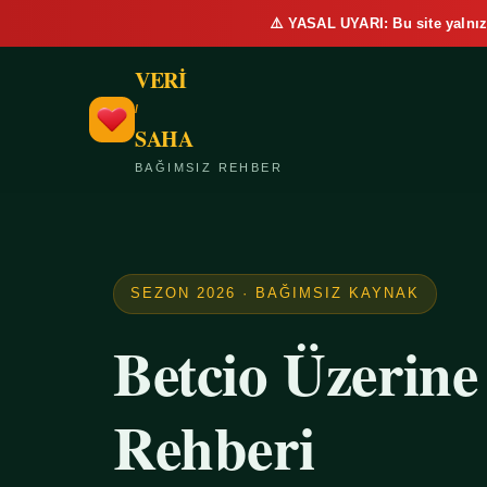
⚠️ YASAL UYARI: Bu site yalnız
VERİ
/
SAHA
BAĞIMSIZ REHBER
SEZON 2026 · BAĞIMSIZ KAYNAK
Betcio Üzerin
Rehberi