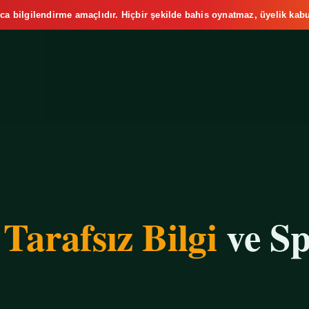
ca bilgilendirme amaçlıdır. Hiçbir şekilde bahis oynatmaz, üyelik kabu
e
Tarafsız Bilgi
ve Sp