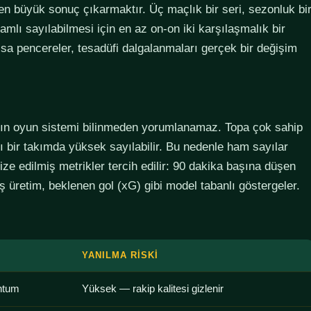
den büyük sonuç çıkarmaktır. Üç maçlık bir seri, sezonluk bi
lamlı sayılabilmesi için en az on-on iki karşılaşmalık bir
sa pencereler, tesadüfi dalgalanmaları gerçek bir değişim
ımın oyun sistemi bilinmeden yorumlanamaz. Topa çok sahip
lı bir takımda yüksek sayılabilir. Bu nedenle ham sayılar
ze edilmiş metrikler tercih edilir: 90 dakika başına düşen
 üretim, beklenen gol (xG) gibi model tabanlı göstergeler.
YANILMA RISKI
ntum
Yüksek — rakip kalitesi gizlenir