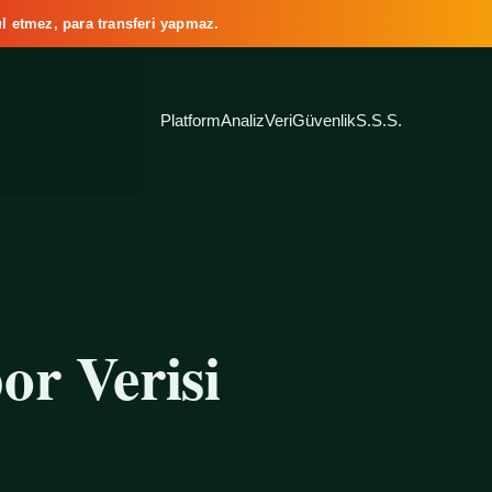
l etmez, para transferi yapmaz.
Platform
Analiz
Veri
Güvenlik
S.S.S.
or Verisi