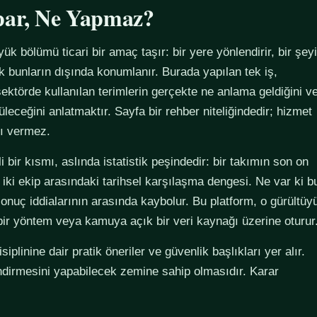
par, Ne Yapmaz?
yük bölümü ticari bir amaç taşır: bir yere yönlendirir, bir şeyi
ak bunların dışında konumlanır. Burada yapılan tek iş,
ektörde kullanılan terimlerin gerçekte ne anlama geldiğini v
züleceğini anlatmaktır. Sayfa bir rehber niteliğindedir; hizmet
tı vermez.
 bir kısmı, aslında istatistik peşindedir: bir takımın son on
 iki ekip arasındaki tarihsel karşılaşma dengesi. Ne var ki b
sonuç iddialarının arasında kaybolur. Bu platform, o gürültüy
 bir yöntem veya kamuya açık bir veri kaynağı üzerine oturur
plinine dair pratik öneriler ve güvenlik başlıkları yer alır.
ndirmesini yapabilecek zemine sahip olmasıdır. Karar