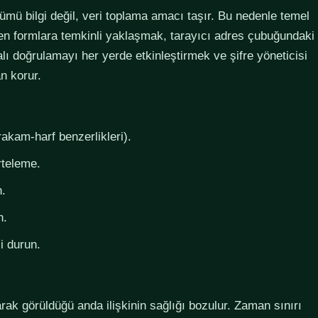
lümü bilgi değil, veri toplama amacı taşır. Bu nedenle temel
steyen formlara temkinli yaklaşmak, tarayıcı adres çubuğundaki
lı doğrulamayı her yerde etkinleştirmek ve şifre yöneticisi
n korur.
rakam-harf benzerlikleri).
rteleme.
n.
n.
i durun.
larak görüldüğü anda ilişkinin sağlığı bozulur. Zaman sınırı