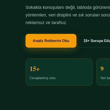
Sokakta konuşulanı değil, tabloda görüneni 
yöntemleri, veri disiplini ve sık sorulan so
reklamsız ve tarafsız.
Analiz Rehberini Oku
15+ Soruya Göz
15+
9
Cevaplanmış soru
Veri ba