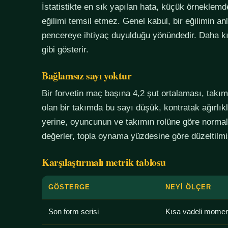
İstatistikte en sık yapılan hata, küçük örneklem
eğilimi temsil etmez. Genel kabul, bir eğilimin an
pencereye ihtiyaç duyulduğu yönündedir. Daha kı
gibi gösterir.
Bağlamsız sayı yoktur
Bir forvetin maç başına 4,2 şut ortalaması, tak
olan bir takımda bu sayı düşük, kontratak ağırlık
yerine, oyuncunun ve takımın rolüne göre normali
değerler, topla oynama yüzdesine göre düzeltilmiş
Karşılaştırmalı metrik tablosu
GÖSTERGE
NEYI ÖLÇER
Son form serisi
Kısa vadeli mome