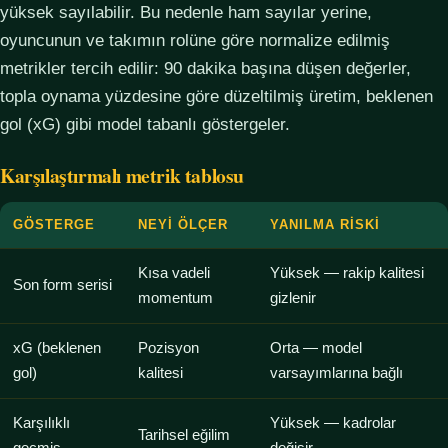
yüksek sayılabilir. Bu nedenle ham sayılar yerine,
oyuncunun ve takımın rolüne göre normalize edilmiş
metrikler tercih edilir: 90 dakika başına düşen değerler,
topla oynama yüzdesine göre düzeltilmiş üretim, beklenen
gol (xG) gibi model tabanlı göstergeler.
Karşılaştırmalı metrik tablosu
GÖSTERGE
NEYI ÖLÇER
YANILMA RISKI
Kısa vadeli
Yüksek — rakip kalitesi
Son form serisi
momentum
gizlenir
xG (beklenen
Pozisyon
Orta — model
gol)
kalitesi
varsayımlarına bağlı
Karşılıklı
Yüksek — kadrolar
Tarihsel eğilim