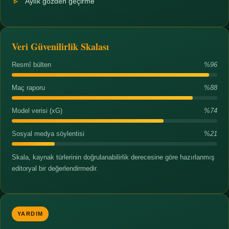
Aylık gözden geçirme
Veri Güvenilirlik Skalası
Resmî bülten
%96
Maç raporu
%88
Model verisi (xG)
%74
Sosyal medya söylentisi
%21
Skala, kaynak türlerinin doğrulanabilirlik derecesine göre hazırlanmış
editoryal bir değerlendirmedir.
YARDIM