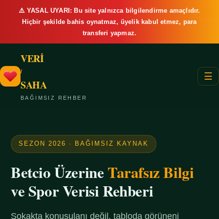
⚠️ YASAL UYARI: Bu site yalnızca bilgilendirme amaçlıdır.
Hiçbir şekilde bahis oynatmaz, üyelik kabul etmez, para
transferi yapmaz.
VERİ
/
☰
SAHA
BAĞIMSIZ REHBER
SEZON 2026 · BAĞIMSIZ KAYNAK
Betcio Üzerine
Tarafsız Bilgi
ve Spor Verisi Rehberi
Sokakta konuşulanı değil, tabloda görüneni