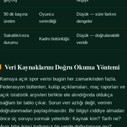
geçmiş
değişir
90 dk başına
Oyuncu
Düşük — süre farkını
üretim
verimliliği
dengeler
Sakatlık/ceza
Düşük — doğrulanabilir
Kadro bütünlüğü
durumu
veridir
Veri Kaynaklarını Doğru Okuma Yöntemi
Kamuya açık spor verisi bugün her zamankinden fazla.
Federasyon bültenleri, kulüp açıklamaları, maç raporları ve
açık istatistik arşivleri birlikte ele alındığında oldukça
sağlam bir tablo çıkar. Sorun veri azlığı değil, verinin
doğrulanmadan paylaşılmasıdır. Bir bilgiyi ciddiye almadan
önce üç soruyu sormak yeterlidir: Kaynak kim? Tarih ne?
Aynı bilgi ikinci bağımsız bir yerde doğrulanıyor mu?