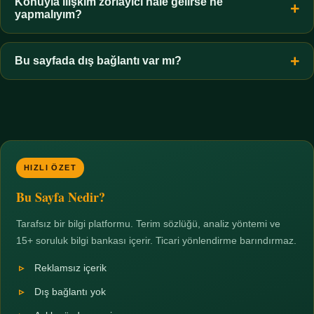
hiçbir koşulda uygun değildir. Sınır yasal olduğu kadar etik bir
Konuyla ilişkim zorlayıcı hale gelirse ne
yapmalıyım?
zorunluluktur.
Zaman sınırı koyun, harcadığınız süreyi ölçün ve gerekirse
profesyonel destek alın. Türkiye'de ücretsiz danışma hatları
Bu sayfada dış bağlantı var mı?
mevcuttur; yardım istemek güçlü bir adımdır.
Hayır. Tüm bağlantılar sayfa içi bölümlere yöneliktir; üçüncü
taraf ticari sayfalara hiçbir bağlantı verilmez.
HIZLI ÖZET
Bu Sayfa Nedir?
Tarafsız bir bilgi platformu. Terim sözlüğü, analiz yöntemi ve
15+ soruluk bilgi bankası içerir. Ticari yönlendirme barındırmaz.
Reklamsız içerik
Dış bağlantı yok