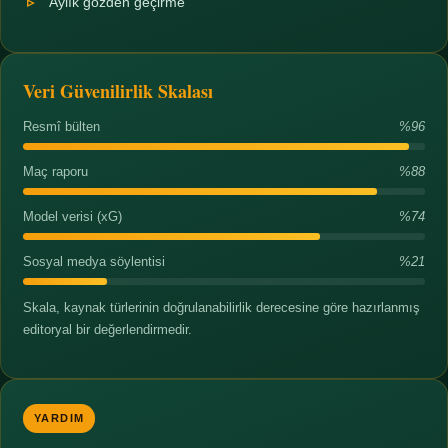
Aylık gözden geçirme
Veri Güvenilirlik Skalası
Resmî bülten
%96
Maç raporu
%88
Model verisi (xG)
%74
Sosyal medya söylentisi
%21
Skala, kaynak türlerinin doğrulanabilirlik derecesine göre hazırlanmış
editoryal bir değerlendirmedir.
YARDIM