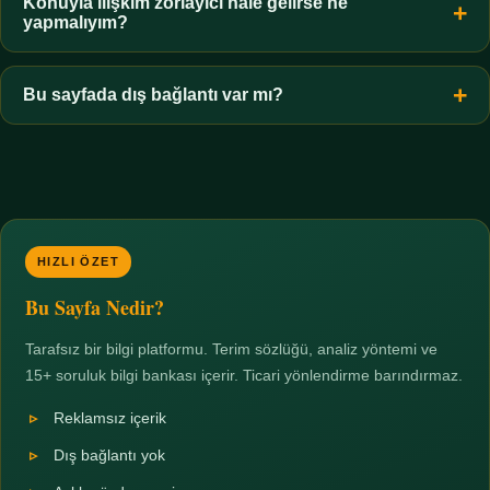
hiçbir koşulda uygun değildir. Sınır yasal olduğu kadar etik bir
Konuyla ilişkim zorlayıcı hale gelirse ne
yapmalıyım?
zorunluluktur.
Zaman sınırı koyun, harcadığınız süreyi ölçün ve gerekirse
profesyonel destek alın. Türkiye'de ücretsiz danışma hatları
Bu sayfada dış bağlantı var mı?
mevcuttur; yardım istemek güçlü bir adımdır.
Hayır. Tüm bağlantılar sayfa içi bölümlere yöneliktir; üçüncü
taraf ticari sayfalara hiçbir bağlantı verilmez.
HIZLI ÖZET
Bu Sayfa Nedir?
Tarafsız bir bilgi platformu. Terim sözlüğü, analiz yöntemi ve
15+ soruluk bilgi bankası içerir. Ticari yönlendirme barındırmaz.
Reklamsız içerik
Dış bağlantı yok