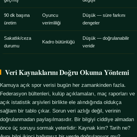
geçmiş
değişir
90 dk başına
Oyuncu
Düşük — süre farkını
üretim
verimliliği
dengeler
Sakatlık/ceza
Düşük — doğrulanabilir
Kadro bütünlüğü
durumu
veridir
Veri Kaynaklarını Doğru Okuma Yöntemi
Kamuya açık spor verisi bugün her zamankinden fazla.
Federasyon bültenleri, kulüp açıklamaları, maç raporları ve
açık istatistik arşivleri birlikte ele alındığında oldukça
sağlam bir tablo çıkar. Sorun veri azlığı değil, verinin
doğrulanmadan paylaşılmasıdır. Bir bilgiyi ciddiye almadan
önce üç soruyu sormak yeterlidir: Kaynak kim? Tarih ne?
Aynı bilgi ikinci bağımsız bir yerde doğrulanıyor mu?