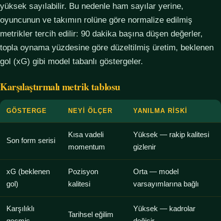
yüksek sayılabilir. Bu nedenle ham sayılar yerine,
oyuncunun ve takımın rolüne göre normalize edilmiş
metrikler tercih edilir: 90 dakika başına düşen değerler,
topla oynama yüzdesine göre düzeltilmiş üretim, beklenen
gol (xG) gibi model tabanlı göstergeler.
Karşılaştırmalı metrik tablosu
GÖSTERGE
NEYI ÖLÇER
YANILMA RISKI
Kısa vadeli
Yüksek — rakip kalitesi
Son form serisi
momentum
gizlenir
xG (beklenen
Pozisyon
Orta — model
gol)
kalitesi
varsayımlarına bağlı
Karşılıklı
Yüksek — kadrolar
Tarihsel eğilim