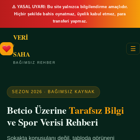
⚠️ YASAL UYARI: Bu site yalnızca bilgilendirme amaçlıdır.
Hiçbir şekilde bahis oynatmaz, üyelik kabul etmez, para
transferi yapmaz.
VERİ
/
☰
SAHA
BAĞIMSIZ REHBER
SEZON 2026 · BAĞIMSIZ KAYNAK
Betcio Üzerine
Tarafsız Bilgi
ve Spor Verisi Rehberi
Sokakta konuşulanı değil, tabloda görüneni