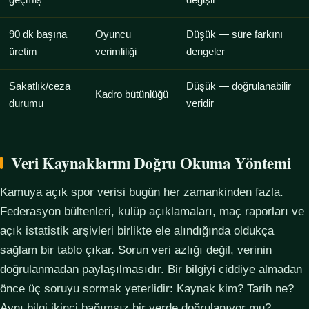
geçmiş
değişir
90 dk başına
Oyuncu
Düşük — süre farkını
üretim
verimliliği
dengeler
Sakatlık/ceza
Düşük — doğrulanabilir
Kadro bütünlüğü
durumu
veridir
Veri Kaynaklarını Doğru Okuma Yöntemi
Kamuya açık spor verisi bugün her zamankinden fazla.
Federasyon bültenleri, kulüp açıklamaları, maç raporları ve
açık istatistik arşivleri birlikte ele alındığında oldukça
sağlam bir tablo çıkar. Sorun veri azlığı değil, verinin
doğrulanmadan paylaşılmasıdır. Bir bilgiyi ciddiye almadan
önce üç soruyu sormak yeterlidir: Kaynak kim? Tarih ne?
Aynı bilgi ikinci bağımsız bir yerde doğrulanıyor mu?