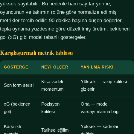
yüksek sayılabilir. Bu nedenle ham sayılar yerine,
oyuncunun ve takımın rolüne göre normalize edilmiş
metrikler tercih edilir: 90 dakika başına düşen değerler,
topla oynama yüzdesine göre düzeltilmiş üretim, beklenen
gol (xG) gibi model tabanlı göstergeler.
Karşılaştırmalı metrik tablosu
GÖSTERGE
NEYI ÖLÇER
YANILMA RISKI
Kısa vadeli
Yüksek — rakip kalitesi
Son form serisi
momentum
gizlenir
xG (beklenen
Pozisyon
Orta — model
gol)
kalitesi
varsayımlarına bağlı
Karşılıklı
Yüksek — kadrolar
Tarihsel eğilim