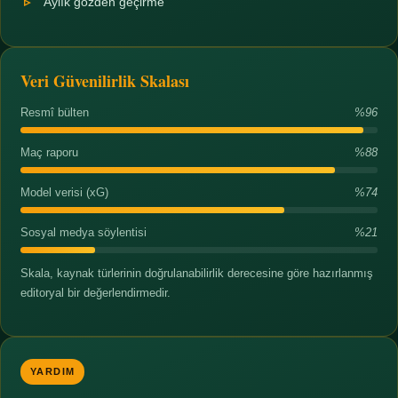
Aylık gözden geçirme
Veri Güvenilirlik Skalası
Resmî bülten
%96
Maç raporu
%88
Model verisi (xG)
%74
Sosyal medya söylentisi
%21
Skala, kaynak türlerinin doğrulanabilirlik derecesine göre hazırlanmış
editoryal bir değerlendirmedir.
YARDIM