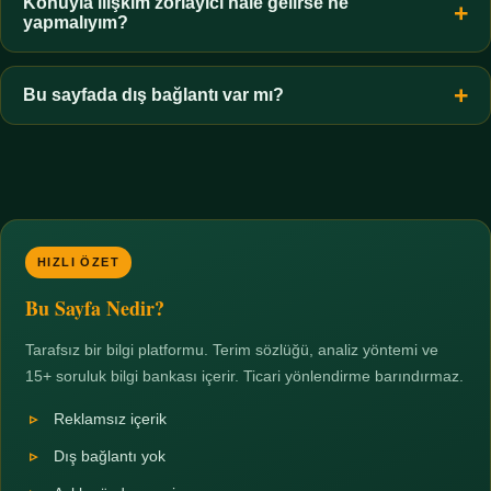
hiçbir koşulda uygun değildir. Sınır yasal olduğu kadar etik bir
Konuyla ilişkim zorlayıcı hale gelirse ne
yapmalıyım?
zorunluluktur.
Zaman sınırı koyun, harcadığınız süreyi ölçün ve gerekirse
profesyonel destek alın. Türkiye'de ücretsiz danışma hatları
Bu sayfada dış bağlantı var mı?
mevcuttur; yardım istemek güçlü bir adımdır.
Hayır. Tüm bağlantılar sayfa içi bölümlere yöneliktir; üçüncü
taraf ticari sayfalara hiçbir bağlantı verilmez.
HIZLI ÖZET
Bu Sayfa Nedir?
Tarafsız bir bilgi platformu. Terim sözlüğü, analiz yöntemi ve
15+ soruluk bilgi bankası içerir. Ticari yönlendirme barındırmaz.
Reklamsız içerik
Dış bağlantı yok