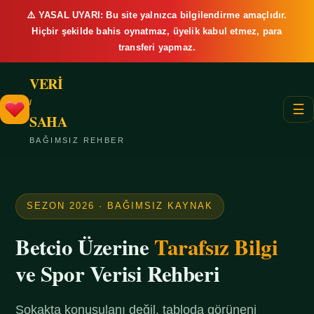
⚠️ YASAL UYARI: Bu site yalnızca bilgilendirme amaçlıdır.
Hiçbir şekilde bahis oynatmaz, üyelik kabul etmez, para
transferi yapmaz.
VERİ
/
☰
SAHA
BAĞIMSIZ REHBER
SEZON 2026 · BAĞIMSIZ KAYNAK
Betcio Üzerine
Tarafsız Bilgi
ve Spor Verisi Rehberi
Sokakta konuşulanı değil, tabloda görüneni