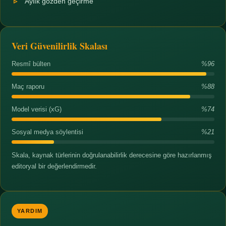
Aylık gözden geçirme
Veri Güvenilirlik Skalası
Resmî bülten
%96
Maç raporu
%88
Model verisi (xG)
%74
Sosyal medya söylentisi
%21
Skala, kaynak türlerinin doğrulanabilirlik derecesine göre hazırlanmış
editoryal bir değerlendirmedir.
YARDIM