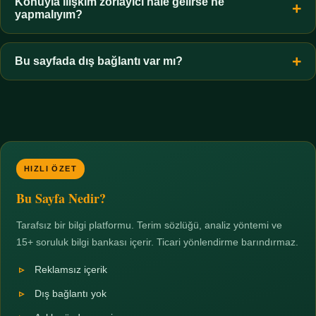
hiçbir koşulda uygun değildir. Sınır yasal olduğu kadar etik bir
Konuyla ilişkim zorlayıcı hale gelirse ne
yapmalıyım?
zorunluluktur.
Zaman sınırı koyun, harcadığınız süreyi ölçün ve gerekirse
profesyonel destek alın. Türkiye'de ücretsiz danışma hatları
Bu sayfada dış bağlantı var mı?
mevcuttur; yardım istemek güçlü bir adımdır.
Hayır. Tüm bağlantılar sayfa içi bölümlere yöneliktir; üçüncü
taraf ticari sayfalara hiçbir bağlantı verilmez.
HIZLI ÖZET
Bu Sayfa Nedir?
Tarafsız bir bilgi platformu. Terim sözlüğü, analiz yöntemi ve
15+ soruluk bilgi bankası içerir. Ticari yönlendirme barındırmaz.
Reklamsız içerik
Dış bağlantı yok