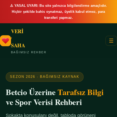
⚠️ YASAL UYARI: Bu site yalnızca bilgilendirme amaçlıdır.
Hiçbir şekilde bahis oynatmaz, üyelik kabul etmez, para
transferi yapmaz.
VERİ
/
☰
SAHA
BAĞIMSIZ REHBER
SEZON 2026 · BAĞIMSIZ KAYNAK
Betcio Üzerine
Tarafsız Bilgi
ve Spor Verisi Rehberi
Sokakta konuşulanı değil, tabloda görüneni