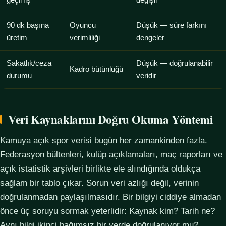
geçmiş
değişir
90 dk başına
Oyuncu
Düşük — süre farkını
üretim
verimliliği
dengeler
Sakatlık/ceza
Düşük — doğrulanabilir
Kadro bütünlüğü
durumu
veridir
Veri Kaynaklarını Doğru Okuma Yöntemi
Kamuya açık spor verisi bugün her zamankinden fazla.
Federasyon bültenleri, kulüp açıklamaları, maç raporları ve
açık istatistik arşivleri birlikte ele alındığında oldukça
sağlam bir tablo çıkar. Sorun veri azlığı değil, verinin
doğrulanmadan paylaşılmasıdır. Bir bilgiyi ciddiye almadan
önce üç soruyu sormak yeterlidir: Kaynak kim? Tarih ne?
Aynı bilgi ikinci bağımsız bir yerde doğrulanıyor mu?