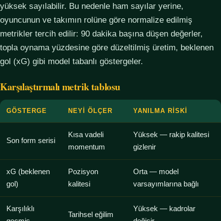
yüksek sayılabilir. Bu nedenle ham sayılar yerine,
oyuncunun ve takımın rolüne göre normalize edilmiş
metrikler tercih edilir: 90 dakika başına düşen değerler,
topla oynama yüzdesine göre düzeltilmiş üretim, beklenen
gol (xG) gibi model tabanlı göstergeler.
Karşılaştırmalı metrik tablosu
GÖSTERGE
NEYI ÖLÇER
YANILMA RISKI
Kısa vadeli
Yüksek — rakip kalitesi
Son form serisi
momentum
gizlenir
xG (beklenen
Pozisyon
Orta — model
gol)
kalitesi
varsayımlarına bağlı
Karşılıklı
Yüksek — kadrolar
Tarihsel eğilim