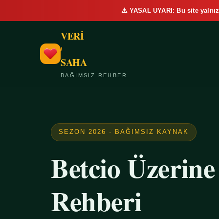
⚠️ YASAL UYARI: Bu site yalnız
VERİ
/
SAHA
BAĞIMSIZ REHBER
SEZON 2026 · BAĞIMSIZ KAYNAK
Betcio Üzerin
Rehberi