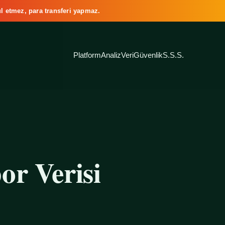
l etmez, para transferi yapmaz.
Platform
Analiz
Veri
Güvenlik
S.S.S.
or Verisi