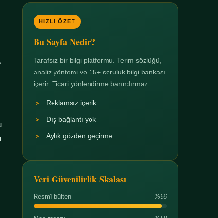
HIZLI ÖZET
Bu Sayfa Nedir?
Tarafsız bir bilgi platformu. Terim sözlüğü,
e
analiz yöntemi ve 15+ soruluk bilgi bankası
içerir. Ticari yönlendirme barındırmaz.
Reklamsız içerik
Dış bağlantı yok
u
Aylık gözden geçirme
ü
.
Veri Güvenilirlik Skalası
Resmî bülten
%96