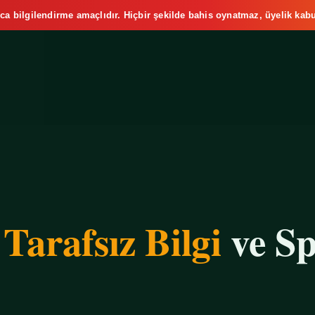
ca bilgilendirme amaçlıdır. Hiçbir şekilde bahis oynatmaz, üyelik kabu
e
Tarafsız Bilgi
ve Sp