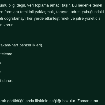
lümü bilgi değil, veri toplama amacı taşır. Bu nedenle temel
steyen formlara temkinli yaklaşmak, tarayıcı adres çubuğundaki
lı doğrulamayı her yerde etkinleştirmek ve şifre yöneticisi
n korur.
rakam-harf benzerlikleri).
rteleme.
n.
n.
i durun.
larak görüldüğü anda ilişkinin sağlığı bozulur. Zaman sınırı