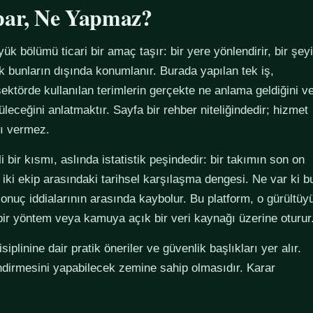
par, Ne Yapmaz?
yük bölümü ticari bir amaç taşır: bir yere yönlendirir, bir şeyi
ak bunların dışında konumlanır. Burada yapılan tek iş,
ektörde kullanılan terimlerin gerçekte ne anlama geldiğini v
züleceğini anlatmaktır. Sayfa bir rehber niteliğindedir; hizmet
tı vermez.
 bir kısmı, aslında istatistik peşindedir: bir takımın son on
 iki ekip arasındaki tarihsel karşılaşma dengesi. Ne var ki b
sonuç iddialarının arasında kaybolur. Bu platform, o gürültüy
 bir yöntem veya kamuya açık bir veri kaynağı üzerine oturur
plinine dair pratik öneriler ve güvenlik başlıkları yer alır.
ndirmesini yapabilecek zemine sahip olmasıdır. Karar