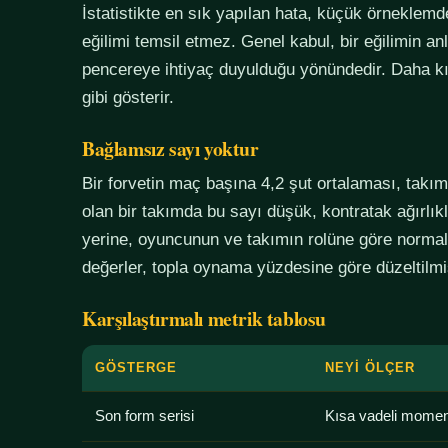
İstatistikte en sık yapılan hata, küçük örneklem
eğilimi temsil etmez. Genel kabul, bir eğilimin an
pencereye ihtiyaç duyulduğu yönündedir. Daha kı
gibi gösterir.
Bağlamsız sayı yoktur
Bir forvetin maç başına 4,2 şut ortalaması, tak
olan bir takımda bu sayı düşük, kontratak ağırlık
yerine, oyuncunun ve takımın rolüne göre normali
değerler, topla oynama yüzdesine göre düzeltilmiş
Karşılaştırmalı metrik tablosu
GÖSTERGE
NEYI ÖLÇER
Son form serisi
Kısa vadeli mome