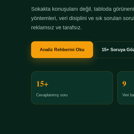
Sokakta konuşulanı değil, tabloda görüneni 
yöntemleri, veri disiplini ve sık sorulan so
reklamsız ve tarafsız.
Analiz Rehberini Oku
15+ Soruya Göz
15+
9
Cevaplanmış soru
Veri ba