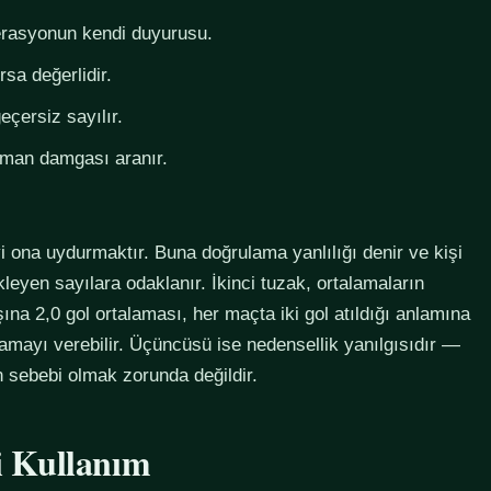
derasyonun kendi duyurusu.
rsa değerlidir.
eçersiz sayılır.
zaman damgası aranır.
i ona uydurmaktır. Buna doğrulama yanlılığı denir ve kişi
eyen sayılara odaklanır. İkinci tuzak, ortalamaların
na 2,0 gol ortalaması, her maçta iki gol atıldığı anlamına
lamayı verebilir. Üçüncüsü ise nedensellik yanılgısıdır —
in sebebi olmak zorunda değildir.
li Kullanım