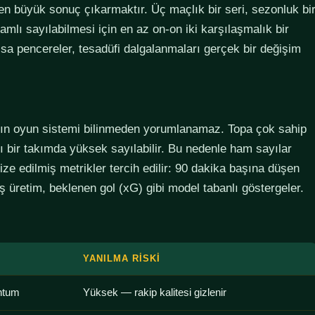
den büyük sonuç çıkarmaktır. Üç maçlık bir seri, sezonluk bi
lamlı sayılabilmesi için en az on-on iki karşılaşmalık bir
sa pencereler, tesadüfi dalgalanmaları gerçek bir değişim
ımın oyun sistemi bilinmeden yorumlanamaz. Topa çok sahip
lı bir takımda yüksek sayılabilir. Bu nedenle ham sayılar
ze edilmiş metrikler tercih edilir: 90 dakika başına düşen
 üretim, beklenen gol (xG) gibi model tabanlı göstergeler.
YANILMA RISKI
ntum
Yüksek — rakip kalitesi gizlenir