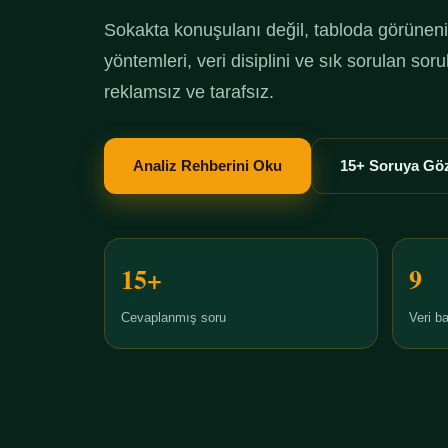
Sokakta konuşulanı değil, tabloda görüneni 
yöntemleri, veri disiplini ve sık sorulan so
reklamsız ve tarafsız.
Analiz Rehberini Oku
15+ Soruya Göz
15+
9
Cevaplanmış soru
Veri ba