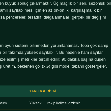
den büyük sonuç çıkarmaktır. Üç maçlık bir seri, sezonluk bi
lamlı sayılabilmesi için en az on-on iki karşılaşmalık bir
sa pencereler, tesadüfi dalgalanmaları gerçek bir değişim
ımın oyun sistemi bilinmeden yorumlanamaz. Topa çok sahip
lı bir takımda yüksek sayılabilir. Bu nedenle ham sayılar
ze edilmiş metrikler tercih edilir: 90 dakika başına düşen
 üretim, beklenen gol (xG) gibi model tabanlı göstergeler.
YANILMA RISKI
ntum
Yüksek — rakip kalitesi gizlenir