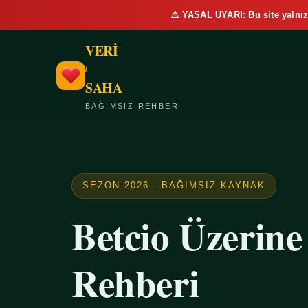
⚠️ YASAL UYARI: Bu site yalnız
VERİ
/
SAHA
BAĞIMSIZ REHBER
SEZON 2026 · BAĞIMSIZ KAYNAK
Betcio Üzerin
Rehberi