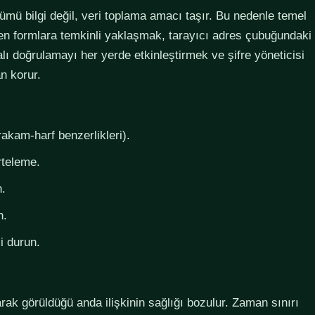
lümü bilgi değil, veri toplama amacı taşır. Bu nedenle temel
steyen formlara temkinli yaklaşmak, tarayıcı adres çubuğundaki
lı doğrulamayı her yerde etkinleştirmek ve şifre yöneticisi
n korur.
rakam-harf benzerlikleri).
rteleme.
n.
n.
i durun.
larak görüldüğü anda ilişkinin sağlığı bozulur. Zaman sınırı