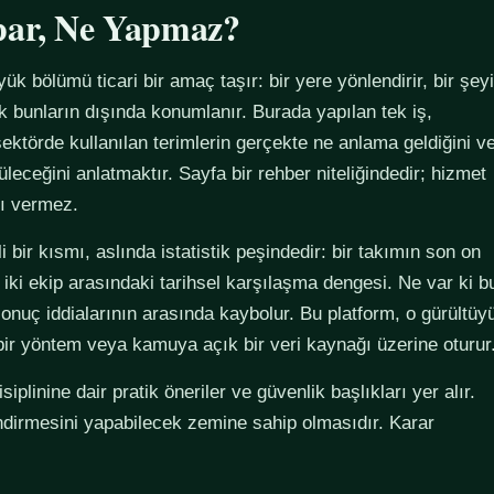
par, Ne Yapmaz?
yük bölümü ticari bir amaç taşır: bir yere yönlendirir, bir şeyi
ak bunların dışında konumlanır. Burada yapılan tek iş,
ektörde kullanılan terimlerin gerçekte ne anlama geldiğini v
züleceğini anlatmaktır. Sayfa bir rehber niteliğindedir; hizmet
tı vermez.
 bir kısmı, aslında istatistik peşindedir: bir takımın son on
 iki ekip arasındaki tarihsel karşılaşma dengesi. Ne var ki b
sonuç iddialarının arasında kaybolur. Bu platform, o gürültüy
 bir yöntem veya kamuya açık bir veri kaynağı üzerine oturur
plinine dair pratik öneriler ve güvenlik başlıkları yer alır.
ndirmesini yapabilecek zemine sahip olmasıdır. Karar