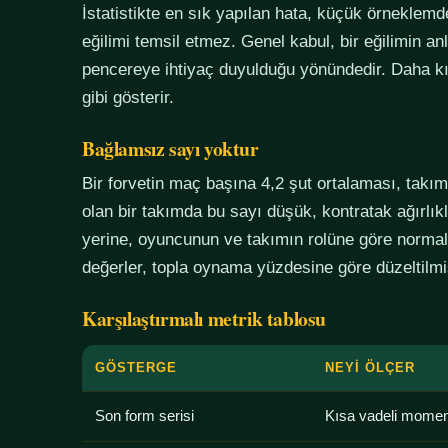
İstatistikte en sık yapılan hata, küçük örneklem
eğilimi temsil etmez. Genel kabul, bir eğilimin an
pencereye ihtiyaç duyulduğu yönündedir. Daha kı
gibi gösterir.
Bağlamsız sayı yoktur
Bir forvetin maç başına 4,2 şut ortalaması, tak
olan bir takımda bu sayı düşük, kontratak ağırlık
yerine, oyuncunun ve takımın rolüne göre normali
değerler, topla oynama yüzdesine göre düzeltilmiş
Karşılaştırmalı metrik tablosu
GÖSTERGE
NEYI ÖLÇER
Son form serisi
Kısa vadeli mome