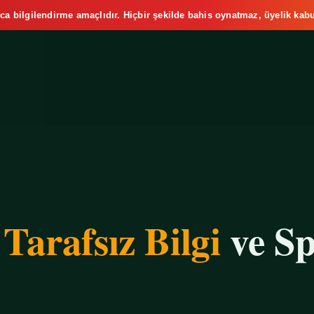
ca bilgilendirme amaçlıdır. Hiçbir şekilde bahis oynatmaz, üyelik kabu
e
Tarafsız Bilgi
ve Sp