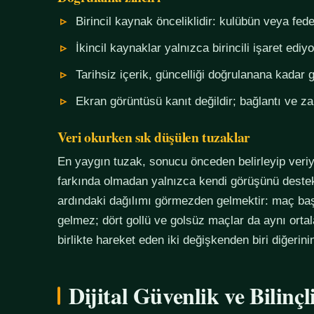
Birincil kaynak önceliklidir: kulübün veya fe
İkincil kaynaklar yalnızca birincili işaret ediyo
Tarihsiz içerik, güncelliği doğrulanana kadar g
Ekran görüntüsü kanıt değildir; bağlantı ve 
Veri okurken sık düşülen tuzaklar
En yaygın tuzak, sonucu önceden belirleyip veriy
farkında olmadan yalnızca kendi görüşünü destekl
ardındaki dağılımı görmezden gelmektir: maç başı
gelmez; dört gollü ve golsüz maçlar da aynı orta
birlikte hareket eden iki değişkenden biri diğerin
Dijital Güvenlik ve Bilinç