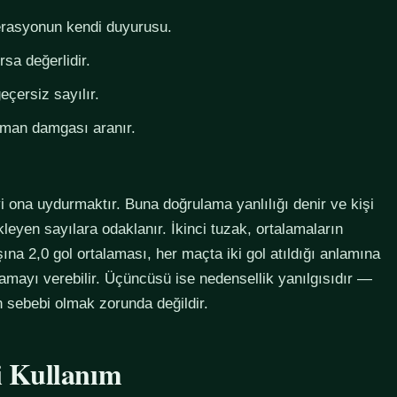
derasyonun kendi duyurusu.
rsa değerlidir.
eçersiz sayılır.
zaman damgası aranır.
i ona uydurmaktır. Buna doğrulama yanlılığı denir ve kişi
eyen sayılara odaklanır. İkinci tuzak, ortalamaların
na 2,0 gol ortalaması, her maçta iki gol atıldığı anlamına
lamayı verebilir. Üçüncüsü ise nedensellik yanılgısıdır —
in sebebi olmak zorunda değildir.
li Kullanım