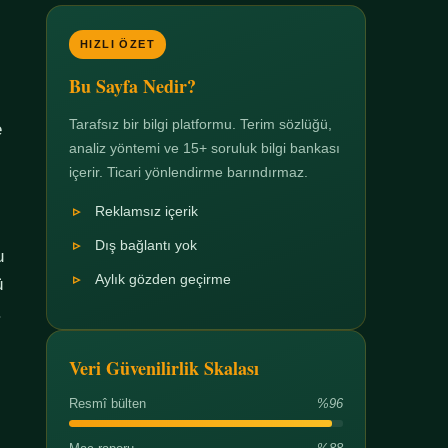
HIZLI ÖZET
Bu Sayfa Nedir?
Tarafsız bir bilgi platformu. Terim sözlüğü,
e
analiz yöntemi ve 15+ soruluk bilgi bankası
içerir. Ticari yönlendirme barındırmaz.
Reklamsız içerik
Dış bağlantı yok
u
Aylık gözden geçirme
ü
.
Veri Güvenilirlik Skalası
Resmî bülten
%96