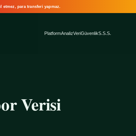
l etmez, para transferi yapmaz.
Platform
Analiz
Veri
Güvenlik
S.S.S.
or Verisi