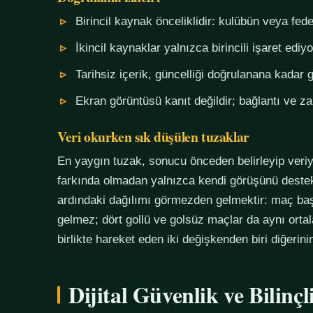
Birincil kaynak önceliklidir: kulübün veya fe
İkincil kaynaklar yalnızca birincili işaret ediyo
Tarihsiz içerik, güncelliği doğrulanana kadar g
Ekran görüntüsü kanıt değildir; bağlantı ve 
Veri okurken sık düşülen tuzaklar
En yaygın tuzak, sonucu önceden belirleyip veriy
farkında olmadan yalnızca kendi görüşünü destekl
ardındaki dağılımı görmezden gelmektir: maç başı
gelmez; dört gollü ve golsüz maçlar da aynı orta
birlikte hareket eden iki değişkenden biri diğerin
Dijital Güvenlik ve Bilinç