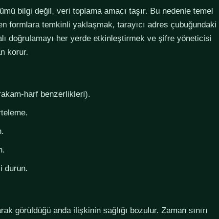
lümü bilgi değil, veri toplama amacı taşır. Bu nedenle temel
steyen formlara temkinli yaklaşmak, tarayıcı adres çubuğundaki
lı doğrulamayı her yerde etkinleştirmek ve şifre yöneticisi
n korur.
rakam-harf benzerlikleri).
rteleme.
n.
n.
i durun.
larak görüldüğü anda ilişkinin sağlığı bozulur. Zaman sınırı