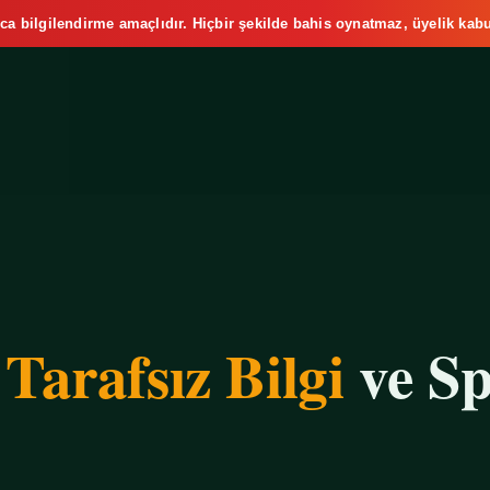
ca bilgilendirme amaçlıdır. Hiçbir şekilde bahis oynatmaz, üyelik kabu
e
Tarafsız Bilgi
ve Sp