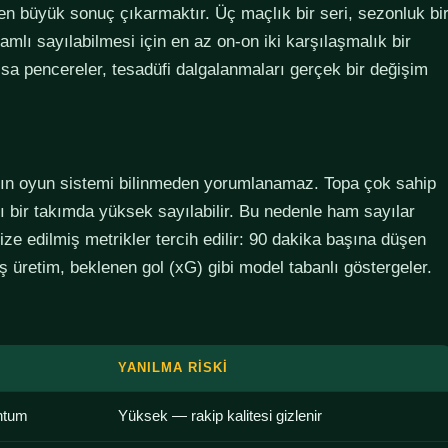
den büyük sonuç çıkarmaktır. Üç maçlık bir seri, sezonluk bi
lamlı sayılabilmesi için en az on-on iki karşılaşmalık bir
sa pencereler, tesadüfi dalgalanmaları gerçek bir değişim
ımın oyun sistemi bilinmeden yorumlanamaz. Topa çok sahip
lı bir takımda yüksek sayılabilir. Bu nedenle ham sayılar
ze edilmiş metrikler tercih edilir: 90 dakika başına düşen
 üretim, beklenen gol (xG) gibi model tabanlı göstergeler.
YANILMA RISKI
ntum
Yüksek — rakip kalitesi gizlenir