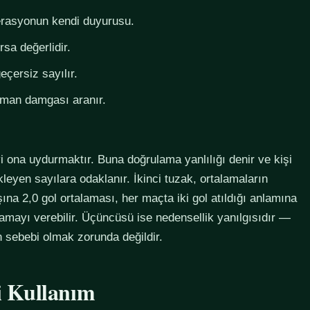
derasyonun kendi duyurusu.
rsa değerlidir.
eçersiz sayılır.
zaman damgası aranır.
i ona uydurmaktır. Buna doğrulama yanlılığı denir ve kişi
eyen sayılara odaklanır. İkinci tuzak, ortalamaların
na 2,0 gol ortalaması, her maçta iki gol atıldığı anlamına
lamayı verebilir. Üçüncüsü ise nedensellik yanılgısıdır —
in sebebi olmak zorunda değildir.
li Kullanım