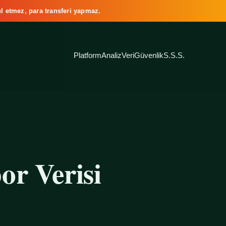
l etmez, para transferi yapmaz.
Platform
Analiz
Veri
Güvenlik
S.S.S.
or Verisi