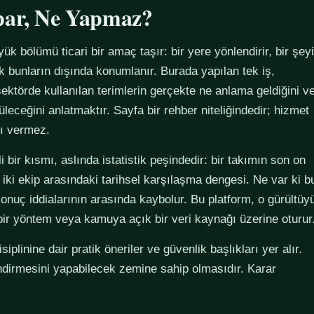
par, Ne Yapmaz?
yük bölümü ticari bir amaç taşır: bir yere yönlendirir, bir şeyi
ak bunların dışında konumlanır. Burada yapılan tek iş,
ektörde kullanılan terimlerin gerçekte ne anlama geldiğini v
züleceğini anlatmaktır. Sayfa bir rehber niteliğindedir; hizmet
tı vermez.
 bir kısmı, aslında istatistik peşindedir: bir takımın son on
 iki ekip arasındaki tarihsel karşılaşma dengesi. Ne var ki b
sonuç iddialarının arasında kaybolur. Bu platform, o gürültüy
 bir yöntem veya kamuya açık bir veri kaynağı üzerine oturur
plinine dair pratik öneriler ve güvenlik başlıkları yer alır.
ndirmesini yapabilecek zemine sahip olmasıdır. Karar