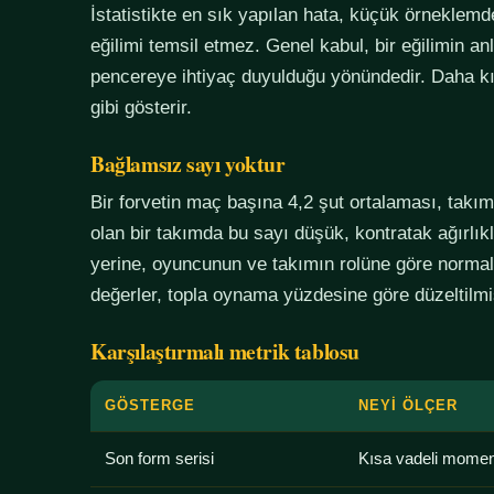
İstatistikte en sık yapılan hata, küçük örneklem
eğilimi temsil etmez. Genel kabul, bir eğilimin an
pencereye ihtiyaç duyulduğu yönündedir. Daha kı
gibi gösterir.
Bağlamsız sayı yoktur
Bir forvetin maç başına 4,2 şut ortalaması, tak
olan bir takımda bu sayı düşük, kontratak ağırlık
yerine, oyuncunun ve takımın rolüne göre normali
değerler, topla oynama yüzdesine göre düzeltilmiş
Karşılaştırmalı metrik tablosu
GÖSTERGE
NEYI ÖLÇER
Son form serisi
Kısa vadeli mome