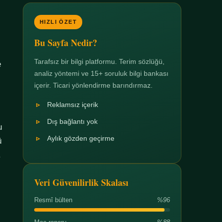
HIZLI ÖZET
Bu Sayfa Nedir?
Tarafsız bir bilgi platformu. Terim sözlüğü,
e
analiz yöntemi ve 15+ soruluk bilgi bankası
içerir. Ticari yönlendirme barındırmaz.
Reklamsız içerik
Dış bağlantı yok
u
Aylık gözden geçirme
ü
.
Veri Güvenilirlik Skalası
Resmî bülten
%96