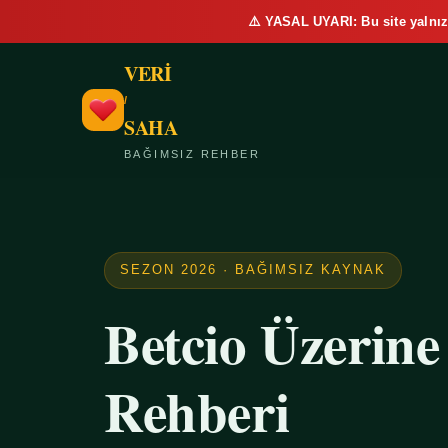
⚠️ YASAL UYARI: Bu site yalnız
VERİ
/
SAHA
BAĞIMSIZ REHBER
SEZON 2026 · BAĞIMSIZ KAYNAK
Betcio Üzerin
Rehberi