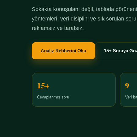
Sokakta konuşulanı değil, tabloda görüneni 
yöntemleri, veri disiplini ve sık sorulan so
reklamsız ve tarafsız.
Analiz Rehberini Oku
15+ Soruya Göz
15+
9
Cevaplanmış soru
Veri ba