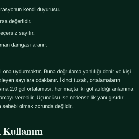
derasyonun kendi duyurusu.
rsa değerlidir.
eçersiz sayılır.
zaman damgası aranır.
i ona uydurmaktır. Buna doğrulama yanlılığı denir ve kişi
eyen sayılara odaklanır. İkinci tuzak, ortalamaların
na 2,0 gol ortalaması, her maçta iki gol atıldığı anlamına
lamayı verebilir. Üçüncüsü ise nedensellik yanılgısıdır —
in sebebi olmak zorunda değildir.
li Kullanım