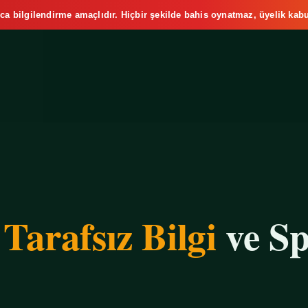
ca bilgilendirme amaçlıdır. Hiçbir şekilde bahis oynatmaz, üyelik kabu
e
Tarafsız Bilgi
ve Sp