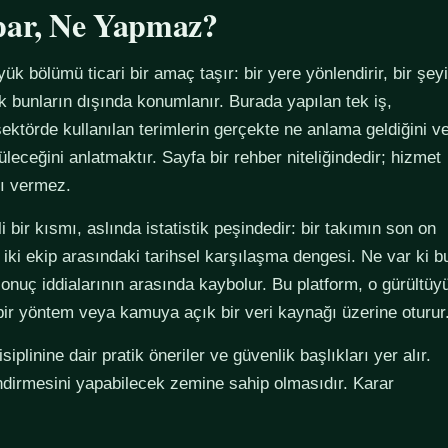
par, Ne Yapmaz?
yük bölümü ticari bir amaç taşır: bir yere yönlendirir, bir şeyi
ak bunların dışında konumlanır. Burada yapılan tek iş,
ektörde kullanılan terimlerin gerçekte ne anlama geldiğini v
züleceğini anlatmaktır. Sayfa bir rehber niteliğindedir; hizmet
tı vermez.
 bir kısmı, aslında istatistik peşindedir: bir takımın son on
 iki ekip arasındaki tarihsel karşılaşma dengesi. Ne var ki b
sonuç iddialarının arasında kaybolur. Bu platform, o gürültüy
 bir yöntem veya kamuya açık bir veri kaynağı üzerine oturur
plinine dair pratik öneriler ve güvenlik başlıkları yer alır.
ndirmesini yapabilecek zemine sahip olmasıdır. Karar