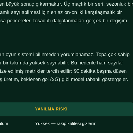
den büyük sonuç çıkarmaktır. Üç maçlık bir seri, sezonluk bi
lamlı sayılabilmesi için en az on-on iki karşılaşmalık bir
sa pencereler, tesadüfi dalgalanmaları gerçek bir değişim
ımın oyun sistemi bilinmeden yorumlanamaz. Topa çok sahip
lı bir takımda yüksek sayılabilir. Bu nedenle ham sayılar
ze edilmiş metrikler tercih edilir: 90 dakika başına düşen
 üretim, beklenen gol (xG) gibi model tabanlı göstergeler.
YANILMA RISKI
ntum
Yüksek — rakip kalitesi gizlenir