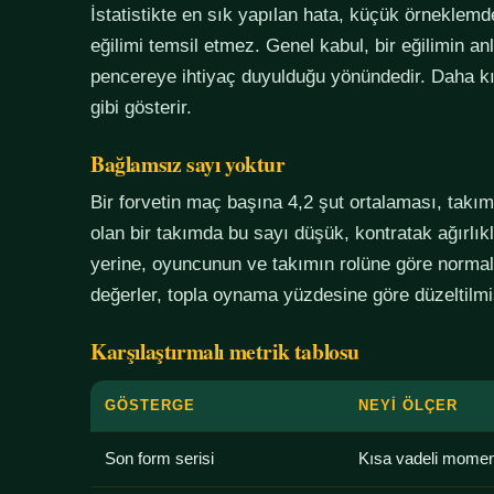
İstatistikte en sık yapılan hata, küçük örneklem
eğilimi temsil etmez. Genel kabul, bir eğilimin an
pencereye ihtiyaç duyulduğu yönündedir. Daha kı
gibi gösterir.
Bağlamsız sayı yoktur
Bir forvetin maç başına 4,2 şut ortalaması, tak
olan bir takımda bu sayı düşük, kontratak ağırlık
yerine, oyuncunun ve takımın rolüne göre normali
değerler, topla oynama yüzdesine göre düzeltilmiş
Karşılaştırmalı metrik tablosu
GÖSTERGE
NEYI ÖLÇER
Son form serisi
Kısa vadeli mome