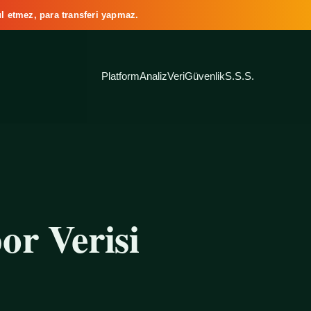
l etmez, para transferi yapmaz.
Platform
Analiz
Veri
Güvenlik
S.S.S.
or Verisi