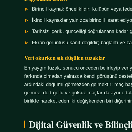
Birincil kaynak önceliklidir: kulübün veya fe
İkincil kaynaklar yalnızca birincili işaret ediyo
Tarihsiz içerik, güncelliği doğrulanana kadar g
Ekran görüntüsü kanıt değildir; bağlantı ve 
Veri okurken sık düşülen tuzaklar
En yaygın tuzak, sonucu önceden belirleyip veriy
farkında olmadan yalnızca kendi görüşünü destekl
ardındaki dağılımı görmezden gelmektir: maç başı
gelmez; dört gollü ve golsüz maçlar da aynı orta
birlikte hareket eden iki değişkenden biri diğerin
Dijital Güvenlik ve Bilinç