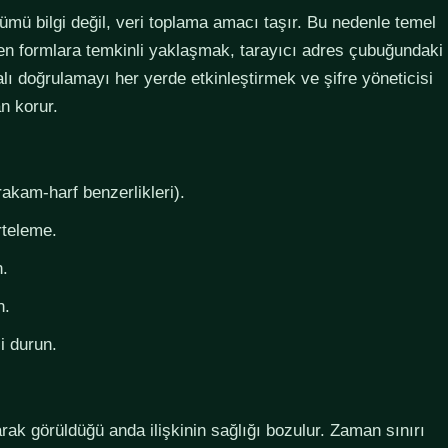
lümü bilgi değil, veri toplama amacı taşır. Bu nedenle temel
steyen formlara temkinli yaklaşmak, tarayıcı adres çubuğundaki
lı doğrulamayı her yerde etkinleştirmek ve şifre yöneticisi
n korur.
rakam-harf benzerlikleri).
rteleme.
n.
n.
i durun.
larak görüldüğü anda ilişkinin sağlığı bozulur. Zaman sınırı