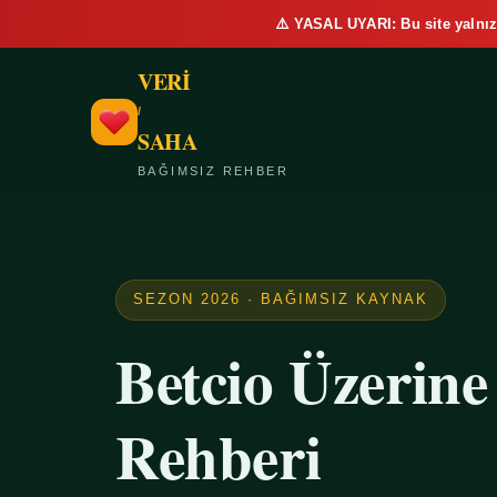
⚠️ YASAL UYARI: Bu site yalnız
VERİ
/
SAHA
BAĞIMSIZ REHBER
SEZON 2026 · BAĞIMSIZ KAYNAK
Betcio Üzerin
Rehberi