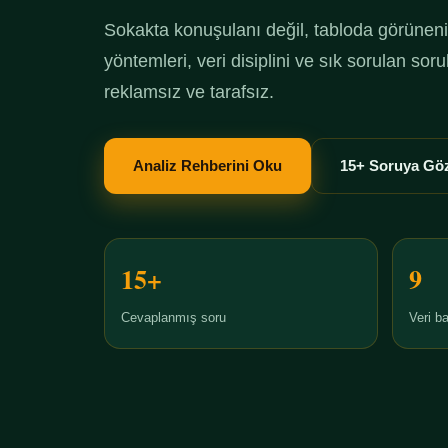
Sokakta konuşulanı değil, tabloda görüneni 
yöntemleri, veri disiplini ve sık sorulan so
reklamsız ve tarafsız.
Analiz Rehberini Oku
15+ Soruya Göz
15+
9
Cevaplanmış soru
Veri ba