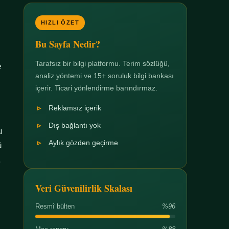
HIZLI ÖZET
Bu Sayfa Nedir?
Tarafsız bir bilgi platformu. Terim sözlüğü,
e
analiz yöntemi ve 15+ soruluk bilgi bankası
içerir. Ticari yönlendirme barındırmaz.
Reklamsız içerik
Dış bağlantı yok
u
Aylık gözden geçirme
ü
.
Veri Güvenilirlik Skalası
Resmî bülten
%96