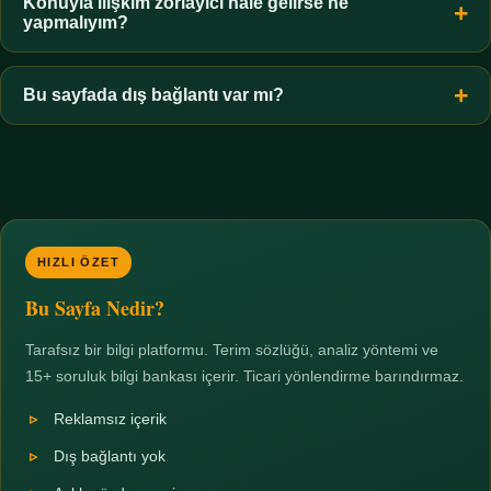
hiçbir koşulda uygun değildir. Sınır yasal olduğu kadar etik bir
Konuyla ilişkim zorlayıcı hale gelirse ne
yapmalıyım?
zorunluluktur.
Zaman sınırı koyun, harcadığınız süreyi ölçün ve gerekirse
profesyonel destek alın. Türkiye'de ücretsiz danışma hatları
Bu sayfada dış bağlantı var mı?
mevcuttur; yardım istemek güçlü bir adımdır.
Hayır. Tüm bağlantılar sayfa içi bölümlere yöneliktir; üçüncü
taraf ticari sayfalara hiçbir bağlantı verilmez.
HIZLI ÖZET
Bu Sayfa Nedir?
Tarafsız bir bilgi platformu. Terim sözlüğü, analiz yöntemi ve
15+ soruluk bilgi bankası içerir. Ticari yönlendirme barındırmaz.
Reklamsız içerik
Dış bağlantı yok