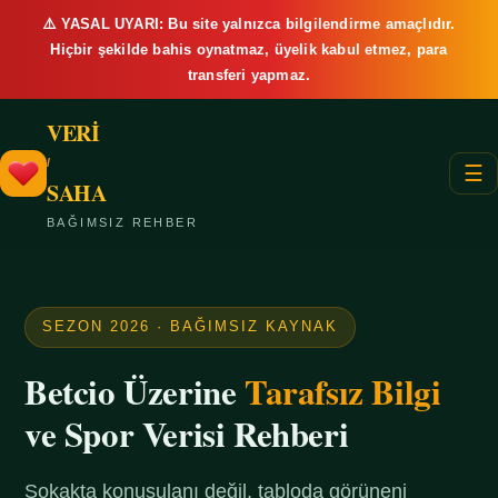
⚠️ YASAL UYARI: Bu site yalnızca bilgilendirme amaçlıdır.
Hiçbir şekilde bahis oynatmaz, üyelik kabul etmez, para
transferi yapmaz.
VERİ
/
☰
SAHA
BAĞIMSIZ REHBER
SEZON 2026 · BAĞIMSIZ KAYNAK
Betcio Üzerine
Tarafsız Bilgi
ve Spor Verisi Rehberi
Sokakta konuşulanı değil, tabloda görüneni