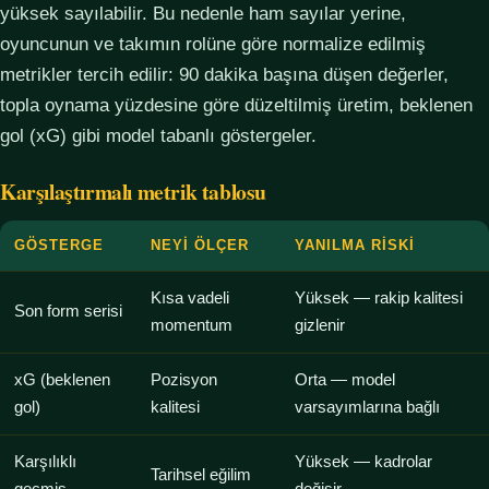
yüksek sayılabilir. Bu nedenle ham sayılar yerine,
oyuncunun ve takımın rolüne göre normalize edilmiş
metrikler tercih edilir: 90 dakika başına düşen değerler,
topla oynama yüzdesine göre düzeltilmiş üretim, beklenen
gol (xG) gibi model tabanlı göstergeler.
Karşılaştırmalı metrik tablosu
GÖSTERGE
NEYI ÖLÇER
YANILMA RISKI
Kısa vadeli
Yüksek — rakip kalitesi
Son form serisi
momentum
gizlenir
xG (beklenen
Pozisyon
Orta — model
gol)
kalitesi
varsayımlarına bağlı
Karşılıklı
Yüksek — kadrolar
Tarihsel eğilim