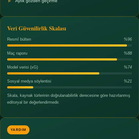
Aylık gözden geçirme
Veri Güvenilirlik Skalası
Resmî bülten
%96
Maç raporu
%88
Model verisi (xG)
%74
Sosyal medya söylentisi
%21
Skala, kaynak türlerinin doğrulanabilirlik derecesine göre hazırlanmış
editoryal bir değerlendirmedir.
YARDIM