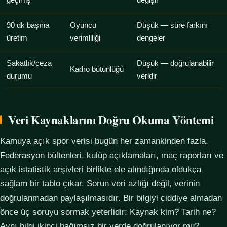
geçmiş
değişir
90 dk başına
Oyuncu
Düşük — süre farkını
üretim
verimliliği
dengeler
Sakatlık/ceza
Düşük — doğrulanabilir
Kadro bütünlüğü
durumu
veridir
Veri Kaynaklarını Doğru Okuma Yöntemi
Kamuya açık spor verisi bugün her zamankinden fazla.
Federasyon bültenleri, kulüp açıklamaları, maç raporları ve
açık istatistik arşivleri birlikte ele alındığında oldukça
sağlam bir tablo çıkar. Sorun veri azlığı değil, verinin
doğrulanmadan paylaşılmasıdır. Bir bilgiyi ciddiye almadan
önce üç soruyu sormak yeterlidir: Kaynak kim? Tarih ne?
Aynı bilgi ikinci bağımsız bir yerde doğrulanıyor mu?